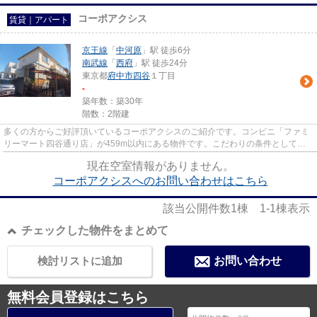
コーポアクシス
賃貸｜アパート
京王線
「
中河原
」駅 徒歩6分
南武線
「
西府
」駅 徒歩24分
東京都
府中市
四谷
１丁目
-
築年数：築30年
階数：2階建
多くの方からご好評頂いているコーポアクシスのご紹介です。コンビニ「ファミ
リーマート四谷通り店」が459m以内にある物件です。こだわりの条件として多
い、駅徒歩6分の物件です。こち...
現在空室情報がありません。
コーポアクシスへのお問い合わせはこちら
該当公開件数
1
棟
1-1
棟表示
チェックした物件をまとめて
検討リストに追加
お問い合わせ
無料会員登録はこちら