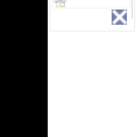
分倍河原周辺の一戸建て情報をもっと
詳しく知りたい方は、
info@mimatu.co.jpまでお気軽にお聞き
間取り
10.5帖のゆとりある主寝室。
下さい。
全部屋収納つきで家中すっき
り。
区画図
区画図。
外観パース
※パース図はイメージ
であり、実際の仕様と
は異なる場合がございます。