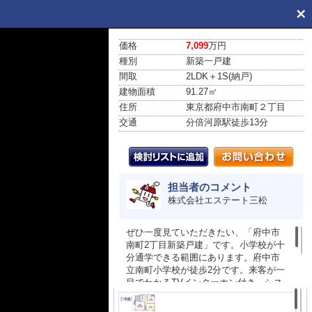
価格
7,099
万円
種別
新築一戸建
間取
2LDK＋1S(納戸)
建物面積
91.27㎡
住所
東京都府中市南町２丁目
交通
分倍河原駅
徒歩13分
担当者のコメント
株式会社エステート三松
ぜひ一度見ていただきたい、「府中市
南町2丁目新築戸建」です。小学校が十
分通学できる範囲にあります。府中市
立南町小学校が徒歩2分です。来客が一
目でわかるTVインターホン付き。シス
テムキッチンは使いやすく汚れにくい
のでご好評です。府中市にある京王線