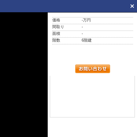
価格
-万円
間取り
-
面積
-
階数
6階建