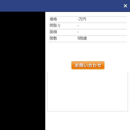
価格
-万円
間取り
-
面積
-
階数
5階建