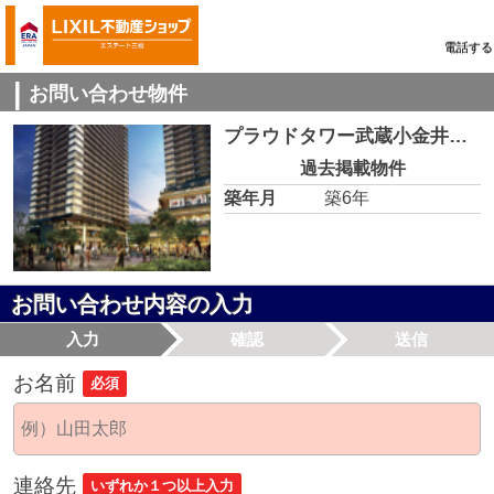
電話する
お問い合わせ物件
プラウドタワー武蔵小金井クロスEAST 2109
過去掲載物件
築年月
築6年
お問い合わせ内容の入力
入力
確認
送信
お名前
必須
連絡先
いずれか１つ以上入力