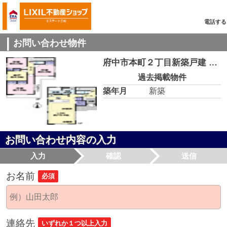
電話する
お問い合わせ物件
府中市本町２丁目新築戸建 １号棟
過去掲載物件
築年月
新築
お問い合わせ内容の入力
入力
確認
送信
お名前
必須
連絡先
いずれか１つ以上入力