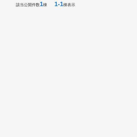
1
1-1
該当公開件数
棟
棟表示