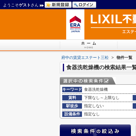
ようこそ
ゲスト
さん
府中の賃貸エステート三松
>
物件一覧
食器洗乾燥機の検索結果一
キーワード
食器洗乾燥機
賃料
下限なし～上限なし
駅徒歩
指定しない
設備条件
指定なし