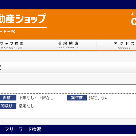
覧
面積
下限なし～上限なし
築年数
指定しない
間取り
指定なし
フリーワード検索