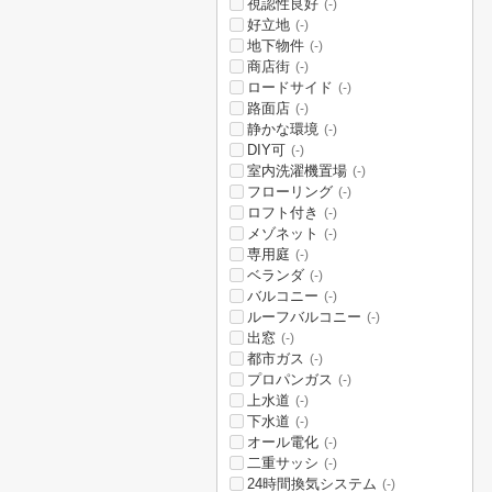
視認性良好
(-)
好立地
(-)
地下物件
(-)
商店街
(-)
ロードサイド
(-)
路面店
(-)
静かな環境
(-)
DIY可
(-)
室内洗濯機置場
(-)
フローリング
(-)
ロフト付き
(-)
メゾネット
(-)
専用庭
(-)
ベランダ
(-)
バルコニー
(-)
ルーフバルコニー
(-)
出窓
(-)
都市ガス
(-)
プロパンガス
(-)
上水道
(-)
下水道
(-)
オール電化
(-)
二重サッシ
(-)
24時間換気システム
(-)