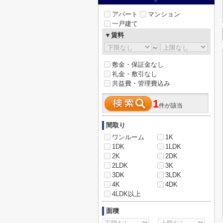
アパート
マンション
一戸建て
▼賃料
～
敷金・保証金なし
礼金・敷引なし
共益費・管理費込み
1
件が該当
間取り
ワンルーム
1K
1DK
1LDK
2K
2DK
2LDK
3K
3DK
3LDK
4K
4DK
4LDK以上
面積