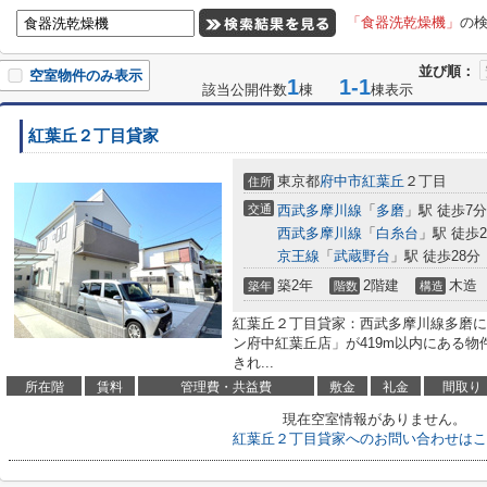
「食器洗乾燥機」
の
並び順：
空室物件のみ表示
1
1-1
該当公開件数
棟
棟表示
紅葉丘２丁目貸家
東京都
府中市
紅葉丘
２丁目
住所
交通
西武多摩川線
「
多磨
」駅 徒歩7分
西武多摩川線
「
白糸台
」駅 徒歩2
京王線
「
武蔵野台
」駅 徒歩28分
築2年
2階建
木造
築年
階数
構造
紅葉丘２丁目貸家：西武多摩川線多磨に
ン府中紅葉丘店」が419m以内にある物
きれ...
所在階
賃料
管理費・共益費
敷金
礼金
間取り
現在空室情報がありません。
紅葉丘２丁目貸家へのお問い合わせはこ