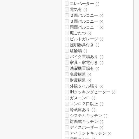
エレベーター
(-)
電気有
(-)
２面バルコニー
(-)
３面バルコニー
(-)
両面バルコニー
(-)
堀ごたつ
(-)
ビルトガレージ
(-)
照明器具付き
(-)
駐輪場
(-)
バイク置場あり
(-)
家具・家電付き
(-)
洗濯機置場有
(-)
免震構造
(-)
耐震構造
(-)
外観タイル張り
(-)
IHクッキングヒーター
(-)
ガスコンロ
(-)
コンロ２口以上
(-)
冷蔵庫あり
(-)
システムキッチン
(-)
対面式キッチン
(-)
ディスポーザー
(-)
アイランドキッチン
(-)