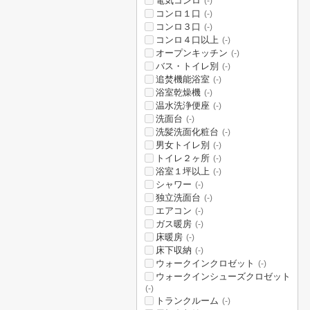
電気コンロ
(-)
コンロ１口
(-)
コンロ３口
(-)
コンロ４口以上
(-)
オープンキッチン
(-)
バス・トイレ別
(-)
追焚機能浴室
(-)
浴室乾燥機
(-)
温水洗浄便座
(-)
洗面台
(-)
洗髪洗面化粧台
(-)
男女トイレ別
(-)
トイレ２ヶ所
(-)
浴室１坪以上
(-)
シャワー
(-)
独立洗面台
(-)
エアコン
(-)
ガス暖房
(-)
床暖房
(-)
床下収納
(-)
ウォークインクロゼット
(-)
ウォークインシューズクロゼット
(-)
トランクルーム
(-)