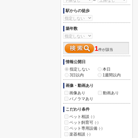
～
駅からの徒歩
築年数
1
件が該当
情報公開日
指定しない
本日
3日以内
1週間以内
画像・動画あり
画像あり
動画あり
パノラマあり
こだわり条件
ペット相談
(-)
ペット飼育可
(-)
ペット専用設備
(-)
楽器相談
(-)