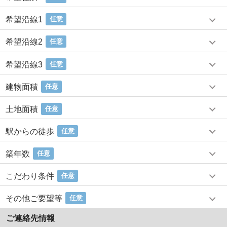
希望沿線1
任意
希望沿線2
任意
希望沿線3
任意
建物面積
任意
土地面積
任意
駅からの徒歩
任意
築年数
任意
こだわり条件
任意
その他ご要望等
任意
ご連絡先情報