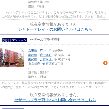
築年数：築33年
階数：2階建
「シャトーアレイ」のここがイチオシ。こちらの物件はアパートです。敷地内に
ごみ置き場がある物件です。駅まで徒歩5分の位置に立地する、アクセス良好な
物件です。当社スタッフが地域...
現在空室情報がありません。
シャトーアレイへのお問い合わせはこちら
セザールプラザ府中
賃貸｜マンション
京王線
「
府中
」駅 徒歩5分
南武線
「
府中本町
」駅 徒歩10分
南武線
「
分倍河原
」駅 徒歩12分
東京都
府中市
宮西町
３丁目
-
築年数：築39年
階数：10階建
エレベータは二基設置されていますので建物内の移動が快適です。地上10階建て
の物件は、弊社イチオシの物件です。こちらの物件はマンションです。周辺に
は、徒歩5分で利用できる駅があ...
現在空室情報がありません。
セザールプラザ府中へのお問い合わせはこちら