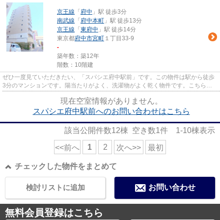
京王線
「
府中
」駅 徒歩3分
南武線
「
府中本町
」駅 徒歩13分
京王線
「
東府中
」駅 徒歩14分
東京都
府中市
宮町
１丁目33-9
-
築年数：築12年
階数：10階建
ぜひ一度見ていただきたい、「スパシエ府中駅前」です。この物件は駅から徒歩
3分のマンションです。陽当たりがよく、洗濯物がよく乾く物件です。こちらの
物件はマンションです。できる...
現在空室情報がありません。
スパシエ府中駅前へのお問い合わせはこちら
該当公開件数
12
棟 空き数
1
件
1-10
棟表示
1
2
<<前へ
次へ>>
最初
チェックした物件をまとめて
検討リストに追加
お問い合わせ
無料会員登録はこちら