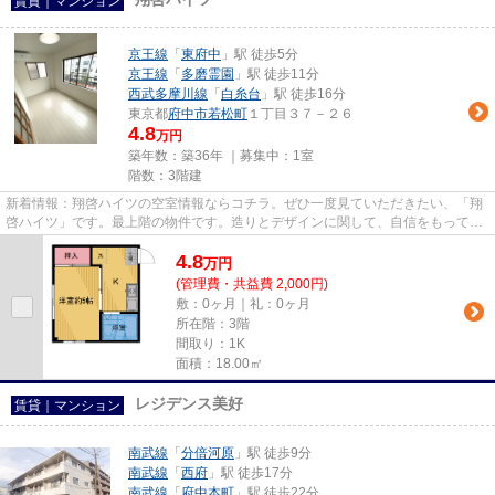
賃貸｜マンション
京王線
「
東府中
」駅 徒歩5分
京王線
「
多磨霊園
」駅 徒歩11分
西武多摩川線
「
白糸台
」駅 徒歩16分
東京都
府中市
若松町
１丁目３７－２６
4.8
万円
築年数：築36年 ｜募集中：
1室
階数：3階建
新着情報：翔啓ハイツの空室情報ならコチラ。ぜひ一度見ていただきたい、「翔
啓ハイツ」です。最上階の物件です。造りとデザインに関して、自信をもって情
報を提供できるマンションで...
4.8
万
円
(管理費・共益費 2,000円)
敷：0ヶ月｜礼：0ヶ月
所在階：3階
間取り：1K
面積：18.00㎡
レジデンス美好
賃貸｜マンション
南武線
「
分倍河原
」駅 徒歩9分
南武線
「
西府
」駅 徒歩17分
南武線
「
府中本町
」駅 徒歩22分