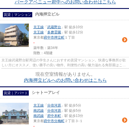
パークアベニュー府中へのお問い合わせはこちら
内海押立ビル
賃貸｜マンション
京王線
「
武蔵野台
」駅 徒歩10分
京王線
「
多磨霊園
」駅 徒歩12分
東京都
府中市
押立町
１丁目
-
築年数：築34年
階数：4階建
京王線武蔵野台駅周辺の学生さんにおすすめ賃貸マンション。快適な事務所が欲
しい方にオススメ、使い勝手の良い物件。利便性の高い魅力溢れる角部屋はこち
らとなっております。キッチ...
現在空室情報がありません。
内海押立ビルへのお問い合わせはこちら
シャトーアレイ
賃貸｜アパート
京王線
「
分倍河原
」駅 徒歩5分
南武線
「
分倍河原
」駅 徒歩5分
南武線
「
府中本町
」駅 徒歩13分
東京都
府中市
分梅町
２丁目３-１
-