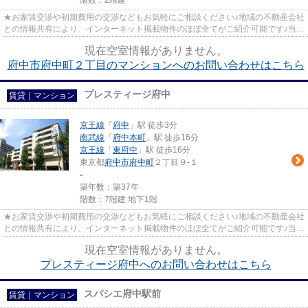
階数：2階建
★お家賃交渉や初期費用の交渉などもお気軽にご相談ください♪地域の不動産会社
との情報共有により、インターネット掲載物件のほぼ全てがご紹介可能です♪当店
は京王線府中駅徒歩３０秒☆...
現在空室情報がありません。
府中市府中町２丁目のマンションへのお問い合わせはこちら
プレスティージ府中
賃貸｜マンション
京王線
「
府中
」駅 徒歩3分
南武線
「
府中本町
」駅 徒歩16分
京王線
「
東府中
」駅 徒歩16分
東京都
府中市
府中町
２丁目９-１
-
築年数：築37年
階数：7階建 地下1階
★お家賃交渉や初期費用の交渉などもお気軽にご相談ください♪地域の不動産会社
との情報共有により、インターネット掲載物件のほぼ全てがご紹介可能です♪当店
は京王線府中駅徒歩３０秒☆...
現在空室情報がありません。
プレスティージ府中へのお問い合わせはこちら
スパシエ府中駅前
賃貸｜マンション