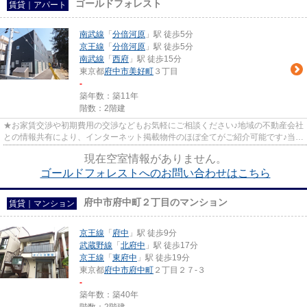
ゴールドフォレスト
賃貸｜アパート
南武線
「
分倍河原
」駅 徒歩5分
京王線
「
分倍河原
」駅 徒歩5分
南武線
「
西府
」駅 徒歩15分
東京都
府中市
美好町
３丁目
-
築年数：築11年
階数：2階建
★お家賃交渉や初期費用の交渉などもお気軽にご相談ください♪地域の不動産会社
との情報共有により、インターネット掲載物件のほぼ全てがご紹介可能です♪当店
は京王線府中駅徒歩３０秒☆...
現在空室情報がありません。
ゴールドフォレストへのお問い合わせはこちら
府中市府中町２丁目のマンション
賃貸｜マンション
京王線
「
府中
」駅 徒歩9分
武蔵野線
「
北府中
」駅 徒歩17分
京王線
「
東府中
」駅 徒歩19分
東京都
府中市
府中町
２丁目２７-３
-
築年数：築40年