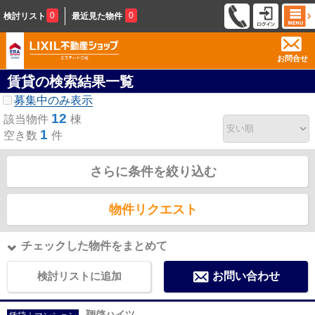
0
0
検討リスト
最近見た物件
お問合せ
賃貸の検索結果一覧
募集中のみ表示
12
該当物件
棟
1
空き数
件
さらに条件を絞り込む
物件リクエスト
チェックした物件をまとめて
検討リストに追加
お問い合わせ
翔啓ハイツ