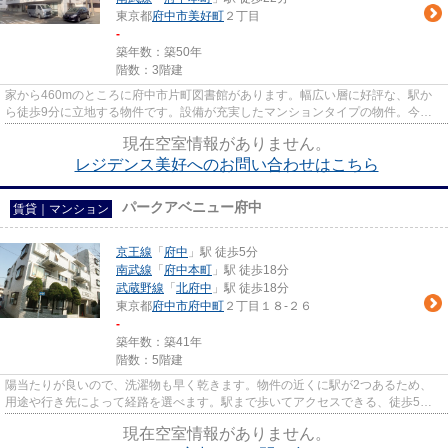
東京都
府中市
美好町
２丁目
-
築年数：築50年
階数：3階建
家から460mのところに府中市片町図書館があります。幅広い層に好評な、駅か
ら徒歩9分に立地する物件です。設備が充実したマンションタイプの物件。今か
ら物件をお探しになる方は、LIXI...
現在空室情報がありません。
レジデンス美好へのお問い合わせはこちら
パークアベニュー府中
賃貸｜マンション
京王線
「
府中
」駅 徒歩5分
南武線
「
府中本町
」駅 徒歩18分
武蔵野線
「
北府中
」駅 徒歩18分
東京都
府中市
府中町
２丁目１８-２６
-
築年数：築41年
階数：5階建
陽当たりが良いので、洗濯物も早く乾きます。物件の近くに駅が2つあるため、
用途や行き先によって経路を選べます。駅まで歩いてアクセスできる、徒歩5分
の距離に立地する物件です。外...
現在空室情報がありません。