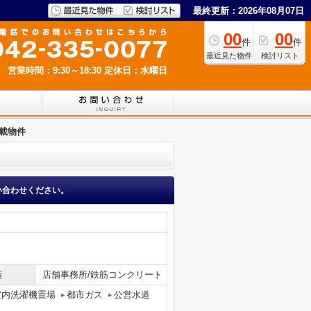
最終更新：2026年08月07日
00
00
件
件
最近見た物件
検討リスト
営業時間：9:30～18:30
定休日：水曜日
載物件
い合わせください。
造
店舗事務所/鉄筋コンクリート
室内洗濯機置場
都市ガス
公営水道