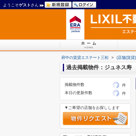
ようこそ
ゲスト
さん
府中の賃貸エステート三松
>
(店舗(賃
過去掲載物件：ジュネス寿
掲載物件数
件
本日の更新件数
件
▼ご希望の店舗をお探しします