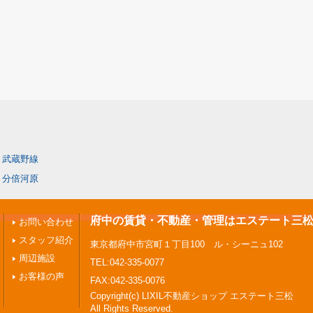
武蔵野線
分倍河原
府中の賃貸・不動産・管理はエステート三
お問い合わせ
スタッフ紹介
東京都府中市宮町１丁目100 ル・シーニュ102
周辺施設
TEL:042-335-0077
お客様の声
FAX:042-335-0076
Copyright(c) LIXIL不動産ショップ エステート三松
All Rights Reserved.