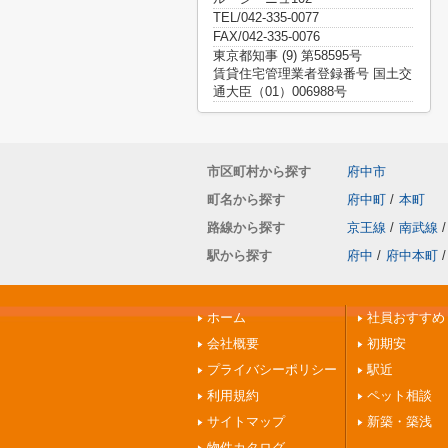
TEL/042-335-0077
FAX/042-335-0076
東京都知事 (9) 第58595号
賃貸住宅管理業者登録番号 国土交
通大臣（01）006988号
市区町村から探す
府中市
町名から探す
府中町
/
本町
路線から探す
京王線
/
南武線
/
駅から探す
府中
/
府中本町
/
ホーム
社員おすすめ
会社概要
初期安
プライバシーポリシー
駅近
利用規約
ペット相談
サイトマップ
新築・築浅
物件カタログ