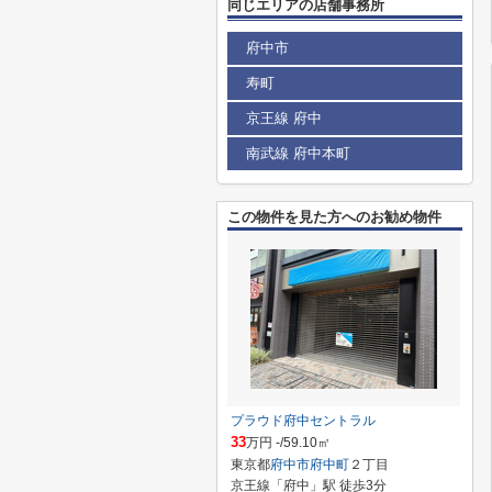
同じエリアの店舗事務所
府中市
寿町
京王線 府中
南武線 府中本町
この物件を見た方へのお勧め物件
プラウド府中セントラル
33
万円 -/59.10㎡
東京都
府中市
府中町
２丁目
京王線「府中」駅 徒歩3分