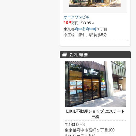
オークワンビル
16.5
万円 -/33.95㎡
東京都
府中市
府中町
１丁目
京王線「府中」駅 徒歩5分
LIXIL不動産ショップ エステート
三松
〒183-0023
東京都府中市宮町１丁目100
ル・シーニュ102