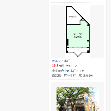
オルジュ本町
19.8
万円 -/66.12㎡
東京都
府中市
本町
２丁目
南武線「府中本町」駅 徒歩1分