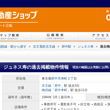
貸))路線・駅から探す
>
京王電鉄京王線
>
府中駅
>
ジュネス寿
>
過去掲
ジュネス寿
の過去掲載物件情報
現況の確認はお気軽にお問
所在地
東京都
府中市
寿町
２丁目
京王線
「
府中
」駅 徒歩3分
交通
南武線
「
府中本町
」駅 徒歩11分
築年月（築年数）
1994年 3月 ( 築32年 )
種別/構
事務所可
重飲食不可
好立地
路面店
設備条件
公共下水
エレベーター