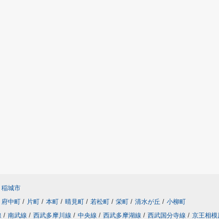
稲城市
府中町
/
片町
/
本町
/
晴見町
/
若松町
/
栄町
/
清水が丘
/
小柳町
線
/
南武線
/
西武多摩川線
/
中央線
/
西武多摩湖線
/
西武国分寺線
/
京王相模