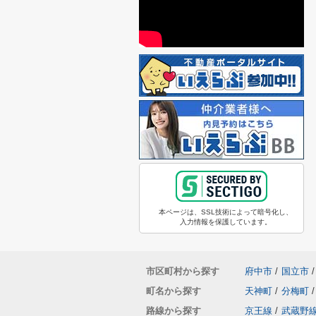
本ページは、SSL技術によって暗号化し、
入力情報を保護しています。
市区町村から探す
府中市
/
国立市
/
町名から探す
天神町
/
分梅町
/
路線から探す
京王線
/
武蔵野