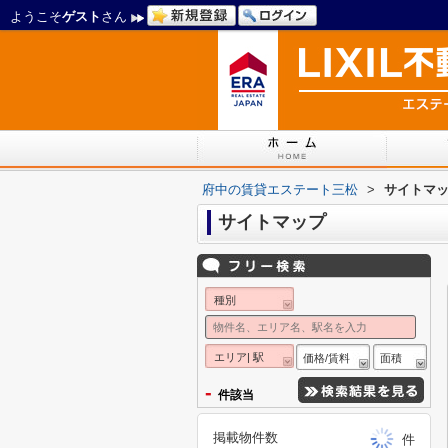
ようこそ
ゲスト
さん
府中の賃貸エステート三松
>
サイトマ
サイトマップ
種別
エリア| 駅
価格/賃料
面積
-
件該当
掲載物件数
件