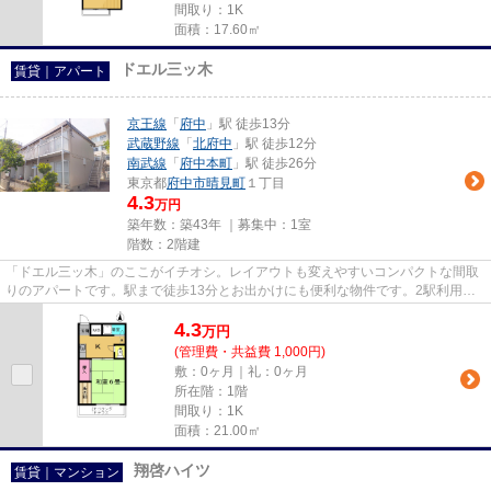
間取り：1K
面積：17.60㎡
ドエル三ッ木
賃貸｜アパート
京王線
「
府中
」駅 徒歩13分
武蔵野線
「
北府中
」駅 徒歩12分
南武線
「
府中本町
」駅 徒歩26分
東京都
府中市
晴見町
１丁目
4.3
万円
築年数：築43年 ｜募集中：
1室
階数：2階建
「ドエル三ッ木」のここがイチオシ。レイアウトも変えやすいコンパクトな間取
りのアパートです。駅まで徒歩13分とお出かけにも便利な物件です。2駅利用可
能な物件なので、用途や行き先...
4.3
万
円
(管理費・共益費 1,000円)
敷：0ヶ月｜礼：0ヶ月
所在階：1階
間取り：1K
面積：21.00㎡
翔啓ハイツ
賃貸｜マンション