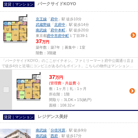
パークサイドKOYO
賃貸｜マンション
京王線
「
府中
」駅 徒歩10分
武蔵野線
「
北府中
」駅 徒歩14分
南武線
「
府中本町
」駅 徒歩20分
東京都
府中市
府中町
１丁目39-1
37
万円
築年数：築7年 ｜募集中：
1室
階数：3階建
「パークサイドKOYO」のここがイチオシ。ファミリーマート府中公園通り店ま
で徒歩4分と近場にコンビニがあるのもポイント。こちらの物件はマンションで
す。しっかりとした造りが自慢の...
37
万
円
(管理費・共益費 -)
敷：1ヶ月｜礼：1ヶ月
所在階：1階
間取り：3LDK＋1S(納戸)
面積：108.32㎡
レジデンス美好
賃貸｜マンション
南武線
「
分倍河原
」駅 徒歩9分
南武線
「
西府
」駅 徒歩17分