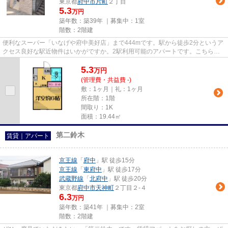
東京都
府中市
片町
２丁目
5.3
万円
築年数：築39年 ｜募集中：
1室
階数：2階建
便利なスーパー「いなげや府中美好店」まで444mです。駅から徒歩2分というア
クセス良好な駅近物件はいかがですか。2駅利用可能のアパートです。こちらの
物件はアパートです。多種多様...
5.3
万
円
(管理費・共益費 -)
敷：1ヶ月｜礼：1ヶ月
所在階：1階
間取り：1K
面積：19.44㎡
第二鈴木
賃貸｜アパート
京王線
「
府中
」駅 徒歩15分
京王線
「
東府中
」駅 徒歩17分
武蔵野線
「
北府中
」駅 徒歩20分
東京都
府中市
天神町
２丁目２-４
6.3
万円
築年数：築41年 ｜募集中：
2室
階数：2階建