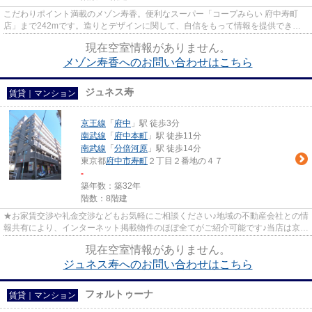
こだわりポイント満載のメゾン寿香。便利なスーパー「コープみらい 府中寿町
店」まで242mです。造りとデザインに関して、自信をもって情報を提供できる
マンションです。平坦な場所にあ...
現在空室情報がありません。
メゾン寿香へのお問い合わせはこちら
ジュネス寿
賃貸｜マンション
京王線
「
府中
」駅 徒歩3分
南武線
「
府中本町
」駅 徒歩11分
南武線
「
分倍河原
」駅 徒歩14分
東京都
府中市
寿町
２丁目２番地の４７
-
築年数：築32年
階数：8階建
★お家賃交渉や礼金交渉などもお気軽にご相談ください♪地域の不動産会社との情
報共有により、インターネット掲載物件のほぼ全てがご紹介可能です♪当店は京王
線府中駅徒歩３０秒☆京王線...
現在空室情報がありません。
ジュネス寿へのお問い合わせはこちら
フォルトゥーナ
賃貸｜マンション