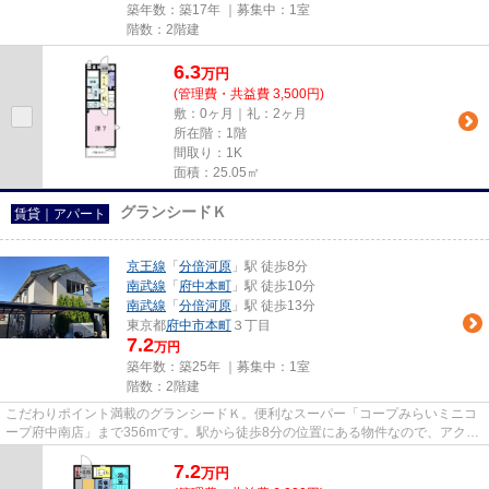
築年数：築17年 ｜募集中：
1室
階数：2階建
6.3
万
円
(管理費・共益費 3,500円)
敷：0ヶ月｜礼：2ヶ月
所在階：1階
間取り：1K
面積：25.05㎡
グランシードＫ
賃貸｜アパート
京王線
「
分倍河原
」駅 徒歩8分
南武線
「
府中本町
」駅 徒歩10分
南武線
「
分倍河原
」駅 徒歩13分
東京都
府中市
本町
３丁目
7.2
万円
築年数：築25年 ｜募集中：
1室
階数：2階建
こだわりポイント満載のグランシードＫ。便利なスーパー「コープみらいミニコ
ープ府中南店」まで356mです。駅から徒歩8分の位置にある物件なので、アクセ
スも良好です。2駅利用可能な...
7.2
万
円