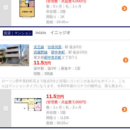
(管理費・共益費 6,000円)
敷：0ヶ月｜礼：1ヶ月
所在階：2階
間取り：1K
面積：24.00㎡
inizio イニッジオ
賃貸｜マンション
京王線
「
分倍河原
」駅 徒歩5分
武蔵野線
「
府中本町
」駅 徒歩10分
東京都
府中市
片町
２丁目7-1
11.5
万円
築年数：築3年 ｜募集中：
1室
階数：3階建
ローソン府中美好町店まで徒歩5分と近場にコンビニがあるのもポイント。こち
らはマンションタイプになります。令和5年築のコチラの物件は、落ち着きのあ
る室内が魅力的です。こちらは...
11.5
万
円
(管理費・共益費 5,000円)
敷：1ヶ月｜礼：2ヶ月
所在階：1階
間取り：1LDK
面積：36.03㎡