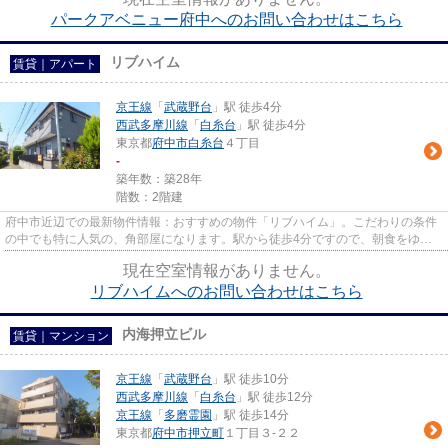
パークアベニュー府中へのお問い合わせはこちら
リブハイム
賃貸｜アパート
京王線
「
武蔵野台
」駅 徒歩4分
西武多摩川線
「
白糸台
」駅 徒歩4分
東京都
府中市
白糸台
４丁目
-
築年数：築28年
階数：2階建
府中市近辺での最新物件情報：おすすめの物件「リブハイム」。こだわりの条件
の中でも特に人気の、角部屋になります。駅から徒歩4分ですので、朝食をゆっ
くり食べる時間が作れます。こ...
現在空室情報がありません。
リブハイムへのお問い合わせはこちら
内海押立ビル
賃貸｜マンション
京王線
「
武蔵野台
」駅 徒歩10分
西武多摩川線
「
白糸台
」駅 徒歩12分
京王線
「
多磨霊園
」駅 徒歩14分
東京都
府中市
押立町
１丁目３-２２