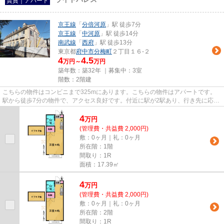
賃貸｜アパート
京王線
「
分倍河原
」駅 徒歩7分
京王線
「
中河原
」駅 徒歩14分
南武線
「
西府
」駅 徒歩13分
東京都
府中市
分梅町
２丁目１６-２
4
4.5
万円～
万円
築年数：築32年 ｜募集中：
3室
階数：2階建
こちらの物件はコンビニまで325mにあります。こちらの物件はアパートです。
駅から徒歩7分の物件で、アクセス良好です。付近に駅が2駅あり、行き先に応じ
て使い分けができます。こちら...
4
万
円
(管理費・共益費 2,000円)
敷：0ヶ月｜礼：0ヶ月
所在階：1階
間取り：1R
面積：17.39㎡
4
万
円
(管理費・共益費 2,000円)
敷：0ヶ月｜礼：0ヶ月
所在階：2階
間取り：1R