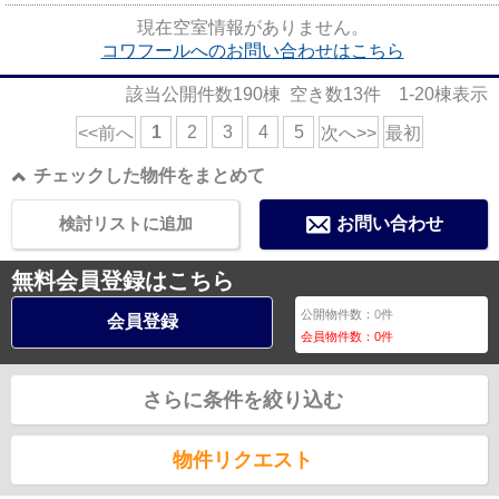
LIXIL不動産ショップ エステート三...
現在空室情報がありません。
コワフールへのお問い合わせはこちら
該当公開件数
190
棟 空き数
13
件
1-20
棟表示
1
2
3
4
5
<<前へ
次へ>>
最初
チェックした物件をまとめて
検討リストに追加
お問い合わせ
無料会員登録はこちら
公開物件数：
0
件
会員登録
会員物件数：
0
件
さらに条件を絞り込む
物件リクエスト