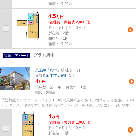
面積：17.39㎡
4.5
万
円
(管理費・共益費 2,000円)
敷：0ヶ月｜礼：0ヶ月
所在階：2階
間取り：1R
面積：17.39㎡
プラム府中
賃貸｜アパート
京王線
「
府中
」駅 徒歩20分
東京都
府中市
天神町
３丁目
4
万円
築年数：築33年 ｜募集中：
1室
階数：2階建
周辺施設としてローソンストア100府中天神町店があり、物件からの距離が326m
とアクセスが便利です。高速通信の光ファイバーを使用、パソコンが使いやすい
です。家から出ていただくと、...
4
万
円
(管理費・共益費 1,000円)
敷：0ヶ月｜礼：0ヶ月
所在階：1階