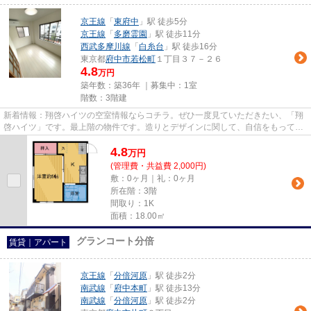
京王線
「
東府中
」駅 徒歩5分
京王線
「
多磨霊園
」駅 徒歩11分
西武多摩川線
「
白糸台
」駅 徒歩16分
東京都
府中市
若松町
１丁目３７－２６
4.8
万円
築年数：築36年 ｜募集中：
1室
階数：3階建
新着情報：翔啓ハイツの空室情報ならコチラ。ぜひ一度見ていただきたい、「翔
啓ハイツ」です。最上階の物件です。造りとデザインに関して、自信をもって情
報を提供できるマンションで...
4.8
万
円
(管理費・共益費 2,000円)
敷：0ヶ月｜礼：0ヶ月
所在階：3階
間取り：1K
面積：18.00㎡
グランコート分倍
賃貸｜アパート
京王線
「
分倍河原
」駅 徒歩2分
南武線
「
府中本町
」駅 徒歩13分
南武線
「
分倍河原
」駅 徒歩2分