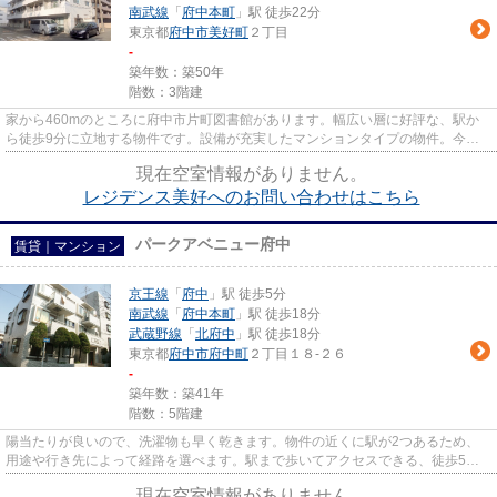
南武線
「
府中本町
」駅 徒歩22分
東京都
府中市
美好町
２丁目
-
築年数：築50年
階数：3階建
家から460mのところに府中市片町図書館があります。幅広い層に好評な、駅か
ら徒歩9分に立地する物件です。設備が充実したマンションタイプの物件。今か
ら物件をお探しになる方は、LIXI...
現在空室情報がありません。
レジデンス美好へのお問い合わせはこちら
パークアベニュー府中
賃貸｜マンション
京王線
「
府中
」駅 徒歩5分
南武線
「
府中本町
」駅 徒歩18分
武蔵野線
「
北府中
」駅 徒歩18分
東京都
府中市
府中町
２丁目１８-２６
-
築年数：築41年
階数：5階建
陽当たりが良いので、洗濯物も早く乾きます。物件の近くに駅が2つあるため、
用途や行き先によって経路を選べます。駅まで歩いてアクセスできる、徒歩5分
の距離に立地する物件です。外...
現在空室情報がありません。