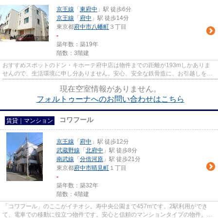
京王線
「
東府中
」駅 徒歩6分
京王線
「
府中
」駅 徒歩14分
東京都
府中市
八幡町
３丁目
-
築年数：築19年
階数：3階建
おすすめスポットのドン・キホーテ府中店は物件までの距離が193mしかありま
せんので、生活環境に申し分ありません。安心、安全な鉄骨造に、お引越しをご
検討してみませんか。ゆとりあ...
現在空室情報がありません。
フォルトゥーナへのお問い合わせはこちら
コワフール
賃貸｜マンション
京王線
「
府中
」駅 徒歩12分
武蔵野線
「
北府中
」駅 徒歩8分
南武線
「
分倍河原
」駅 徒歩21分
東京都
府中市
晴見町
１丁目
-
築年数：築32年
階数：4階建
「コワフール」のここがイチオシ。寿中央公園まで457mです。2駅利用ができ
て、電車での移動に役立つ物件です。安心と信頼のマンションタイプの物件。