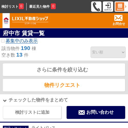
0
0
検討リスト
最近見た物件
お問合せ
府中市 賃貸一覧
募集中のみ表示
190
該当物件
棟
13
空き数
件
さらに条件を絞り込む
物件リクエスト
チェックした物件をまとめて
検討リストに追加
お問い合わせ
ライトパレス