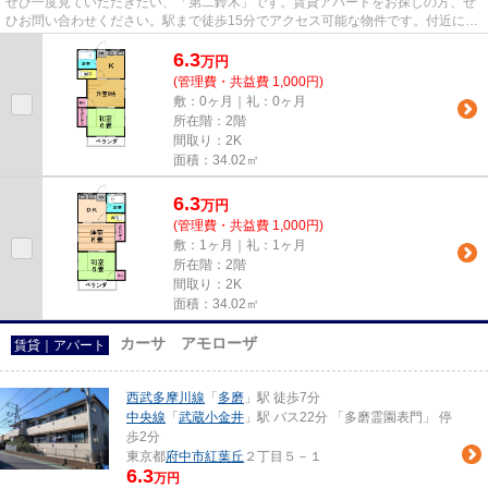
ぜひ一度見ていただきたい、「第二鈴木」です。賃貸アパートをお探しの方、ぜ
ひお問い合わせください。駅まで徒歩15分でアクセス可能な物件です。付近に駅
が2つあるので、用途や行き先...
6.3
万
円
(管理費・共益費 1,000円)
敷：0ヶ月｜礼：0ヶ月
所在階：2階
間取り：2K
面積：34.02㎡
6.3
万
円
(管理費・共益費 1,000円)
敷：1ヶ月｜礼：1ヶ月
所在階：2階
間取り：2K
面積：34.02㎡
カーサ アモローザ
賃貸｜アパート
西武多摩川線
「
多磨
」駅 徒歩7分
中央線
「
武蔵小金井
」駅 バス22分 「多磨霊園表門」 停
歩2分
東京都
府中市
紅葉丘
２丁目５－１
6.3
万円