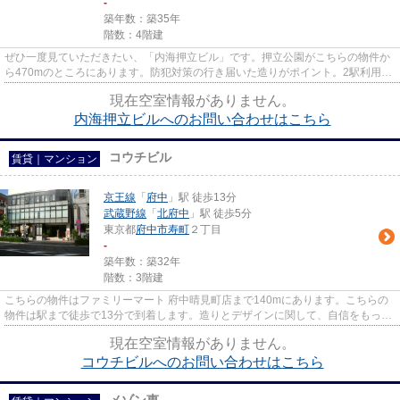
-
築年数：築35年
階数：4階建
ぜひ一度見ていただきたい、「内海押立ビル」です。押立公園がこちらの物件か
ら470mのところにあります。防犯対策の行き届いた造りがポイント。2駅利用で
きる場所にあるので利便性が高...
現在空室情報がありません。
内海押立ビルへのお問い合わせはこちら
コウチビル
賃貸｜マンション
京王線
「
府中
」駅 徒歩13分
武蔵野線
「
北府中
」駅 徒歩5分
東京都
府中市
寿町
２丁目
-
築年数：築32年
階数：3階建
こちらの物件はファミリーマート 府中晴見町店まで140mにあります。こちらの
物件は駅まで徒歩で13分で到着します。造りとデザインに関して、自信をもって
情報を提供できるマンションで...
現在空室情報がありません。
コウチビルへのお問い合わせはこちら