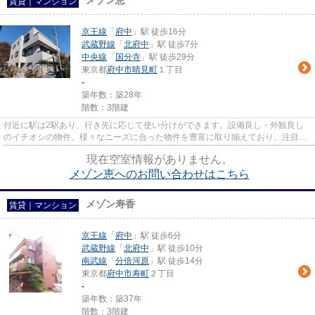
メゾン恵
賃貸｜マンション
京王線
「
府中
」駅 徒歩16分
武蔵野線
「
北府中
」駅 徒歩7分
中央線
「
国分寺
」駅 徒歩29分
東京都
府中市
晴見町
１丁目
-
築年数：築28年
階数：3階建
付近に駅は2駅あり、行き先に応じて使い分けができます。設備良し・外観良し
のイチオシの物件。様々なニーズに合った物件を豊富に取り揃えており、注目の
府中市や京王線府中付近の物件...
現在空室情報がありません。
メゾン恵へのお問い合わせはこちら
メゾン寿香
賃貸｜マンション
京王線
「
府中
」駅 徒歩6分
武蔵野線
「
北府中
」駅 徒歩10分
南武線
「
分倍河原
」駅 徒歩14分
東京都
府中市
寿町
２丁目
-
築年数：築37年
階数：3階建