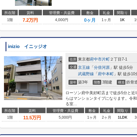
所在階
賃料
管理費・共益費
敷金
礼金
間取り
7.2
万円
0ヶ月
1階
4,000円
1ヶ月
1K
1
inizio イニッジオ
東京都
府中市
片町
２丁目7-1
住所
交通
京王線
「
分倍河原
」駅 徒歩5分
武蔵野線
「
府中本町
」駅 徒歩10
築3年
3階建
鉄骨
築年
階数
構造
ローソン府中美好町店まで徒歩5分と近
らはマンションタイプになります。令和
る室...
所在階
賃料
管理費・共益費
敷金
礼金
間取り
11.5
万円
1階
5,000円
1ヶ月
2ヶ月
1LDK
3