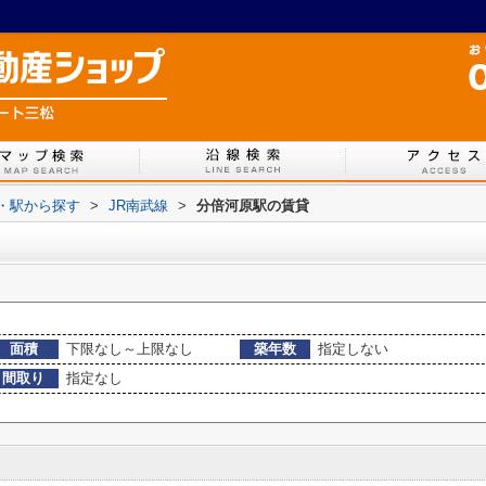
線・駅から探す
>
JR南武線
>
分倍河原駅の賃貸
面積
下限なし～上限なし
築年数
指定しない
間取り
指定なし