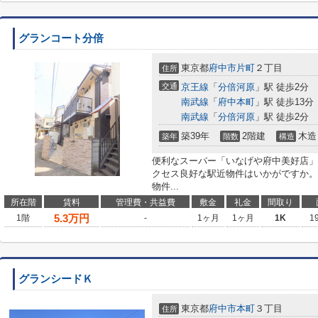
グランコート分倍
東京都
府中市
片町
２丁目
住所
交通
京王線
「
分倍河原
」駅 徒歩2分
南武線
「
府中本町
」駅 徒歩13分
南武線
「
分倍河原
」駅 徒歩2分
築39年
2階建
木造
築年
階数
構造
便利なスーパー「いなげや府中美好店」ま
クセス良好な駅近物件はいかがですか。
物件...
所在階
賃料
管理費・共益費
敷金
礼金
間取り
5.3
万円
1階
-
1ヶ月
1ヶ月
1K
1
グランシードＫ
東京都
府中市
本町
３丁目
住所