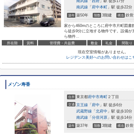
南武線
「
西府
」駅 徒歩17分
南武線
「
府中本町
」駅 徒歩22分
築50年
3階建
鉄骨
築年
階数
構造
家から460mのところに府中市片町図
ら徒歩9分に立地する物件です。設備が
ら物件...
所在階
賃料
管理費・共益費
敷金
礼金
間取り
現在空室情報がありません。
レジデンス美好へのお問い合わせはこ
メゾン寿香
東京都
府中市
寿町
２丁目
住所
交通
京王線
「
府中
」駅 徒歩6分
武蔵野線
「
北府中
」駅 徒歩10分
南武線
「
分倍河原
」駅 徒歩14分
築37年
3階建
鉄骨
築年
階数
構造