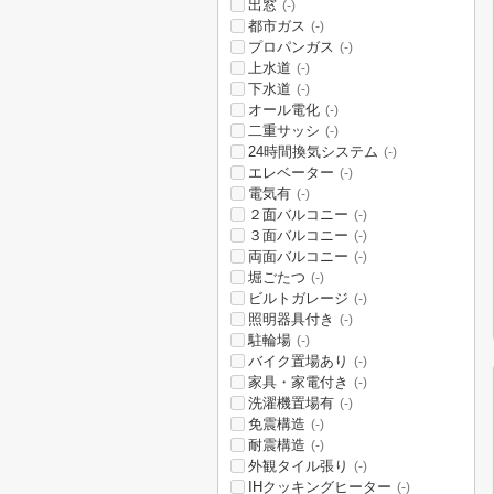
出窓
(-)
都市ガス
(-)
プロパンガス
(-)
上水道
(-)
下水道
(-)
オール電化
(-)
二重サッシ
(-)
24時間換気システム
(-)
エレベーター
(-)
電気有
(-)
２面バルコニー
(-)
３面バルコニー
(-)
両面バルコニー
(-)
堀ごたつ
(-)
ビルトガレージ
(-)
照明器具付き
(-)
駐輪場
(-)
バイク置場あり
(-)
家具・家電付き
(-)
洗濯機置場有
(-)
免震構造
(-)
耐震構造
(-)
外観タイル張り
(-)
IHクッキングヒーター
(-)