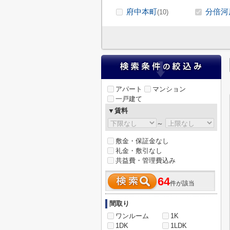
府中本町
分倍河
(10)
アパート
マンション
一戸建て
▼賃料
～
敷金・保証金なし
礼金・敷引なし
共益費・管理費込み
64
件が該当
間取り
ワンルーム
1K
1DK
1LDK