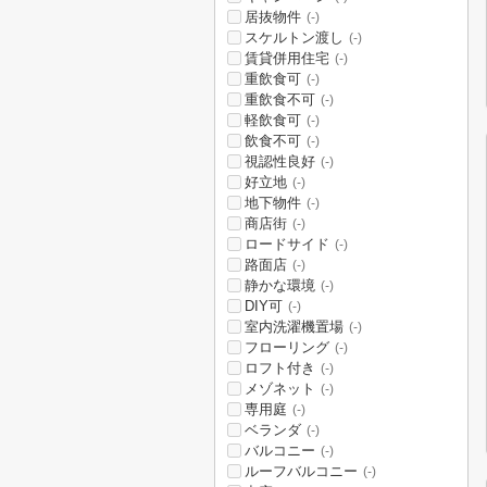
居抜物件
(-)
スケルトン渡し
(-)
賃貸併用住宅
(-)
重飲食可
(-)
重飲食不可
(-)
軽飲食可
(-)
飲食不可
(-)
視認性良好
(-)
好立地
(-)
地下物件
(-)
商店街
(-)
ロードサイド
(-)
路面店
(-)
静かな環境
(-)
DIY可
(-)
室内洗濯機置場
(-)
フローリング
(-)
ロフト付き
(-)
メゾネット
(-)
専用庭
(-)
ベランダ
(-)
バルコニー
(-)
ルーフバルコニー
(-)