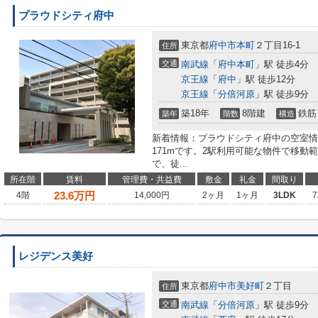
プラウドシティ府中
東京都
府中市
本町
２丁目16-1
住所
交通
南武線
「
府中本町
」駅 徒歩4分
京王線
「
府中
」駅 徒歩12分
京王線
「
分倍河原
」駅 徒歩9分
築18年
8階建
鉄筋
築年
階数
構造
新着情報：プラウドシティ府中の空室情
171mです。2駅利用可能な物件で移動
で、徒...
所在階
賃料
管理費・共益費
敷金
礼金
間取り
23.6
万円
4階
14,000円
2ヶ月
1ヶ月
3LDK
7
レジデンス美好
東京都
府中市
美好町
２丁目
住所
交通
南武線
「
分倍河原
」駅 徒歩9分