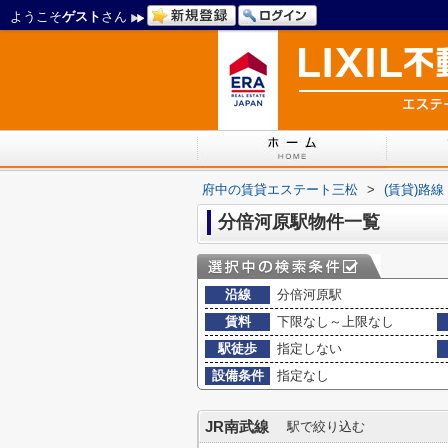
ようこそ
ゲスト
さん
府中の賃貸エステート三松
>
(賃貸)路
分倍河原駅物件一覧
沿線
分倍河原駅
賃料
下限なし～上限なし
駅徒歩
指定しない
設備条件
指定なし
JR南武線
駅で絞り込む