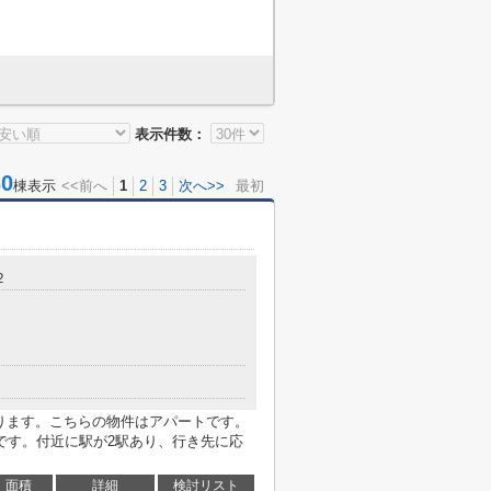
表示件数：
0
棟表示
<<前へ
1
2
3
次へ>>
最初
２
あります。こちらの物件はアパートです。
です。付近に駅が2駅あり、行き先に応
面積
詳細
検討リスト