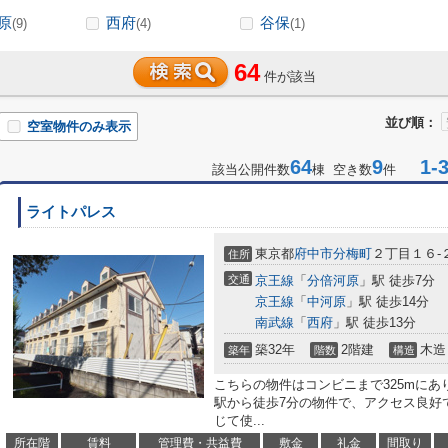
原
西府
谷保
(9)
(4)
(1)
64
件が該当
並び順：
空室物件のみ表示
64
9
1-3
該当公開件数
棟 空き数
件
ライトパレス
東京都
府中市
分梅町
２丁目１６-
住所
交通
京王線
「
分倍河原
」駅 徒歩7分
京王線
「
中河原
」駅 徒歩14分
南武線
「
西府
」駅 徒歩13分
築32年
2階建
木造
築年
階数
構造
こちらの物件はコンビニまで325mに
駅から徒歩7分の物件で、アクセス良好
じて使...
所在階
賃料
管理費・共益費
敷金
礼金
間取り