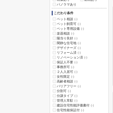
パノラマあり
こだわり条件
ペット相談
(-)
ペット飼育可
(-)
ペット専用設備
(-)
楽器相談
(-)
陽当り良好
(-)
閑静な住宅地
(-)
デザイナーズ
(-)
リフォーム済
(-)
リノベーション済
(-)
保証人不要
(-)
事務所可
(-)
２人入居可
(-)
女性限定
(-)
高齢者相談
(-)
バリアフリー
(-)
分割可
(-)
分譲タイプ
(-)
管理人常駐
(-)
建設住宅性能評価書付
(-)
住宅性能保証付
(-)