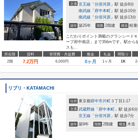
交通
京王線
「
分倍河原
」駅 徒歩8分
南武線
「
府中本町
」駅 徒歩10分
南武線
「
分倍河原
」駅 徒歩13分
築25年
2階建
軽量
築年
階数
構造
こだわりポイント満載のグランシードＫ
ープ府中南店」まで356mです。駅から
スも...
所在階
賃料
管理費・共益費
敷金
礼金
間取り
7.2
万円
0ヶ月
2階
6,000円
1ヶ月
1K
2
リブリ・KATAMACHI
東京都
府中市
片町
３丁目1-17
住所
交通
武蔵野線
「
府中本町
」駅 徒歩6分
京王線
「
分倍河原
」駅 徒歩7分
築9年
2階建
木造
築年
階数
構造