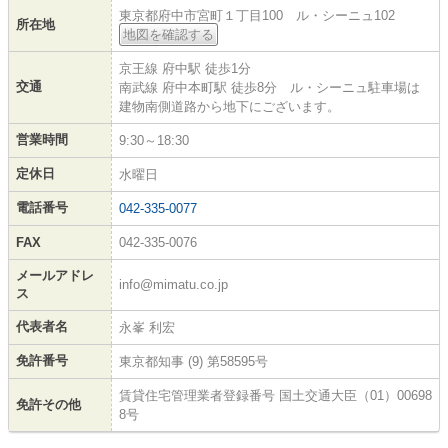
東京都府中市宮町１丁目100 ル・シーニュ102
所在地
地図を確認する
京王線 府中駅 徒歩1分
交通
南武線 府中本町駅 徒歩8分 ル・シーニュ駐車場は
建物南側道路から地下にございます。
営業時間
9:30～18:30
定休日
水曜日
電話番号
042-335-0077
FAX
042-335-0076
メールアドレ
info@mimatu.co.jp
ス
代表者名
永峯 利宏
免許番号
東京都知事 (9) 第58595号
賃貸住宅管理業者登録番号 国土交通大臣（01）00698
免許その他
8号