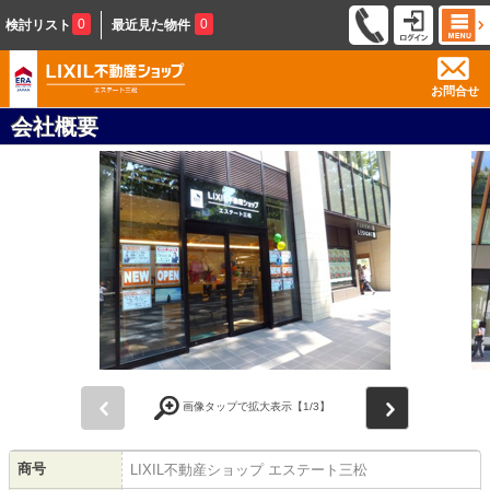
0
0
検討リスト
最近見た物件
お問合せ
会社概要
前
次
画像タップで拡大表示【
1
/3】
商号
LIXIL不動産ショップ エステート三松