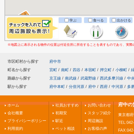
学ぶ
食べる
出かける
※地図上に表示される物件の位置は付近住所に所在することを表すものであり、実際
市区町村から探す
府中市
町名から探す
宮町
/
南町
/
四谷
/
本宿町
/
押立町
/
小柳町
/
路線から探す
京王線
/
南武線
/
武蔵野線
/
西武多摩川線
/
中
駅から探す
府中本町
/
分倍河原
/
府中
/
西府
/
中河原
/
多
府中の
ホーム
社員おすすめ
お問い合わせ
会社概要
初期安
スタッフ紹介
東京都府
プライバシーポリシー
駅近
周辺施設
TEL:042-
利用規約
ペット相談
お客様の声
FAX:042