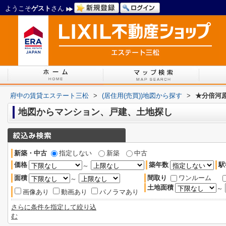
ようこそ
ゲスト
さん
府中の賃貸エステート三松
>
(居住用(売買))地図から探す
>
★分倍河
地図からマンション、戸建、土地探し
新築・中古
指定しない
新築
中古
価格
築年数
駅
～
面積
間取り
ワンルーム
～
土地面積
～
画像あり
動画あり
パノラマあり
さらに条件を指定して絞り込
む