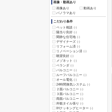
画像・動画あり
画像あり
動画あり
パノラマあり
こだわり条件
ペット相談
(-)
陽当り良好
(-)
閑静な住宅地
(-)
デザイナーズ
(-)
リフォーム済
(-)
リノベーション済
(-)
眺望良好
(-)
メゾネット
(-)
ベランダ
(-)
バルコニー
(-)
ルーフバルコニー
(-)
オール電化
(-)
24時間換気システム
(-)
２面バルコニー
(-)
３面バルコニー
(-)
両面バルコニー
(-)
外観タイル張り
(-)
IHクッキングヒーター
(-)