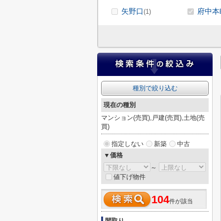
矢野口
府中本
(1)
種別で絞り込む
現在の種別
マンション(売買),戸建(売買),土地(売
買)
指定しない
新築
中古
▼価格
～
値下げ物件
104
件が該当
間取り