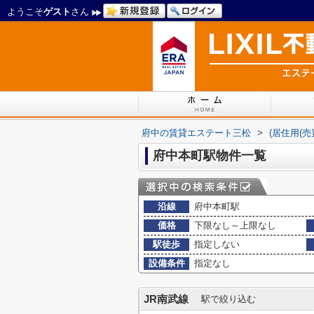
ようこそ
ゲスト
さん
府中の賃貸エステート三松
>
(居住用(
府中本町駅物件一覧
沿線
府中本町駅
価格
下限なし～上限なし
駅徒歩
指定しない
設備条件
指定なし
JR南武線
駅で絞り込む