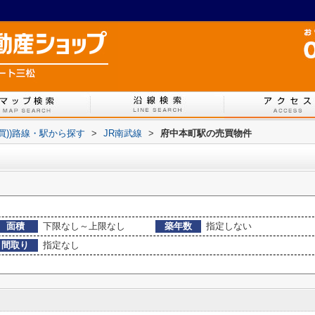
売買))路線・駅から探す
>
JR南武線
>
府中本町駅の売買物件
面積
下限なし～上限なし
築年数
指定しない
間取り
指定なし