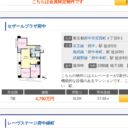
こちらは会員限定物件です
セザールプラザ府中
東京都
府中市
宮西町
３丁目8-1
住所
交通
京王線
「
府中
」駅 徒歩5分
南武線
「
府中本町
」駅 徒歩9分
武蔵野線
「
府中本町
」駅 徒歩9分
築39年
10階建 地下1階
築年
階数
こちらの物件にはエレベーターが2基付
機能的な設備のあるマンションです。こ
い、駅...
所在階
価格
間取り
専有面積
4,790
万円
7階
3LDK
57.68㎡
レーヴステージ府中緑町