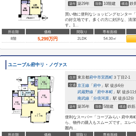
築29年
10階建
鉄
築年
階数
構造
買い物に便利なショッピングセンター「
の好立地です。多くの方に好評な、清潔
す。1...
所在階
価格
間取り
専有面積
5,299
万円
8階
2LDK
54.30㎡
ユニーブル府中リ・ノヴァス
東京都
府中市
宮西町
３丁目2-1
住所
交通
京王線
「
府中
」駅 徒歩6分
武蔵野線
「
府中本町
」駅 徒歩11
南武線
「
分倍河原
」駅 徒歩12分
築35年
5階建
鉄筋
築年
階数
構造
便利なスーパー「コープみらい 府中寿町
ら、物件の購入もスムーズです。エレベ
圏内...
所在階
価格
間取り
専有面積