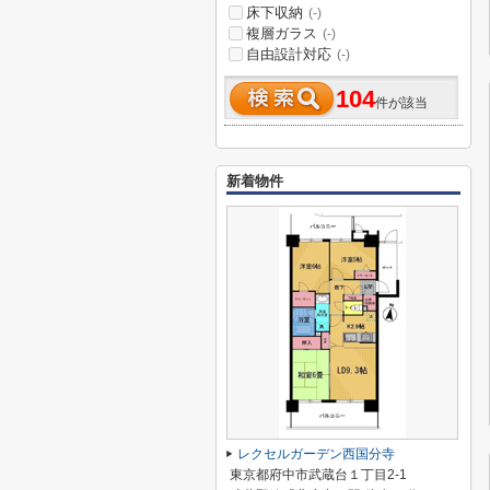
床下収納
(-)
複層ガラス
(-)
自由設計対応
(-)
104
件が該当
新着物件
レクセルガーデン西国分寺
東京都府中市武蔵台１丁目2-1