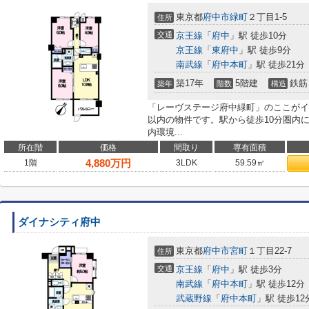
東京都
府中市
緑町
２丁目1-5
住所
交通
京王線
「
府中
」駅 徒歩10分
京王線
「
東府中
」駅 徒歩9分
南武線
「
府中本町
」駅 徒歩21分
築17年
5階建
鉄筋
築年
階数
構造
「レーヴステージ府中緑町」のここがイ
以内の物件です。駅から徒歩10分圏内
内環境...
所在階
価格
間取り
専有面積
4,880
万円
1階
3LDK
59.59㎡
ダイナシティ府中
東京都
府中市
宮町
１丁目22-7
住所
交通
京王線
「
府中
」駅 徒歩3分
南武線
「
府中本町
」駅 徒歩12分
武蔵野線
「
府中本町
」駅 徒歩12