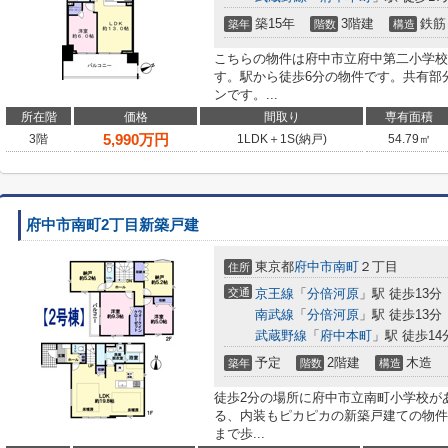
築15年
3階建
鉄筋
築年
階数
構造
こちらの物件は府中市立府中第二小学校
す。駅から徒歩6分の物件です。共有部
ンです。...
所在階
価格
間取り
専有面積
5,990
万円
3階
1LDK＋1S(納戸)
54.79㎡
府中市南町2丁目新築戸建
東京都
府中市
南町
２丁目
住所
交通
京王線
「
分倍河原
」駅 徒歩13分
南武線
「
分倍河原
」駅 徒歩13分
武蔵野線
「
府中本町
」駅 徒歩14
予定
2階建
木造
築年
階数
構造
徒歩2分の場所に府中市立南町小学校が
る、内装もピカピカの新築戸建ての物件
まで歩...