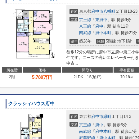
東京都
府中市
八幡町
２丁目18-23
住所
交通
京王線
「
東府中
」駅 徒歩9分
京王線
「
府中
」駅 徒歩11分
南武線
「
府中本町
」駅 徒歩21分
築28年
5階建 地下1階
築年
階数
徒歩12分の場所に府中市立府中第二小
件です。ニーズの高いエレベーター付き
中古...
所在階
価格
間取り
専有面積
5,780
万円
2階
2LDK＋1S(納戸)
70.18㎡
クラッシィハウス府中
東京都
府中市
緑町
１丁目14-3
住所
交通
京王線
「
府中
」駅 徒歩6分
南武線
「
府中本町
」駅 徒歩17分
武蔵野線
「
府中本町
」駅 徒歩17