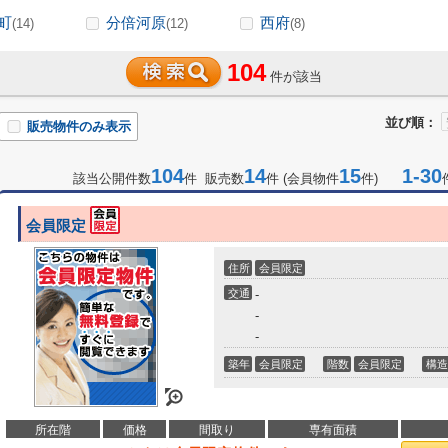
町
分倍河原
西府
(14)
(12)
(8)
104
件が該当
並び順：
販売物件のみ表示
104
14
15
1-30
該当公開件数
件 販売数
件 (会員物件
件)
会員限定
住所
会員限定
交通
-
-
-
築年
会員限定
階数
会員限定
構造
所在階
価格
間取り
専有面積