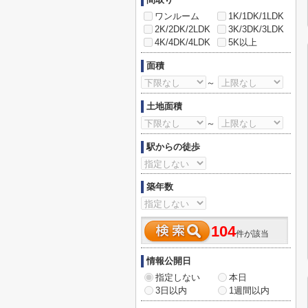
ワンルーム
1K/1DK/1LDK
2K/2DK/2LDK
3K/3DK/3LDK
4K/4DK/4LDK
5K以上
面積
～
土地面積
～
駅からの徒歩
築年数
104
件が該当
情報公開日
指定しない
本日
3日以内
1週間以内