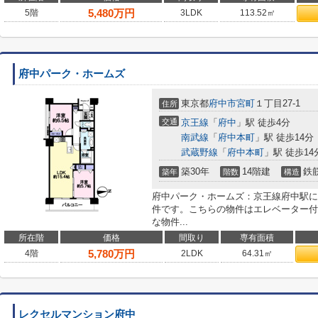
5,480
万円
5階
3LDK
113.52㎡
府中パーク・ホームズ
東京都
府中市
宮町
１丁目27-1
住所
交通
京王線
「
府中
」駅 徒歩4分
南武線
「
府中本町
」駅 徒歩14分
武蔵野線
「
府中本町
」駅 徒歩14
築30年
14階建
鉄
築年
階数
構造
府中パーク・ホームズ：京王線府中駅に
件です。こちらの物件はエレベーター付
な物件...
所在階
価格
間取り
専有面積
5,780
万円
4階
2LDK
64.31㎡
レクセルマンション府中