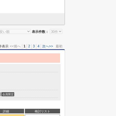
表示件数：
件表示
<<前へ
1
2
3
4
次へ>>
最初
会員限定
詳細
検討リスト