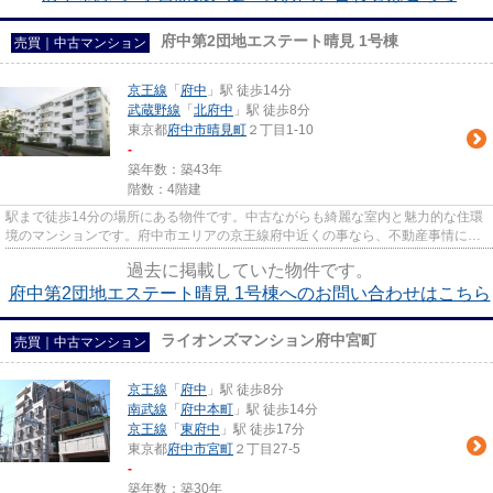
府中第2団地エステート晴見 1号棟
売買｜中古マンション
京王線
「
府中
」駅 徒歩14分
武蔵野線
「
北府中
」駅 徒歩8分
東京都
府中市
晴見町
２丁目1-10
-
築年数：築43年
階数：4階建
駅まで徒歩14分の場所にある物件です。中古ながらも綺麗な室内と魅力的な住環
境のマンションです。府中市エリアの京王線府中近くの事なら、不動産事情に詳
しい当社にお任せください。...
過去に掲載していた物件です。
府中第2団地エステート晴見 1号棟へのお問い合わせはこちら
ライオンズマンション府中宮町
売買｜中古マンション
京王線
「
府中
」駅 徒歩8分
南武線
「
府中本町
」駅 徒歩14分
京王線
「
東府中
」駅 徒歩17分
東京都
府中市
宮町
２丁目27-5
-
築年数：築30年