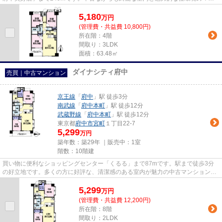
ションです。お体が不自由な方...
5,180
万
円
(管理費・共益費 10,800円)
所在階：4階
間取り：3LDK
面積：63.48㎡
ダイナシティ府中
売買｜中古マンション
京王線
「
府中
」駅 徒歩3分
南武線
「
府中本町
」駅 徒歩12分
武蔵野線
「
府中本町
」駅 徒歩12分
東京都
府中市
宮町
１丁目22-7
5,299
万円
築年数：築29年 ｜販売中：
1室
階数：10階建
買い物に便利なショッピングセンター「くるる」まで87mです。駅まで徒歩3分
の好立地です。多くの方に好評な、清潔感のある室内が魅力の中古マンションで
す。10階建ての建物もお探しし...
5,299
万
円
(管理費・共益費 12,200円)
所在階：8階
間取り：2LDK