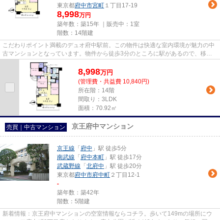
東京都
府中市
宮町
１丁目17-19
8,998
万円
築年数：築15年 ｜販売中：
1室
階数：14階建
こだわりポイント満載のデュオ府中駅前。この物件は快適な室内環境が魅力の中
古マンションとなっています。物件から徒歩3分のところに駅があるので、移動
時間に余裕を持つことができま...
8,998
万
円
(管理費・共益費 10,840円)
所在階：14階
間取り：3LDK
面積：70.92㎡
京王府中マンション
売買｜中古マンション
京王線
「
府中
」駅 徒歩5分
南武線
「
府中本町
」駅 徒歩17分
武蔵野線
「
北府中
」駅 徒歩20分
東京都
府中市
府中町
２丁目12-1
-
築年数：築42年
階数：5階建
新着情報：京王府中マンションの空室情報ならコチラ。歩いて149mの場所にウ