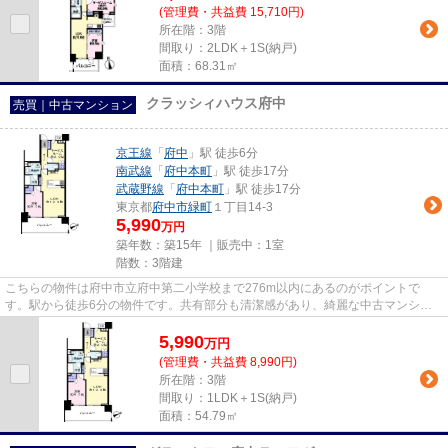
(管理費・共益費 15,710円)
所在階：3階
間取り：2LDK＋1S(納戸)
面積：68.31㎡
クラッシィハウス府中
売買｜中古マンション
京王線
「
府中
」駅 徒歩6分
南武線
「
府中本町
」駅 徒歩17分
武蔵野線
「
府中本町
」駅 徒歩17分
東京都
府中市
緑町
１丁目14-3
5,990
万円
築年数：築15年 ｜販売中：
1室
階数：3階建
こちらの物件は府中市立府中第二小学校まで276m以内にあるのがポイントで
す。駅から徒歩6分の物件です。共有部分も清潔感があり、綺麗な中古マンショ
ンです。不動産を購入するなら、府...
5,990
万
円
(管理費・共益費 8,990円)
所在階：3階
間取り：1LDK＋1S(納戸)
面積：54.79㎡