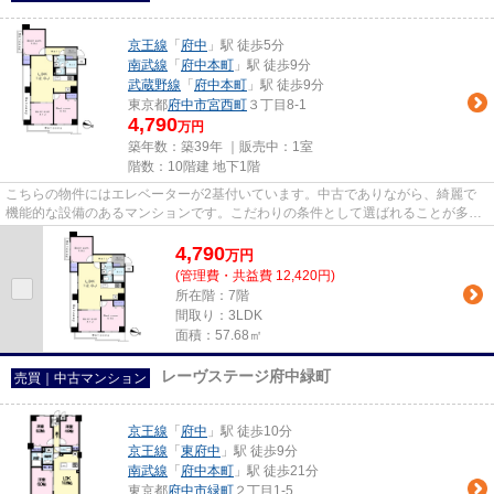
京王線
「
府中
」駅 徒歩5分
南武線
「
府中本町
」駅 徒歩9分
武蔵野線
「
府中本町
」駅 徒歩9分
東京都
府中市
宮西町
３丁目8-1
4,790
万円
築年数：築39年 ｜販売中：
1室
階数：10階建 地下1階
こちらの物件にはエレベーターが2基付いています。中古でありながら、綺麗で
機能的な設備のあるマンションです。こだわりの条件として選ばれることが多
い、駅徒歩5分の駅近物件です。...
4,790
万
円
(管理費・共益費 12,420円)
所在階：7階
間取り：3LDK
面積：57.68㎡
レーヴステージ府中緑町
売買｜中古マンション
京王線
「
府中
」駅 徒歩10分
京王線
「
東府中
」駅 徒歩9分
南武線
「
府中本町
」駅 徒歩21分
東京都
府中市
緑町
２丁目1-5