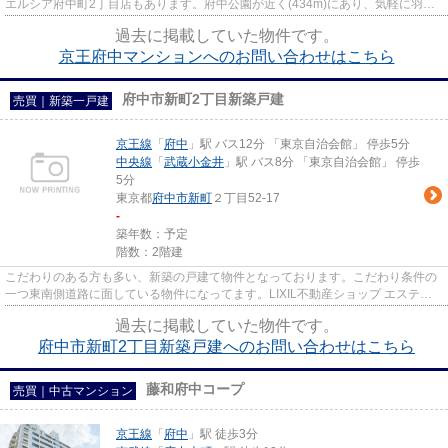
エルシア府中町2丁目店もあります。府中公園が近く(434m)にあり、気軽に羽を
伸ばしたい方にオススメの物件で...
過去に掲載していた物件です。
京王府中マンションへのお問い合わせはこちら
府中市新町2丁目新築戸建
売買｜新築一戸建
京王線
「
府中
」駅 バス12分 「東京自治会館」 停歩5分
中央線
「
武蔵小金井
」駅 バス8分 「東京自治会館」 停歩
5分
東京都
府中市
新町
２丁目52-17
-
築年数：予定
階数：2階建
こだわりのある方も多い、新築の戸建て物件となっております。こだわり条件の
一つ東南側道路に面している物件になってます。LIXIL不動産ショップ エステー
ト三松は、一戸建て情報を府...
過去に掲載していた物件です。
府中市新町2丁目新築戸建へのお問い合わせはこちら
藤和府中コープ
売買｜中古マンション
京王線
「
府中
」駅 徒歩3分