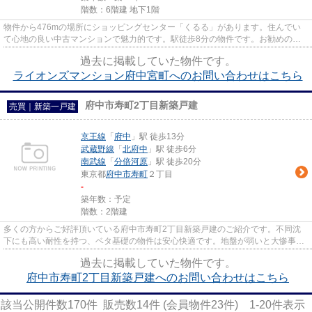
階数：6階建 地下1階
物件から476mの場所にショッピングセンター「くるる」があります。住んでい
て心地の良い中古マンションで魅力的です。駅徒歩8分の物件です。お勧めの物
件が、京王線府中周辺に幅広くご...
過去に掲載していた物件です。
ライオンズマンション府中宮町へのお問い合わせはこちら
府中市寿町2丁目新築戸建
売買｜新築一戸建
京王線
「
府中
」駅 徒歩13分
武蔵野線
「
北府中
」駅 徒歩6分
南武線
「
分倍河原
」駅 徒歩20分
東京都
府中市
寿町
２丁目
-
築年数：予定
階数：2階建
多くの方からご好評頂いている府中市寿町2丁目新築戸建のご紹介です。不同沈
下にも高い耐性を持つ、ベタ基礎の物件は安心快適です。地盤が弱いと大惨事に
なりかねませんので地盤調査は...
過去に掲載していた物件です。
府中市寿町2丁目新築戸建へのお問い合わせはこちら
該当公開件数
170
件 販売数
14
件 (会員物件
23
件)
1-20
件表示