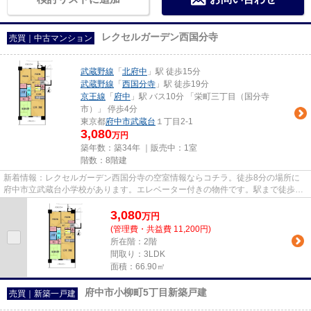
レクセルガーデン西国分寺
売買｜中古マンション
武蔵野線
「
北府中
」駅 徒歩15分
武蔵野線
「
西国分寺
」駅 徒歩19分
京王線
「
府中
」駅 バス10分 「栄町三丁目（国分寺
市）」 停歩4分
東京都
府中市
武蔵台
１丁目2-1
3,080
万円
築年数：築34年 ｜販売中：
1室
階数：8階建
新着情報：レクセルガーデン西国分寺の空室情報ならコチラ。徒歩8分の場所に
府中市立武蔵台小学校があります。エレベーター付きの物件です。駅まで徒歩15
分の場所にある物件です。府中...
3,080
万
円
(管理費・共益費 11,200円)
所在階：2階
間取り：3LDK
面積：66.90㎡
府中市小柳町5丁目新築戸建
売買｜新築一戸建