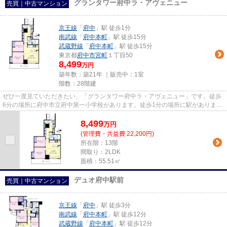
グランタワー府中ラ・アヴェニュー
売買｜中古マンション
京王線
「
府中
」駅 徒歩1分
南武線
「
府中本町
」駅 徒歩15分
武蔵野線
「
府中本町
」駅 徒歩15分
東京都
府中市
宮町
１丁目50
8,499
万円
築年数：築21年 ｜販売中：
1室
階数：28階建
ぜひ一度見ていただきたい、「グランタワー府中ラ・アヴェニュー」です。徒歩
6分の場所に府中市立府中第一小学校があります。徒歩1分の場所に駅がありま
す。こちらはタワーマンション...
8,499
万
円
(管理費・共益費 22,200円)
所在階：13階
間取り：2LDK
面積：55.51㎡
デュオ府中駅前
売買｜中古マンション
京王線
「
府中
」駅 徒歩3分
南武線
「
府中本町
」駅 徒歩12分
武蔵野線
「
府中本町
」駅 徒歩12分