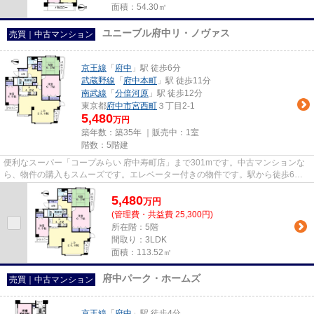
面積：54.30㎡
ユニーブル府中リ・ノヴァス
売買｜中古マンション
京王線
「
府中
」駅 徒歩6分
武蔵野線
「
府中本町
」駅 徒歩11分
南武線
「
分倍河原
」駅 徒歩12分
東京都
府中市
宮西町
３丁目2-1
5,480
万円
築年数：築35年 ｜販売中：
1室
階数：5階建
便利なスーパー「コープみらい 府中寿町店」まで301mです。中古マンションな
ら、物件の購入もスムーズです。エレベーター付きの物件です。駅から徒歩6分
圏内に立地しています。当社は...
5,480
万
円
(管理費・共益費 25,300円)
所在階：5階
間取り：3LDK
面積：113.52㎡
府中パーク・ホームズ
売買｜中古マンション
京王線
「
府中
」駅 徒歩4分