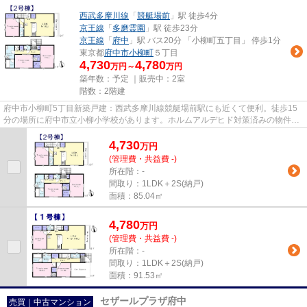
西武多摩川線
「
競艇場前
」駅 徒歩4分
京王線
「
多磨霊園
」駅 徒歩23分
京王線
「
府中
」駅 バス20分 「小柳町五丁目」 停歩1分
東京都
府中市
小柳町
５丁目
4,730
4,780
万円～
万円
築年数：予定 ｜販売中：
2室
階数：2階建
府中市小柳町5丁目新築戸建：西武多摩川線競艇場前駅にも近くて便利。徒歩15
分の場所に府中市立小柳小学校があります。ホルムアルデヒド対策済みの物件で
すので、健康リスクが少ないで...
4,730
万
円
(管理費・共益費 -)
所在階：-
間取り：1LDK＋2S(納戸)
面積：85.04㎡
4,780
万
円
(管理費・共益費 -)
所在階：-
間取り：1LDK＋2S(納戸)
面積：91.53㎡
セザールプラザ府中
売買｜中古マンション