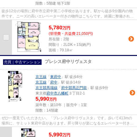
階数：5階建 地下1階
徒歩12分の場所に府中市立府中第二小学校があります。駅から徒歩9分圏内の物
件です。ニーズの高いエレベーター付きの物件はこちらです。綺麗に整備された
中古マンションで清潔感を感じ...
5,780
万
円
(管理費・共益費 21,050円)
所在階：2階
間取り：2LDK＋1S(納戸)
面積：70.18㎡
プレシス府中リヴェスタ
売買｜中古マンション
京王線
「
東府中
」駅 徒歩6分
京王線
「
府中
」駅 徒歩14分
京王競馬場線
「
府中競馬正門前
」駅 徒歩9分
東京都
府中市
八幡町
３丁目2-1
5,990
万円
築年数：築10年 ｜販売中：
1室
階数：14階建
ぜひ一度見ていただきたい、「プレシス府中リヴェスタ」です。歩いて413mの
場所に、サミット東府中店があります。昇り降りが楽になるエレベーター付きの
物件です。こちらは14階建ての...
5,990
万
円