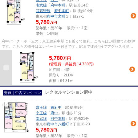
南武線
「
府中本町
」駅 徒歩14分
武蔵野線
「
府中本町
」駅 徒歩14分
東京都
府中市
宮町
１丁目27-1
5,780
万円
築年数：築30年 ｜販売中：
1室
階数：14階建
府中パーク・ホームズ：京王線府中駅にも近くて便利。こちらは14階建ての物件
です。こちらの物件はエレベーター付きです。駅まで徒歩4分でアクセス可能な
物件です。不動産のことでお悩...
5,780
万
円
(管理費・共益費 14,730円)
所在階：4階
間取り：2LDK
面積：64.31㎡
レクセルマンション府中
売買｜中古マンション
京王線
「
東府中
」駅 徒歩9分
京王線
「
府中
」駅 徒歩11分
南武線
「
府中本町
」駅 徒歩21分
東京都
府中市
八幡町
２丁目18-23
5,780
万円
築年数：築28年 ｜販売中：
1室