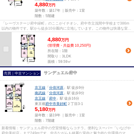
4,880
万円
築年数：築17年 ｜販売中：
1室
階数：5階建
「レーヴステージ府中緑町」のここがイチオシ。府中市立浅間中学校まで386m
以内の物件です。駅から徒歩10分圏内に立地しています。この物件は快適な室内
環境が魅力の中古マンションと...
4,880
万
円
(管理費・共益費 10,250円)
所在階：1階
間取り：3LDK
面積：59.59㎡
サンデュエル府中
売買｜中古マンション
京王線
「
分倍河原
」駅 徒歩9分
南武線
「
分倍河原
」駅 徒歩9分
京王線
「
府中
」駅 徒歩16分
東京都
府中市
美好町
２丁目3-1
5,180
万円
築年数：築19年 ｜販売中：
1室
階数：7階建
新着情報：サンデュエル府中の空室情報ならコチラ。便利なスーパー「いなげや
府中美好店」まで249mです。中古ながらも綺麗な室内と魅力的な住環境のマン