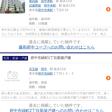
南武線
「
府中本町
」駅 徒歩12分
武蔵野線
「
府中本町
」駅 徒歩12分
東京都
府中市
寿町
１丁目3-10
-
築年数：築49年
階数：10階建
寿中央公園まで307mです。建物の耐震補強工事をしていますので、安全性が向
上しております。共有部分も清潔感があり、綺麗な中古マンションです。地上10
階建てなので、開放感もありま...
過去に掲載していた物件です。
藤和府中コープへのお問い合わせはこちら
府中市緑町2丁目新築戸建
売買｜新築一戸建
京王線
「
府中
」駅 徒歩12分
東京都
府中市
緑町
２丁目１４－３
-
築年数：新築
階数：3階建
落ち着きのある室内と、趣のある外観が魅力の令和元年11月築の物件です。多く
の方から高いニーズのある、内装もピカピカの新築戸建ての物件です。前面道路
6m以上という駐車もラクラク...
過去に掲載していた物件です。
府中市緑町2丁目新築戸建へのお問い合わせはこちら