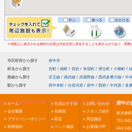
学ぶ
食べる
出かける
※地図上に表示される物件の位置は付近住所に所在することを表すものであり、実際
市区町村から探す
府中市
町名から探す
宮町
/
南町
/
四谷
/
本宿町
/
押立町
/
小柳町
/
路線から探す
京王線
/
南武線
/
武蔵野線
/
西武多摩川線
/
中
駅から探す
府中本町
/
分倍河原
/
府中
/
西府
/
中河原
/
多
府中の
ホーム
社員おすすめ
お問い合わせ
会社概要
初期安
スタッフ紹介
東京都府
プライバシーポリシー
駅近
周辺施設
TEL:042-
利用規約
ペット相談
お客様の声
FAX:042