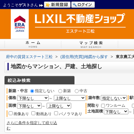
ようこそ
ゲスト
さん
府中の賃貸エステート三松
>
(居住用(売買))地図から探す
>
東京農工
地図からマンション、戸建、土地探し
新築・中古
指定しない
新築
中古
価格
築年数
駅
～
面積
間取り
ワンルーム
～
土地面積
～
画像あり
動画あり
パノラマあり
さらに条件を指定して絞り込
む