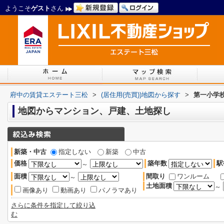
ようこそ
ゲスト
さん
府中の賃貸エステート三松
>
(居住用(売買))地図から探す
>
第一小学
地図からマンション、戸建、土地探し
新築・中古
指定しない
新築
中古
価格
築年数
駅
～
面積
間取り
ワンルーム
～
土地面積
～
画像あり
動画あり
パノラマあり
さらに条件を指定して絞り込
む