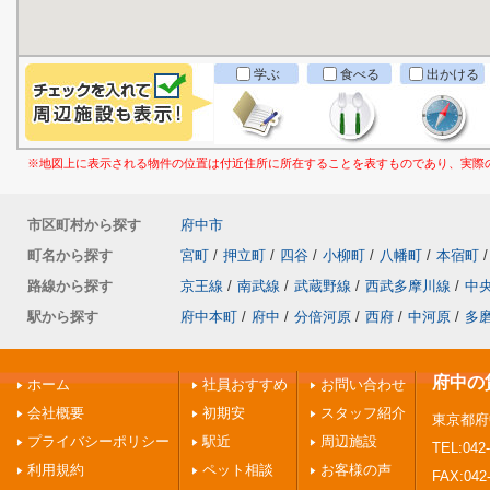
学ぶ
食べる
出かける
※地図上に表示される物件の位置は付近住所に所在することを表すものであり、実際
市区町村から探す
府中市
町名から探す
宮町
/
押立町
/
四谷
/
小柳町
/
八幡町
/
本宿町
/
路線から探す
京王線
/
南武線
/
武蔵野線
/
西武多摩川線
/
中
駅から探す
府中本町
/
府中
/
分倍河原
/
西府
/
中河原
/
多
府中の
ホーム
社員おすすめ
お問い合わせ
会社概要
初期安
スタッフ紹介
東京都府
プライバシーポリシー
駅近
周辺施設
TEL:042-
利用規約
ペット相談
お客様の声
FAX:042