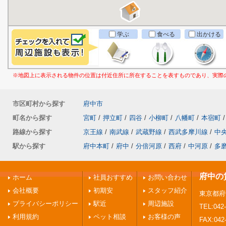
学ぶ
食べる
出かける
※地図上に表示される物件の位置は付近住所に所在することを表すものであり、実際
市区町村から探す
府中市
町名から探す
宮町
/
押立町
/
四谷
/
小柳町
/
八幡町
/
本宿町
/
路線から探す
京王線
/
南武線
/
武蔵野線
/
西武多摩川線
/
中
駅から探す
府中本町
/
府中
/
分倍河原
/
西府
/
中河原
/
多
府中の
ホーム
社員おすすめ
お問い合わせ
会社概要
初期安
スタッフ紹介
東京都府
プライバシーポリシー
駅近
周辺施設
TEL:042-
利用規約
ペット相談
お客様の声
FAX:042