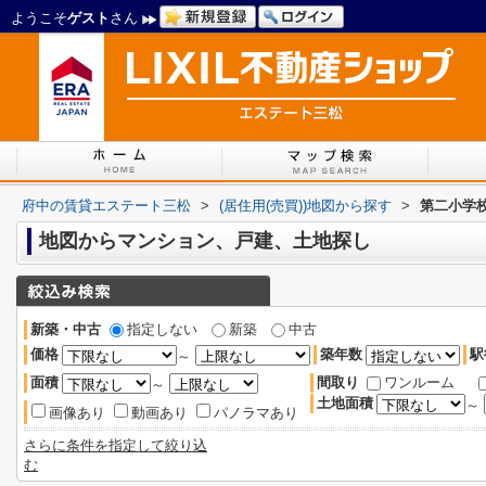
ようこそ
ゲスト
さん
府中の賃貸エステート三松
>
(居住用(売買))地図から探す
>
第二小学
地図からマンション、戸建、土地探し
新築・中古
指定しない
新築
中古
価格
築年数
駅
～
面積
間取り
ワンルーム
～
土地面積
～
画像あり
動画あり
パノラマあり
さらに条件を指定して絞り込
む