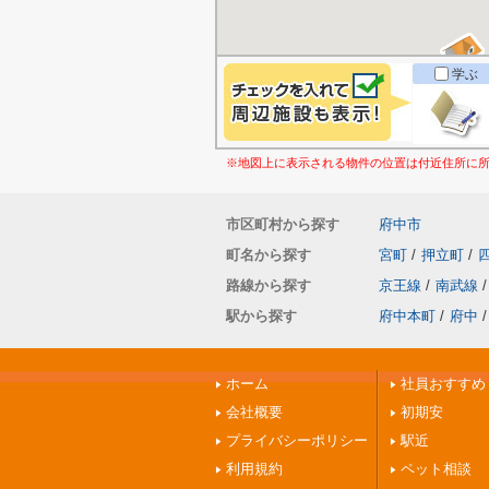
学ぶ
※地図上に表示される物件の位置は付近住所に
市区町村から探す
府中市
町名から探す
宮町
/
押立町
/
路線から探す
京王線
/
南武線
/
駅から探す
府中本町
/
府中
/
ホーム
社員おすすめ
会社概要
初期安
プライバシーポリシー
駅近
利用規約
ペット相談