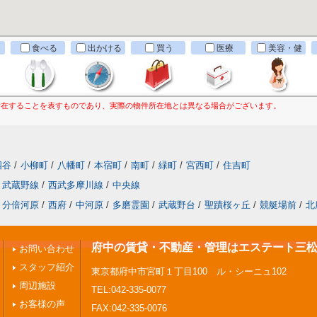
食べる
出かける
買う
医療
美容・健
康
所在することを表すものであり、実際の物件所在地とは異なる場合がございます。
四谷
/
小柳町
/
八幡町
/
本宿町
/
南町
/
緑町
/
宮西町
/
住吉町
武蔵野線
/
西武多摩川線
/
中央線
分倍河原
/
西府
/
中河原
/
多磨霊園
/
武蔵野台
/
聖蹟桜ヶ丘
/
競艇場前
/
北
府中の賃貸・不動産・管理はエステート三
お問い合わせ
スタッフ紹介
東京都府中市宮町１丁目100 ル・シーニュ102
周辺施設
TEL:042-335-0077
お客様の声
FAX:042-335-0076