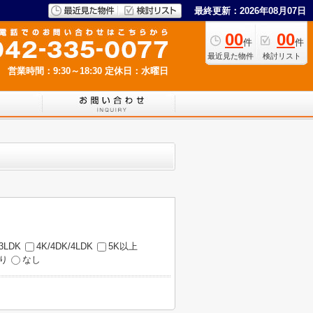
最終更新：2026年08月07日
00
00
件
件
最近見た物件
検討リスト
営業時間：9:30～18:30
定休日：水曜日
/3LDK
4K/4DK/4LDK
5K以上
り
なし