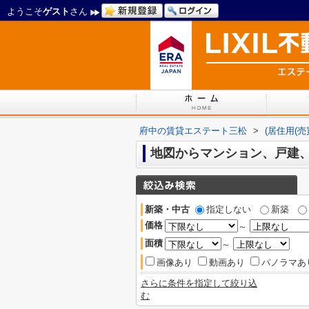
ようこそ
ゲスト
さん
府中の賃貸エステート三松
>
(居住用(売
地図からマンション、戸建
新築・中古
指定しない
新築
価格
～
面積
～
画像あり
動画あり
パノラマあ
さらに条件を指定して絞り込
む