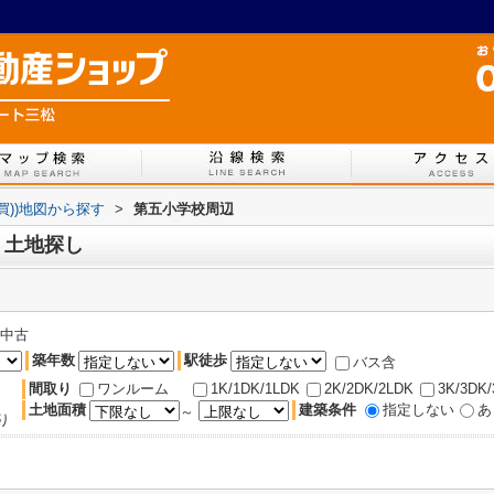
買))地図から探す
>
第五小学校周辺
、土地探し
中古
築年数
駅徒歩
バス含
間取り
ワンルーム
1K/1DK/1LDK
2K/2DK/2LDK
3K/3DK
土地面積
建築条件
指定しない
あ
～
り