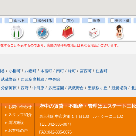
食べる
出かける
買う
医療
美容・健
康
所在することを表すものであり、実際の物件所在地とは異なる場合がございます。
四谷
/
小柳町
/
八幡町
/
本宿町
/
南町
/
緑町
/
宮西町
/
住吉町
武蔵野線
/
西武多摩川線
/
中央線
分倍河原
/
西府
/
中河原
/
多磨霊園
/
武蔵野台
/
聖蹟桜ヶ丘
/
競艇場前
/
北
府中の賃貸・不動産・管理はエステート三
お問い合わせ
スタッフ紹介
東京都府中市宮町１丁目100 ル・シーニュ102
周辺施設
TEL:042-335-0077
お客様の声
FAX:042-335-0076