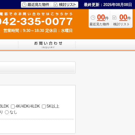
最終更新：2026年08月08日
00
00
件
件
最近見た物件
検討リスト
営業時間：9:30～18:30
定休日：水曜日
/3LDK
4K/4DK/4LDK
5K以上
り
なし