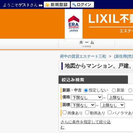
ようこそ
ゲスト
さん
府中の賃貸エステート三松
>
(居住用(売
地図からマンション、戸建
新築・中古
指定しない
新築
価格
～
面積
～
画像あり
動画あり
パノラマあ
さらに条件を指定して絞り込
む