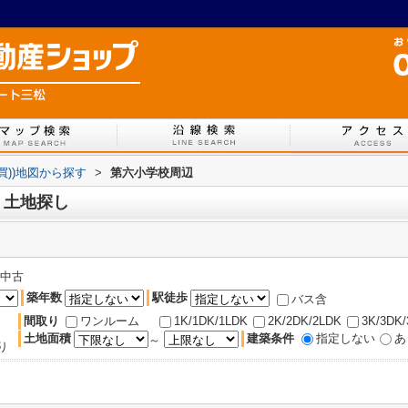
買))地図から探す
>
第六小学校周辺
、土地探し
中古
築年数
駅徒歩
バス含
間取り
ワンルーム
1K/1DK/1LDK
2K/2DK/2LDK
3K/3DK
土地面積
建築条件
指定しない
あ
～
り