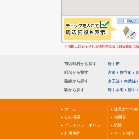
学ぶ
※地図上に表示される物件の位置は付近住所に
市区町村から探す
府中市
町名から探す
宮町
/
押立町
/
路線から探す
京王線
/
南武線
/
駅から探す
府中本町
/
府中
/
ホーム
社員おすすめ
会社概要
初期安
プライバシーポリシー
駅近
利用規約
ペット相談