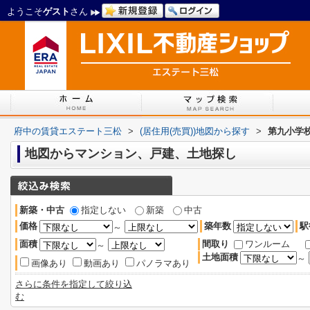
ようこそ
ゲスト
さん
府中の賃貸エステート三松
>
(居住用(売買))地図から探す
>
第九小学
地図からマンション、戸建、土地探し
新築・中古
指定しない
新築
中古
価格
築年数
駅
～
面積
間取り
ワンルーム
～
土地面積
～
画像あり
動画あり
パノラマあり
さらに条件を指定して絞り込
む