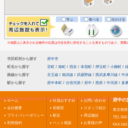
学ぶ
食べる
出かける
※地図上に表示される物件の位置は付近住所に所在することを表すものであり、実際
市区町村から探す
府中市
町名から探す
宮町
/
南町
/
四谷
/
本宿町
/
押立町
/
小柳町
/
路線から探す
京王線
/
南武線
/
武蔵野線
/
西武多摩川線
/
中
駅から探す
府中本町
/
分倍河原
/
府中
/
西府
/
中河原
/
多
府中の
ホーム
社員おすすめ
お問い合わせ
会社概要
初期安
スタッフ紹介
東京都府
プライバシーポリシー
駅近
周辺施設
TEL:042-
利用規約
ペット相談
お客様の声
FAX:042