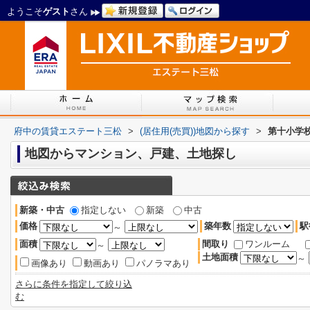
ようこそ
ゲスト
さん
府中の賃貸エステート三松
>
(居住用(売買))地図から探す
>
第十小学
地図からマンション、戸建、土地探し
新築・中古
指定しない
新築
中古
価格
築年数
駅
～
面積
間取り
ワンルーム
～
土地面積
～
画像あり
動画あり
パノラマあり
さらに条件を指定して絞り込
む