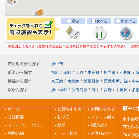
学ぶ
食べる
出かける
※地図上に表示される物件の位置は付近住所に所在することを表すものであり、実際
市区町村から探す
府中市
町名から探す
宮町
/
南町
/
四谷
/
本宿町
/
押立町
/
小柳町
/
路線から探す
京王線
/
南武線
/
武蔵野線
/
西武多摩川線
/
中
駅から探す
府中本町
/
分倍河原
/
府中
/
西府
/
中河原
/
多
府中の
ホーム
社員おすすめ
お問い合わせ
会社概要
初期安
スタッフ紹介
東京都府
プライバシーポリシー
駅近
周辺施設
TEL:042-
利用規約
ペット相談
お客様の声
FAX:042