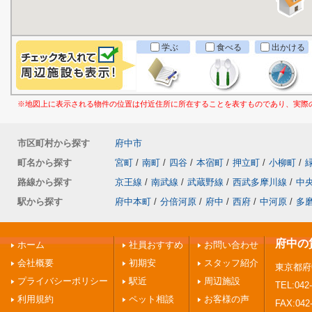
学ぶ
食べる
出かける
※地図上に表示される物件の位置は付近住所に所在することを表すものであり、実際
市区町村から探す
府中市
町名から探す
宮町
/
南町
/
四谷
/
本宿町
/
押立町
/
小柳町
/
路線から探す
京王線
/
南武線
/
武蔵野線
/
西武多摩川線
/
中
駅から探す
府中本町
/
分倍河原
/
府中
/
西府
/
中河原
/
多
府中の
ホーム
社員おすすめ
お問い合わせ
会社概要
初期安
スタッフ紹介
東京都府
プライバシーポリシー
駅近
周辺施設
TEL:042-
利用規約
ペット相談
お客様の声
FAX:042