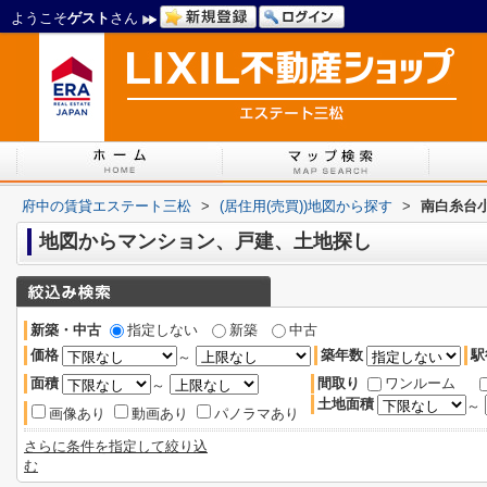
ようこそ
ゲスト
さん
府中の賃貸エステート三松
>
(居住用(売買))地図から探す
>
南白糸台
地図からマンション、戸建、土地探し
新築・中古
指定しない
新築
中古
価格
築年数
駅
～
面積
間取り
ワンルーム
～
土地面積
～
画像あり
動画あり
パノラマあり
さらに条件を指定して絞り込
む