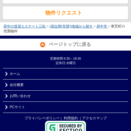
物件リクエスト
府中の賃貸エステート三松
>
(居住用(売買))地域から探す
>
府中市
>
東芝町の
売買物件
ページトップに戻る
営業時間:9:30～18:30
定休日:水曜日
ホーム
会社概要
お問い合わせ
PCサイト
プライバシーポリシー
利用規約
｜アクセスマップ
｜