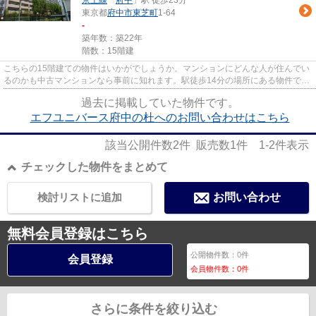
京王線
「
府中
」駅 徒歩23分
東京都
府中市
東芝町
1-64
-
築年数：築22年
階数：15階建
こちらの15階建ての物件はいかがでしょうか。マンションにどんな人が住んでい
るのかも中古マンションなら事前に知れます。駅徒歩14分の場所にある物件で
す。府中市での物件検索なら、...
過去に掲載していた物件です。
エフユニバース府中の杜へのお問い合わせはこちら
該当公開件数
2
件 販売数
1
件
1-2
件表示
チェックした物件をまとめて
検討リストに追加
お問い合わせ
無料会員登録はこちら
公開物件数：
0
件
会員登録
会員物件数：
0
件
さらに条件を絞り込む