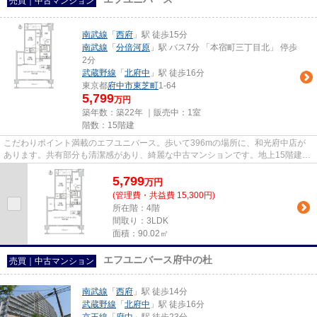
売買｜中古マンション
南武線
「
西府
」駅 徒歩15分
南武線
「
分倍河原
」駅 バス7分 「本宿町三丁目北」 停歩
2分
武蔵野線
「
北府中
」駅 徒歩16分
東京都
府中市
東芝町
1-64
5,799
万円
築年数：築22年 ｜販売中：
1室
階数：15階建
こだわりポイント満載のエフユニバース。歩いて396mの場所に、和光府中店が
あります。共有部分も清潔感があり、綺麗な中古マンションです。地上15階建て
でお問い合わせも多い物件です...
5,799
万
円
(管理費・共益費 15,300円)
所在階：4階
間取り：3LDK
面積：90.02㎡
エフユニバース府中の杜
売買｜中古マンション
南武線
「
西府
」駅 徒歩14分
武蔵野線
「
北府中
」駅 徒歩16分