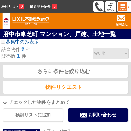
0
0
検討リスト
最近見た物件
お問合せ
府中市東芝町 マンション、戸建、土地一覧
募集中のみ表示
2
該当物件
件
1
販売数
件
さらに条件を絞り込む
物件リクエスト
チェックした物件をまとめて
検討リストに追加
お問い合わせ
エフユニバース