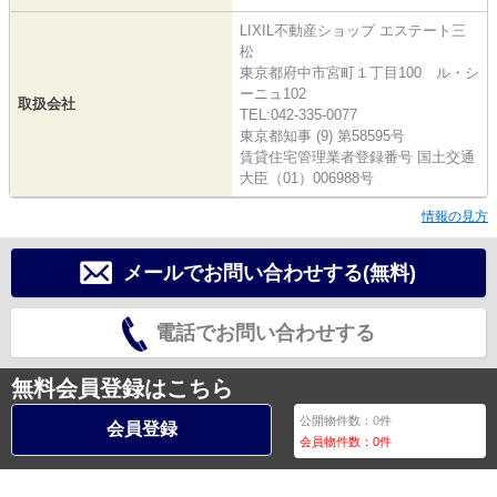
LIXIL不動産ショップ エステート三
松
東京都府中市宮町１丁目100 ル・シ
ーニュ102
取扱会社
TEL:042-335-0077
東京都知事 (9) 第58595号
賃貸住宅管理業者登録番号 国土交通
大臣（01）006988号
情報の見方
メールでお問い合わせする(無料)
電話でお問い合わせする
無料会員登録はこちら
公開物件数：
0
件
会員登録
会員物件数：
0
件