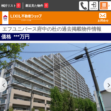
0
0
検討リスト
最近見た物件
お問合せ
エフユニバース府中の杜の過去掲載物件情報
価格
***
万円