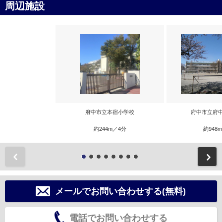
周辺施設
府中市立本宿小学校
府中市立府
約244m／4分
約948
前
メールでお問い合わせする(無料)
電話でお問い合わせする