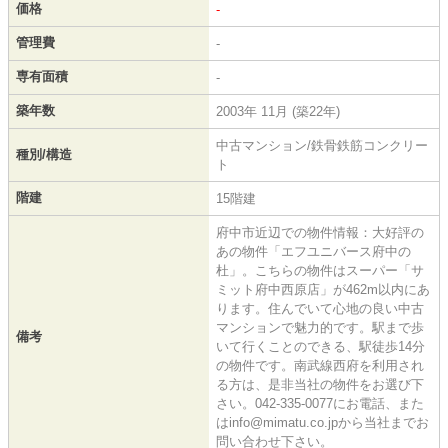
価格
-
管理費
-
専有面積
-
築年数
2003年 11月 (築22年)
中古マンション/鉄骨鉄筋コンクリー
種別/構造
ト
階建
15階建
府中市近辺での物件情報：大好評の
あの物件「エフユニバース府中の
杜」。こちらの物件はスーパー「サ
ミット府中西原店」が462m以内にあ
ります。住んでいて心地の良い中古
マンションで魅力的です。駅まで歩
備考
いて行くことのできる、駅徒歩14分
の物件です。南武線西府を利用され
る方は、是非当社の物件をお選び下
さい。042-335-0077にお電話、また
はinfo@mimatu.co.jpから当社までお
問い合わせ下さい。