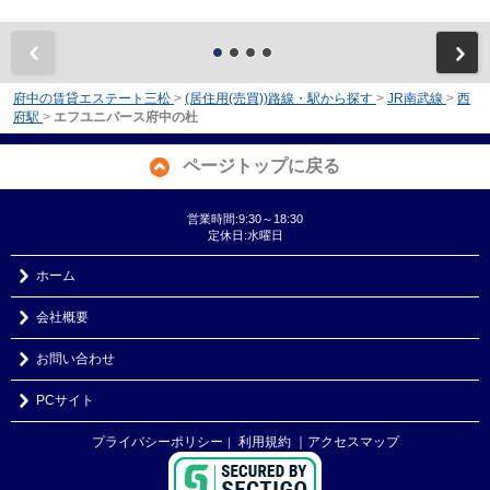
前
府中の賃貸エステート三松
>
(居住用(売買))路線・駅から探す
>
JR南武線
>
西
府駅
>
エフユニバース府中の杜
ページトップに戻る
営業時間:9:30～18:30
定休日:水曜日
ホーム
会社概要
お問い合わせ
PCサイト
プライバシーポリシー
利用規約
｜アクセスマップ
｜