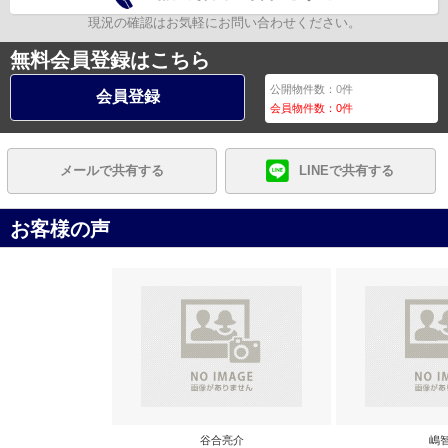
現況の確認はお気軽にお問い合わせください。
無料会員登録はこちら
公開物件数：
0
件
会員登録
会員物件数：
0
件
メールで共有する
LINEで共有する
お客様の声
谷合亮介
嶋