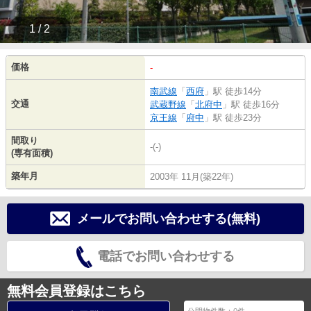
1 / 2
価格
-
南武線
「
西府
」駅 徒歩14分
交通
武蔵野線
「
北府中
」駅 徒歩16分
京王線
「
府中
」駅 徒歩23分
間取り
-(-)
(専有面積)
築年月
2003年 11月(築22年)
メールでお問い合わせする(無料)
電話でお問い合わせする
無料会員登録はこちら