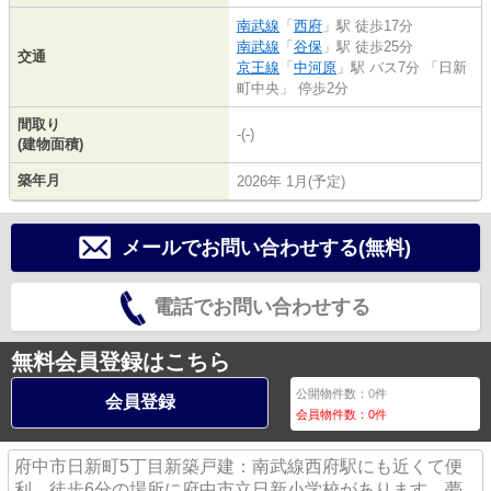
南武線
「
西府
」駅 徒歩17分
南武線
「
谷保
」駅 徒歩25分
交通
京王線
「
中河原
」駅 バス7分 「日新
町中央」 停歩2分
間取り
-(-)
(建物面積)
築年月
2026年 1月(予定)
メールでお問い合わせする(無料)
電話でお問い合わせする
無料会員登録はこちら
公開物件数：
0
件
会員登録
会員物件数：
0
件
府中市日新町5丁目新築戸建：南武線西府駅にも近くて便
利。徒歩6分の場所に府中市立日新小学校があります。夢