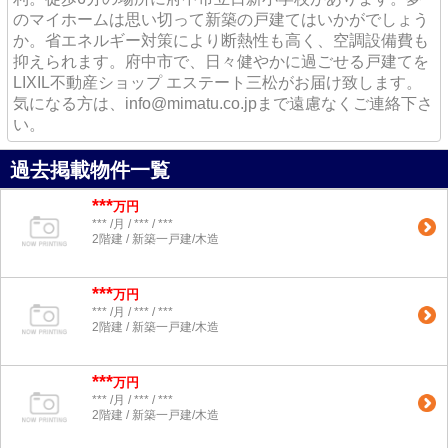
のマイホームは思い切って新築の戸建てはいかがでしょう
か。省エネルギー対策により断熱性も高く、空調設備費も
抑えられます。府中市で、日々健やかに過ごせる戸建てを
LIXIL不動産ショップ エステート三松がお届け致します。
気になる方は、info@mimatu.co.jpまで遠慮なくご連絡下さ
い。
過去掲載物件一覧
***
万円
*** /月 / *** / ***
2階建 / 新築一戸建/木造
***
万円
*** /月 / *** / ***
2階建 / 新築一戸建/木造
***
万円
*** /月 / *** / ***
2階建 / 新築一戸建/木造