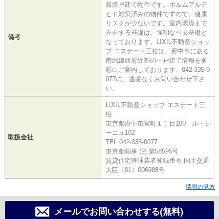
新築戸建て物件です。ホルムアルデ
ヒド対策済みの物件ですので、健康
リスクが少ないです。室内環境まで
左右する基礎は、強靭なベタ基礎と
備考
なっております。LIXIL不動産ショッ
プ エステート三松は、府中市にある
南武線西府近郊の一戸建て情報を多
彩にご案内しております。042-335-0
077に、遠慮なくお問い合わせ下さ
い。
LIXIL不動産ショップ エステート三
松
東京都府中市宮町１丁目100 ル・シ
ーニュ102
取扱会社
TEL:042-335-0077
東京都知事 (9) 第58595号
賃貸住宅管理業者登録番号 国土交通
大臣（01）006988号
情報の見方
メールでお問い合わせする(無料)