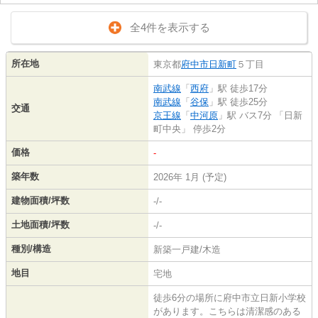
全4件を表示する
所在地
東京都
府中市
日新町
５丁目
南武線
「
西府
」駅 徒歩17分
南武線
「
谷保
」駅 徒歩25分
交通
京王線
「
中河原
」駅 バス7分 「日新
町中央」 停歩2分
価格
-
築年数
2026年 1月 (予定)
建物面積/坪数
-/-
土地面積/坪数
-/-
種別/構造
新築一戸建/木造
地目
宅地
徒歩6分の場所に府中市立日新小学校
があります。こちらは清潔感のある