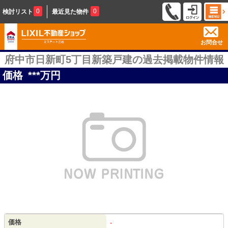
0
0
検討リスト
最近見た物件
お問合せ
府中市日新町5丁目新築戸建の過去掲載物件情報
価格
***
万円
価格
-