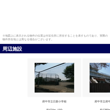
※地図上に表示される物件の位置は付近住所に所在することを表すものであり、実際の
物件所在地とは異なる場合がございます。
周辺施設
府中市立日新小学校
府中市立府
約424m／6分
約1390