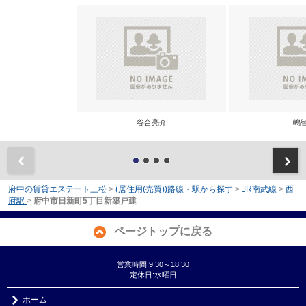
谷合亮介
嶋
前
府中の賃貸エステート三松
>
(居住用(売買))路線・駅から探す
>
JR南武線
>
西
府駅
>
府中市日新町5丁目新築戸建
ページトップに戻る
営業時間:9:30～18:30
定休日:水曜日
ホーム