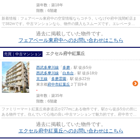
築年数：築18年
階数：6階建
新着情報：フェアベール東府中の空室情報ならコチラ。いなげや府中浅間町店ま
で382mです。中古マンションなら、物件の購入もスムーズです。エレベーター
付きの物件なので、重い荷物を...
過去に掲載していた物件です。
フェアベール東府中へのお問い合わせはこちら
エクセル府中紅葉丘
売買｜中古マンション
西武多摩川線
「
多磨
」駅 徒歩5分
西武多摩川線
「
白糸台
」駅 徒歩18分
京王線
「
多磨霊園
」駅 徒歩22分
東京都
府中市
紅葉丘
２丁目9-8
-
築年数：築35年
階数：6階建
ファミリーマート紅葉丘南参道店が277mにある物件です。駅から徒歩5分の所に
ある物件です。住んでいて心地の良い中古マンションで魅力的です。府中市での
物件探しなら、042-335-0077か...
過去に掲載していた物件です。
エクセル府中紅葉丘へのお問い合わせはこちら