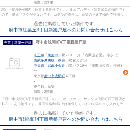
階数：2階建
駅から徒歩9分圏内に位置する物件です。ホルムアルデヒド対策済みの物件です
ので、健康リスクが少ないです。コチラの物件は、新築の戸建て物件で設備も充
実しています。府中市の西武多...
過去に掲載していた物件です。
府中市紅葉丘3丁目新築戸建へのお問い合わせはこちら
府中市浅間町4丁目新築戸建
売買｜新築一戸建
京王線
「
東府中
」駅 バス11分 「浅間山公園」 停歩3分
西武多摩川線
「
多磨
」駅 徒歩24分
中央線
「
武蔵小金井
」駅 バス19分 「浅間山公園」 停歩3
分
東京都
府中市
浅間町
４丁目
-
築年数：新築
階数：2階建
「府中市浅間町4丁目新築戸建」のここがイチオシ。サンクス浅間町四丁目店が
148mにある物件です。前面道路6m以上は確保しているので車の出し入れもラク
ラクです。新築戸建ての物件は、...
過去に掲載していた物件です。
府中市浅間町4丁目新築戸建へのお問い合わせはこちら