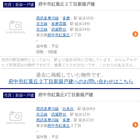
府中市紅葉丘２丁目新築戸建
売買｜新築一戸建
西武多摩川線
「
多磨
」駅 徒歩10分
京王線
「
多磨霊園
」駅 徒歩19分
京王線
「
武蔵野台
」駅 徒歩24分
東京都
府中市
紅葉丘
２丁目
-
築年数：予定
階数：3階建
好評の駅近物件となっており、駅より徒歩10分に立地しています。ホルムアルデ
ヒド対策済みの物件ですので、健康リスクが少ないです。こだわりのある方も多
い、新築の戸建て物件となっ...
過去に掲載していた物件です。
府中市紅葉丘２丁目新築戸建へのお問い合わせはこちら
府中市紅葉丘3丁目新築戸建
売買｜新築一戸建
西武多摩川線
「
白糸台
」駅 徒歩9分
京王線
「
武蔵野台
」駅 徒歩12分
西武多摩川線
「
多磨
」駅 徒歩11分
東京都
府中市
紅葉丘
３丁目
-
築年数：予定