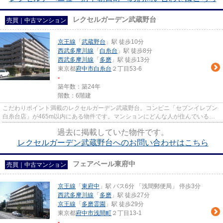
レクセルガーデン武蔵野台
売買｜中古マンション
京王線
「
武蔵野台
」駅 徒歩10分
西武多摩川線
「
白糸台
」駅 徒歩8分
西武多摩川線
「
多磨
」駅 徒歩13分
東京都
府中市
白糸台
２丁目53-6
-
築年数：築24年
階数：6階建
こだわりポイント満載のレクセルガーデン武蔵野台。コンビニ「セブンイレブン
白糸台店」が465m以内にある物件です。マンションにどんな人が住んでいるの
かも中古マンションなら事前に...
過去に掲載していた物件です。
レクセルガーデン武蔵野台へのお問い合わせはこちら
フェアベール東府中
売買｜中古マンション
京王線
「
東府中
」駅 バス6分 「浅間郵便局」 停歩3分
西武多摩川線
「
多磨
」駅 徒歩27分
京王線
「
多磨霊園
」駅 徒歩29分
東京都
府中市
浅間町
２丁目13-1
-