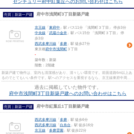
センチュリー府中紅葉丘へのお問い合わせはこちら
府中市浅間町3丁目新築戸建
売買｜新築一戸建
京王線
「
東府中
」駅 バス11分 「浅間町３丁目」 停歩3分
中央線
「
武蔵小金井
」駅 バス15分 「浅間町３丁目」 停
歩3分
西武多摩川線
「
多磨
」駅 徒歩27分
東京都
府中市
浅間町
３丁目
-
築年数：新築
階数：2階建
新築戸建て物件は、室内も清潔感があり、清々しい環境です。前面道路6m以上あ
るのでとてもいい条件です。駅へのアクセスを重視するなら、京王線東府中周辺
の物件がおすすめです。物件...
過去に掲載していた物件です。
府中市浅間町3丁目新築戸建へのお問い合わせはこちら
府中市紅葉丘1丁目新築戸建
売買｜新築一戸建
西武多摩川線
「
多磨
」駅 徒歩6分
西武多摩川線
「
白糸台
」駅 徒歩16分
京王線
「
多磨霊園
」駅 徒歩22分