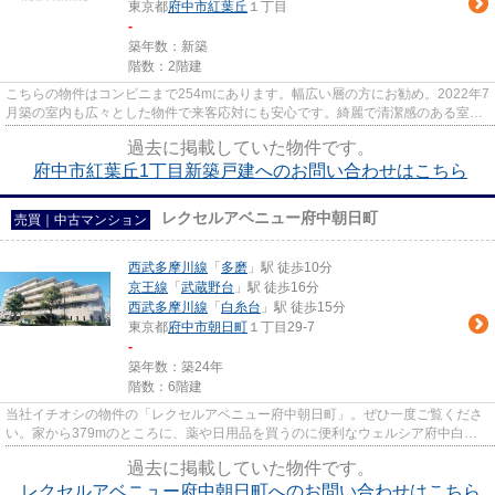
東京都
府中市
紅葉丘
１丁目
-
築年数：新築
階数：2階建
こちらの物件はコンビニまで254mにあります。幅広い層の方にお勧め。2022年7
月築の室内も広々とした物件で来客応対にも安心です。綺麗で清潔感のある室内
が新築戸建ての特徴です。駅か...
過去に掲載していた物件です。
府中市紅葉丘1丁目新築戸建へのお問い合わせはこちら
レクセルアベニュー府中朝日町
売買｜中古マンション
西武多摩川線
「
多磨
」駅 徒歩10分
京王線
「
武蔵野台
」駅 徒歩16分
西武多摩川線
「
白糸台
」駅 徒歩15分
東京都
府中市
朝日町
１丁目29-7
-
築年数：築24年
階数：6階建
当社イチオシの物件の「レクセルアベニュー府中朝日町」。ぜひ一度ご覧くださ
い。家から379mのところに、薬や日用品を買うのに便利なウェルシア府中白糸
台店があります。駅まで徒歩10...
過去に掲載していた物件です。
レクセルアベニュー府中朝日町へのお問い合わせはこちら