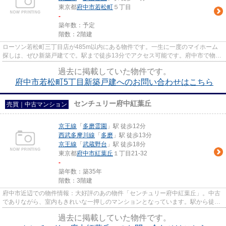
東京都
府中市
若松町
５丁目
-
築年数：予定
階数：2階建
ローソン若松町三丁目店が485m以内にある物件です。一生に一度のマイホーム
探しは、ぜひ新築戸建てで。駅まで徒歩13分でアクセス可能です。府中市で物件
探しをするのであれば、LIXIL不...
過去に掲載していた物件です。
府中市若松町5丁目新築戸建へのお問い合わせはこちら
センチュリー府中紅葉丘
売買｜中古マンション
京王線
「
多磨霊園
」駅 徒歩12分
西武多摩川線
「
多磨
」駅 徒歩13分
京王線
「
武蔵野台
」駅 徒歩18分
東京都
府中市
紅葉丘
１丁目21-32
-
築年数：築35年
階数：3階建
府中市近辺での物件情報：大好評のあの物件「センチュリー府中紅葉丘」。中古
でありながら、室内もきれいな一押しのマンションとなっています。駅から徒歩
12分と少し離れた物件です。L...
過去に掲載していた物件です。