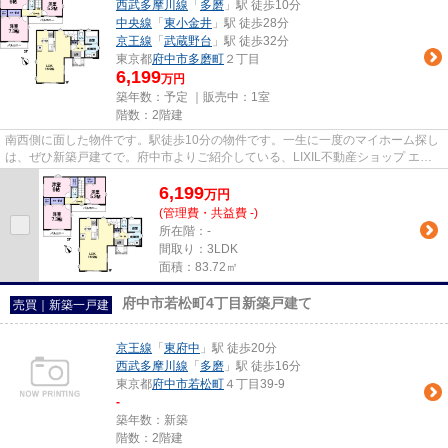
西武多摩川線
「
多磨
」駅 徒歩10分
中央線
「
東小金井
」駅 徒歩28分
京王線
「
武蔵野台
」駅 徒歩32分
東京都
府中市
多磨町
２丁目
6,199
万円
築年数：予定 ｜販売中：
1室
階数：2階建
南西側に面した物件です。駅徒歩10分の物件です。一生に一度のマイホーム探し
は、ぜひ新築戸建てで。府中市よりご紹介している、LIXIL不動産ショップ エス
テート三松がお勧めする西武...
6,199
万
円
(管理費・共益費 -)
所在階：-
間取り：3LDK
面積：83.72㎡
府中市若松町4丁目新築戸建て
売買｜新築一戸建
京王線
「
東府中
」駅 徒歩20分
西武多摩川線
「
多磨
」駅 徒歩16分
東京都
府中市
若松町
４丁目39-9
-
築年数：新築
階数：2階建