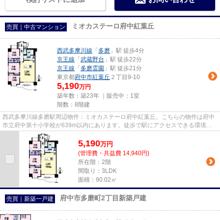
ミオカステーロ府中紅葉丘
売買｜中古マンション
西武多摩川線
「
多磨
」駅 徒歩4分
京王線
「
武蔵野台
」駅 徒歩22分
京王線
「
多磨霊園
」駅 徒歩21分
東京都
府中市
紅葉丘
２丁目9-10
5,190
万円
築年数：築23年 ｜販売中：
1室
階数：8階建
西武多摩川線多磨駅周辺物件：ミオカステーロ府中紅葉丘。こちらの物件は府中
市立府中第十小学校が639m以内にあります。徒歩で駅にアクセスできる環境が
嬉しい、駅徒歩4分圏内の物件で...
5,190
万
円
(管理費・共益費 14,940円)
所在階：2階
間取り：3LDK
面積：90.02㎡
府中市多磨町2丁目新築戸建
売買｜新築一戸建