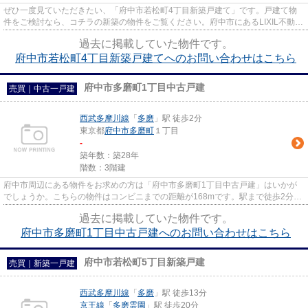
ぜひ一度見ていただきたい、「府中市若松町4丁目新築戸建て」です。戸建て物
件をご検討なら、コチラの新築の物件をご覧ください。府中市にあるLIXIL不動産
ショップ エステート三松自慢...
過去に掲載していた物件です。
府中市若松町4丁目新築戸建てへのお問い合わせはこちら
府中市多磨町1丁目中古戸建
売買｜中古一戸建
西武多摩川線
「
多磨
」駅 徒歩2分
東京都
府中市
多磨町
１丁目
-
築年数：築28年
階数：3階建
府中市周辺にある物件をお求めの方は「府中市多磨町1丁目中古戸建」はいかが
でしょうか。こちらの物件はコンビニまでの距離が168mです。駅まで徒歩2分で
アクセス可能な、人気の駅近物...
過去に掲載していた物件です。
府中市多磨町1丁目中古戸建へのお問い合わせはこちら
府中市若松町5丁目新築戸建
売買｜新築一戸建
西武多摩川線
「
多磨
」駅 徒歩13分
京王線
「
多磨霊園
」駅 徒歩20分