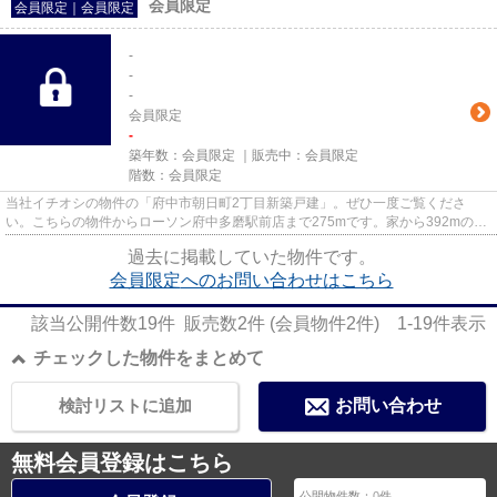
会員限定
会員限定
｜
会員限定
-
-
-
会員限定
-
築年数：
会員限定
｜販売中：
会員限定
階数：
会員限定
当社イチオシの物件の「府中市朝日町2丁目新築戸建」。ぜひ一度ご覧くださ
い。こちらの物件からローソン府中多磨駅前店まで275mです。家から392mの場
所に府中紅葉丘郵便局があります。...
過去に掲載していた物件です。
会員限定
へのお問い合わせはこちら
該当公開件数
19
件 販売数
2
件 (会員物件
2
件)
1-19
件表示
チェックした物件をまとめて
検討リストに追加
お問い合わせ
無料会員登録はこちら
公開物件数：
0
件