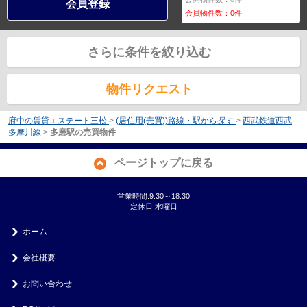
会員登録
会員物件数：
0
件
さらに条件を絞り込む
物件リクエスト
府中の賃貸エステート三松
>
(居住用(売買))路線・駅から探す
>
西武鉄道西武
多摩川線
>
多磨駅の売買物件
ページトップに戻る
営業時間:9:30～18:30
定休日:水曜日
ホーム
会社概要
お問い合わせ