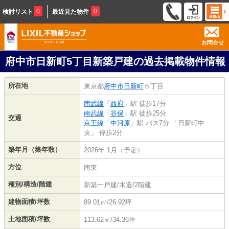
0
0
検討リスト
最近見た物件
お問合せ
府中市日新町5丁目新築戸建の過去掲載物件情報
所在地
東京都
府中市
日新町
５丁目
南武線
「
西府
」駅 徒歩17分
南武線
「
谷保
」駅 徒歩25分
交通
京王線
「
中河原
」駅 バス7分 「日新町中
央」 停歩2分
築年月（築年数）
2026年 1月（予定）
方位
南東
種別/構造/階建
新築一戸建/木造/2階建
建物面積/坪数
89.01㎡/26.92坪
土地面積/坪数
113.62㎡/34.36坪