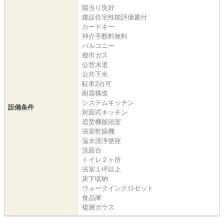
陽当り良好
建設住宅性能評価書付
カードキー
仲介手数料無料
バルコニー
都市ガス
公営水道
公共下水
駐車2台可
耐震構造
システムキッチン
設備条件
対面式キッチン
追焚機能浴室
浴室乾燥機
温水洗浄便座
洗面台
トイレ２ヶ所
浴室１坪以上
床下収納
ウォークインクロゼット
食品庫
複層ガラス