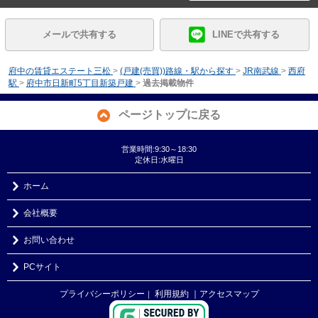
メールで共有する
LINEで共有する
府中の賃貸エステート三松
>
(戸建(売買))路線・駅から探す
>
JR南武線
>
西府
駅
>
府中市日新町5丁目新築戸建
>
過去掲載物件
ページトップに戻る
営業時間:9:30～18:30
定休日:水曜日
ホーム
会社概要
お問い合わせ
PCサイト
プライバシーポリシー
利用規約
｜アクセスマップ
｜