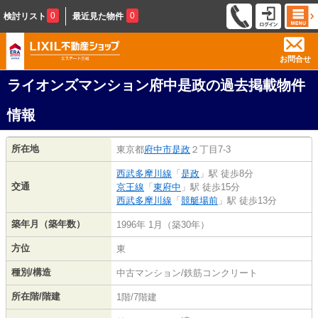
0
0
検討リスト
最近見た物件
お問合せ
ライオンズマンション府中是政の過去掲載物件
情報
所在地
東京都
府中市
是政
２丁目7-3
西武多摩川線
「
是政
」駅 徒歩8分
交通
京王線
「
東府中
」駅 徒歩15分
西武多摩川線
「
競艇場前
」駅 徒歩13分
築年月（築年数）
1996年 1月（築30年）
方位
東
種別/構造
中古マンション/鉄筋コンクリート
所在階/階建
1階/7階建