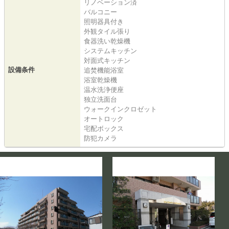
リノベーション済
バルコニー
照明器具付き
外観タイル張り
食器洗い乾燥機
システムキッチン
対面式キッチン
設備条件
追焚機能浴室
浴室乾燥機
温水洗浄便座
独立洗面台
ウォークインクロゼット
オートロック
宅配ボックス
防犯カメラ