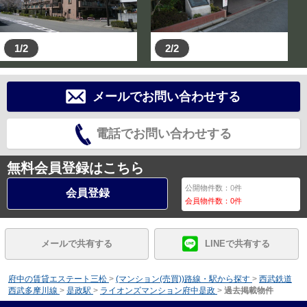
1/2
2/2
メールでお問い合わせする
電話でお問い合わせする
無料会員登録はこちら
公開物件数：
0
件
会員登録
会員物件数：
0
件
メールで共有する
LINEで共有する
府中の賃貸エステート三松
>
(マンション(売買))路線・駅から探す
>
西武鉄道
西武多摩川線
>
是政駅
>
ライオンズマンション府中是政
>
過去掲載物件