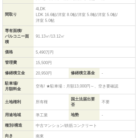
4LDK
間取り
LDK 16.6帖
/
洋室 8.0帖
/
洋室 5.8帖
/
洋室 5.0帖
/
洋室 5.0帖
専有面積/
バルコニー面
91.13㎡/13.12㎡
積
価格
5,490万円
管理費
15,500円
修繕積立金
修繕積立基金
20,950円
-
駐車場/
空有/ ★駐車場：月額13,000円～、空き要確認
月額料金
国土法届出要
土地権利
所有権
不要
否
用途地域
地勢
準工業
-
種別/構造
中古マンション/鉄筋コンクリート
向き
南東