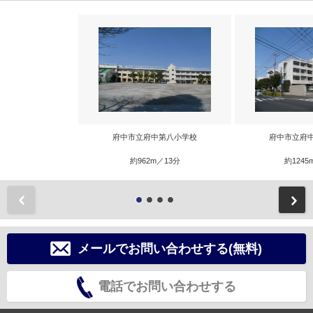
府中市立府中第八小学校
府中市立府
約962m／13分
約1245
前
メールでお問い合わせする(無料)
電話でお問い合わせする