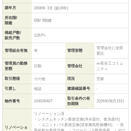
築年月
2008年 3月 (築18年)
所在階/
6階/ 8階建
階建
棟総戸数/
128戸/-
販売戸数
管理会社に全部
管理組合有無
有
管理形態
委託
管理員の勤務
㈱長谷工コミュ
日勤
管理会社
形態
ニティ
取引態様
現況
その他
空家
引渡し
建築確認番号
相談
-
取引条件の有
物件番号
104508407
2026年08月15日
効期限
リノベーション済
・システムキッチン新規交換(浄水器付、食洗器付)
・ユニットバス新規交換(浴室換気乾燥機付) ・洗
リノベーショ
面化粧台新規交換 ・フローリング新規張替 ・ダウ