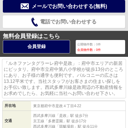
メールでお問い合わせする(無料)
電話でお問い合わせする
無料会員登録はこちら
公開物件数：
0
件
会員登録
会員物件数：
0
件
「ルネファンタグラーレ府中是政」：府中市エリアの新居
にピッタリ。府中市立府中第八小学校が徒歩13分のところ
にあり、お子様の通学も便利です。バルコニーの広さは
13.12平米です。当社スタッフがお客さまの住まい探しを
お手伝い致します。西武多摩川線是政周辺の不動産情報を
お求めでしたら、お気軽に当社へお問い合わせ下さい。
所在地
東京都
府中市
是政
４丁目4-22
西武多摩川線
「
是政
」駅 徒歩7分
交通
京王線
「
多磨霊園
」駅 徒歩17分
西武多摩川線
「
競艇場前
」駅 徒歩11分