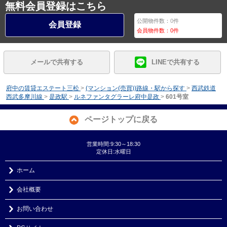
無料会員登録はこちら
公開物件数：
0
件
会員登録
会員物件数：
0
件
メールで共有する
LINEで共有する
府中の賃貸エステート三松
>
(マンション(売買))路線・駅から探す
>
西武鉄道
西武多摩川線
>
是政駅
>
ルネファンタグラーレ府中是政
>
601号室
ページトップに戻る
営業時間:9:30～18:30
定休日:水曜日
ホーム
会社概要
お問い合わせ