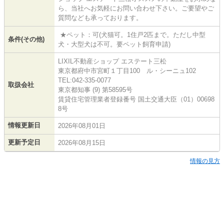
ら、当社へお気軽にお問い合わせ下さい。ご要望やご
質問なども承っております。
★ペット：可(犬猫可。1住戸2匹まで。ただし中型
条件(その他)
犬・大型犬は不可。要ペット飼育申請)
LIXIL不動産ショップ エステート三松
東京都府中市宮町１丁目100 ル・シーニュ102
TEL:042-335-0077
取扱会社
東京都知事 (9) 第58595号
賃貸住宅管理業者登録番号 国土交通大臣（01）00698
8号
情報更新日
2026年08月01日
更新予定日
2026年08月15日
情報の見方