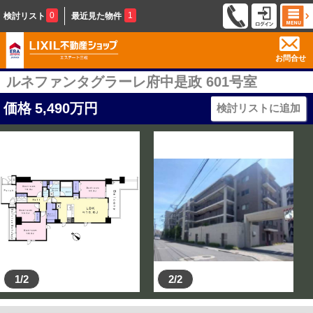
0
1
検討リスト
最近見た物件
お問合せ
ルネファンタグラーレ府中是政 601号室
価格
5,490
万円
検討リストに追加
1/2
2/2