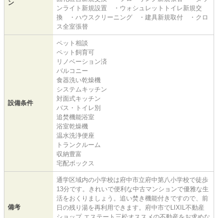
ン
ンライト新規設置 ・ウォシュレットトイレ新規交
換 ・ハウスクリーニング ・建具新規取付 ・クロ
ス全室張替
ペット相談
ペット飼育可
リノベーション済
バルコニー
食器洗い乾燥機
システムキッチン
対面式キッチン
設備条件
バス・トイレ別
追焚機能浴室
浴室乾燥機
温水洗浄便座
トランクルーム
収納豊富
宅配ボックス
通学区域内の小学校は府中市立府中第八小学校で徒歩
13分です。きれいで便利な中古マンションで優雅な生
活をおくりましょう。追い焚き機能付きですので、前
備考
日の残り湯を再利用できます。府中市でLIXIL不動産
ショップ エステート三松オススメの不動産をお求めな