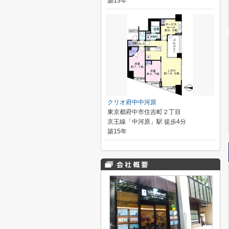
築13年
クリオ府中中河原
東京都府中市住吉町２丁目
京王線「中河原」駅 徒歩4分
築15年