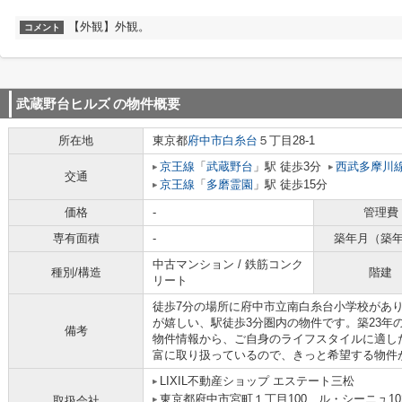
【外観】外観。
コメント
武蔵野台ヒルズ
の物件概要
所在地
東京都
府中市
白糸台
５丁目28-1
京王線
「
武蔵野台
」駅 徒歩3分
西武多摩川
交通
京王線
「
多磨霊園
」駅 徒歩15分
価格
-
管理費
専有面積
-
築年月（築
中古マンション / 鉄筋コンク
種別/構造
階建
リート
徒歩7分の場所に府中市立南白糸台小学校があ
が嬉しい、駅徒歩3分圏内の物件です。築23年
備考
物件情報から、ご自身のライフスタイルに適し
富に取り扱っているので、きっと希望する物件
LIXIL不動産ショップ エステート三松
東京都府中市宮町１丁目100 ル・シーニュ10
取扱会社