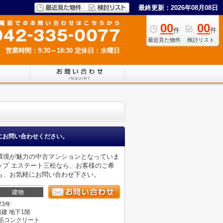
最終更新：2026年08月08日
00
00
件
件
最近見た物件
検討リスト
営業時間：9:30～18:30
定休日：水曜日
にお問い合わせください。
環境が魅力の中古マンションとなっていま
ップ エステート三松なら、お客様のご希
ら、お気軽にお問い合わせ下さい。
建物
23年
階建 地下1階
筋コンクリート