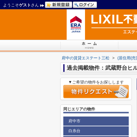
ようこそ
ゲスト
さん
府中の賃貸エステート三松
>
(居住用(
過去掲載物件：武蔵野台ヒ
▼ご希望の物件をお探しします
同じエリアの物件
府中市
白糸台