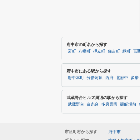
府中市の町名から探す
宮町
八幡町
押立町
住吉町
緑町
宮
府中市にある駅から探す
府中本町
分倍河原
西府
北府中
多磨
武蔵野台ヒルズ周辺の駅から探す
武蔵野台
白糸台
多磨霊園
競艇場前
市区町村から探す
府中市