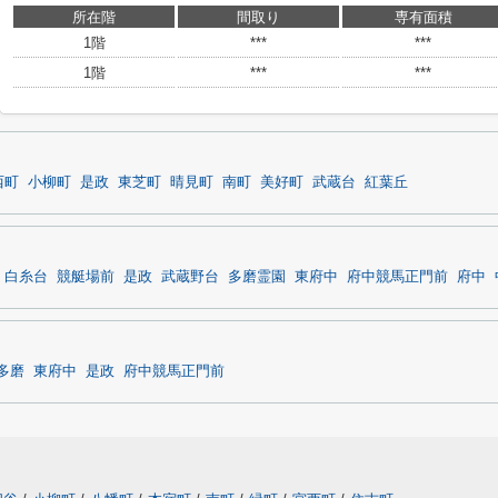
所在階
間取り
専有面積
1階
***
***
1階
***
***
西町
小柳町
是政
東芝町
晴見町
南町
美好町
武蔵台
紅葉丘
白糸台
競艇場前
是政
武蔵野台
多磨霊園
東府中
府中競馬正門前
府中
多磨
東府中
是政
府中競馬正門前