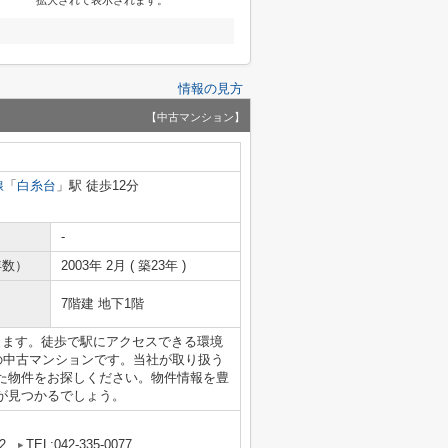
拡大されて表示されます。
情報の見方
【中古マンション】
線
「
白糸台
」駅 徒歩12分
-
年数）
2003年 2月 ( 築23年 )
7階建 地下1階
ります。徒歩で駅にアクセスできる環境
の中古マンションです。当社が取り扱う
た物件をお探しください。物件情報を豊
が見つかるでしょう。
2
TEL:042-335-0077