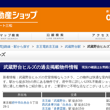
売買))路線・駅から探す
>
京王電鉄京王線
>
武蔵野台駅
>
武蔵野台ヒルズ
ルズ
武蔵野台ヒルズ
の過去掲載物件情報
現況の確認はお気軽
新着情報：武蔵野台ヒルズの空室情報ならコチラ。この物件は快適な室内
す。駅から徒歩3分の所にある物件です。府中市に詳しいLIXIL不動産ショ
望に適した物件をご紹介致します。ご要望やご不明な点などございました
所在地
交通
京王線
「
武蔵野台
」駅 徒歩3分
築
東京都
府中市
白糸台
５丁目
西武多摩川線
「
白糸台
」駅 徒歩12分
7
28-1
京王線
「
多磨霊園
」駅 徒歩15分
鉄