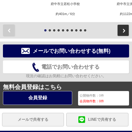
府中市立若松小学校
府中市立
約401m／6分
約1122
前
メールでお問い合わせする(無料)
電話でお問い合わせする
現況の確認はお気軽にお問い合わせください。
無料会員登録はこちら
公開物件数：
0
件
会員登録
会員物件数：
0
件
メールで共有する
LINEで共有する