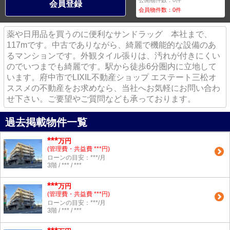
公開物件数：
0
件
会員登録
会員物件数：
0
件
薬や日用品を買うのに便利なサンドラッグ 本社まで、
117mです。中古でありながら、綺麗で機能的な設備のあ
るマンションです。外観タイル張りは、汚れが付きにくい
のでいつまでも綺麗です。駅から徒歩6分圏内に立地して
います。府中市でLIXIL不動産ショップ エステート三松オ
ススメの不動産をお求めなら、当社へお気軽にお問い合わ
せ下さい。ご要望やご質問なども承っております。
過去掲載物件一覧
***
万円
(管理費・共益費 ***円)
ローンの目安：***/月
3階 / *** / ***
***
万円
(管理費・共益費 ***円)
ローンの目安：***/月
3階 / *** / ***