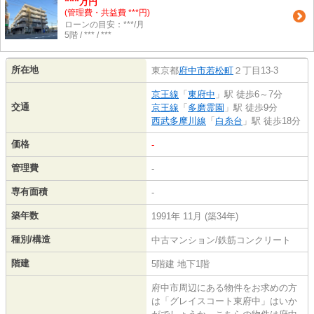
***
万円
(管理費・共益費 ***円)
ローンの目安：***/月
5階 / *** / ***
所在地
東京都
府中市
若松町
２丁目13-3
京王線
「
東府中
」駅 徒歩6～7分
交通
京王線
「
多磨霊園
」駅 徒歩9分
西武多摩川線
「
白糸台
」駅 徒歩18分
価格
-
管理費
-
専有面積
-
築年数
1991年 11月 (築34年)
種別/構造
中古マンション/鉄筋コンクリート
階建
5階建 地下1階
府中市周辺にある物件をお求めの方
は「グレイスコート東府中」はいか