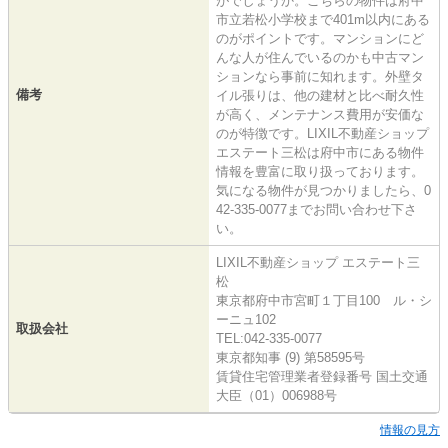
がでしょうか。こちらの物件は府中
市立若松小学校まで401m以内にある
のがポイントです。マンションにど
んな人が住んでいるのかも中古マン
ションなら事前に知れます。外壁タ
備考
イル張りは、他の建材と比べ耐久性
が高く、メンテナンス費用が安価な
のが特徴です。LIXIL不動産ショップ
エステート三松は府中市にある物件
情報を豊富に取り扱っております。
気になる物件が見つかりましたら、0
42-335-0077までお問い合わせ下さ
い。
LIXIL不動産ショップ エステート三
松
東京都府中市宮町１丁目100 ル・シ
ーニュ102
取扱会社
TEL:042-335-0077
東京都知事 (9) 第58595号
賃貸住宅管理業者登録番号 国土交通
大臣（01）006988号
情報の見方