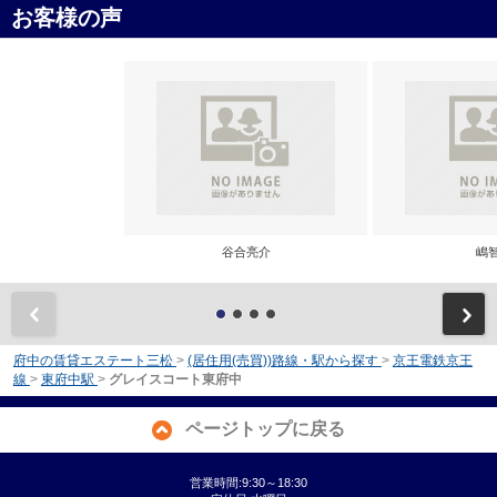
お客様の声
谷合亮介
嶋
前
府中の賃貸エステート三松
>
(居住用(売買))路線・駅から探す
>
京王電鉄京王
線
>
東府中駅
>
グレイスコート東府中
ページトップに戻る
営業時間:9:30～18:30