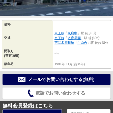
価格
-
京王線
「
東府中
」駅 徒歩6分
交通
京王線
「
多磨霊園
」駅 徒歩9分
西武多摩川線
「
白糸台
」駅 徒歩18分
間取り
-(-)
(専有面積)
築年月
1991年 11月(築34年)
メールでお問い合わせする(無料)
電話でお問い合わせする
無料会員登録はこちら