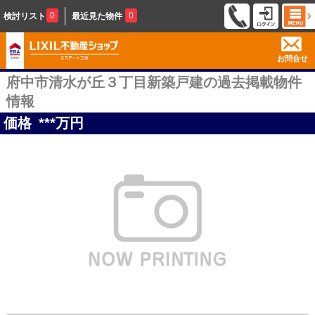
0
0
検討リスト
最近見た物件
お問合せ
府中市清水が丘３丁目新築戸建の過去掲載物件
情報
価格
***
万円