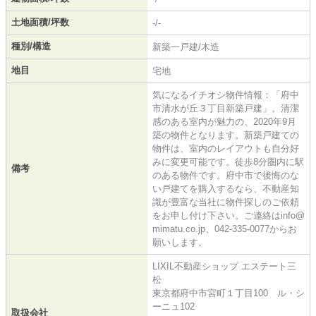
土地面積/坪数
-/-
種別/構造
新築一戸建/木造
地目
宅地
気になるイチオシ物件情報：「府中
市清水が丘３丁目新築戸建」。清潔
感のある室内が魅力の、2020年9月
築の物件となります。新築戸建ての
物件は、室内のレイアウトも自分好
みに変更可能です。徒歩8分圏内に駅
備考
のある物件です。府中市で後悔のな
い戸建てを購入するなら、不動産知
識が豊富な当社に物件探しのご依頼
をお申し付け下さい。ご連絡はinfo@
mimatu.co.jp、042-335-0077からお
願いします。
LIXIL不動産ショップ エステート三
松
東京都府中市宮町１丁目100 ル・シ
ーニュ102
取扱会社