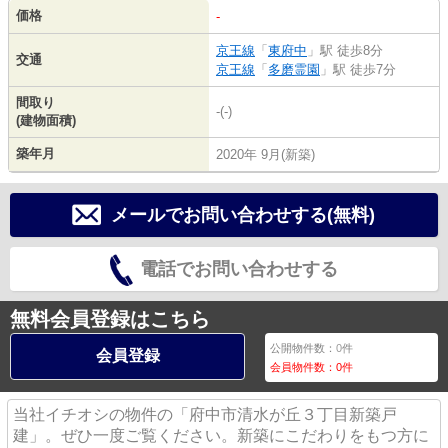
価格
-
京王線
「
東府中
」駅 徒歩8分
交通
京王線
「
多磨霊園
」駅 徒歩7分
間取り
-(-)
(建物面積)
築年月
2020年 9月(新築)
メールでお問い合わせする(無料)
電話でお問い合わせする
無料会員登録はこちら
公開物件数：
0
件
会員登録
会員物件数：
0
件
当社イチオシの物件の「府中市清水が丘３丁目新築戸
建」。ぜひ一度ご覧ください。新築にこだわりをもつ方に