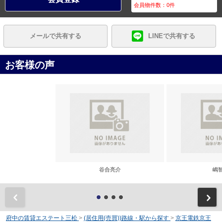
会員物件数：
0
件
メールで共有する
LINEで共有する
お客様の声
谷合亮介
嶋
前
府中の賃貸エステート三松
>
(居住用(売買))路線・駅から探す
>
京王電鉄京王