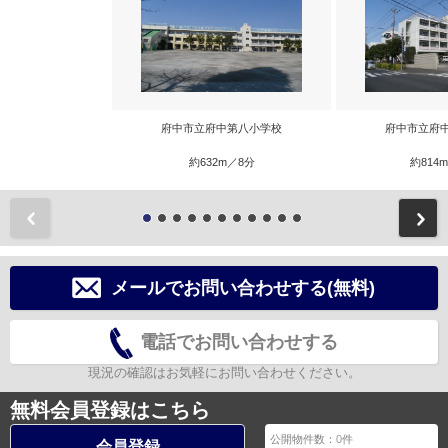
府中市立府中第八小学校
府中市立府
約632m／8分
約814
前
メールでお問い合わせする(無料)
電話でお問い合わせする
現況の確認はお気軽にお問い合わせください。
無料会員登録はこちら
公開物件数：
0
件
会員登録