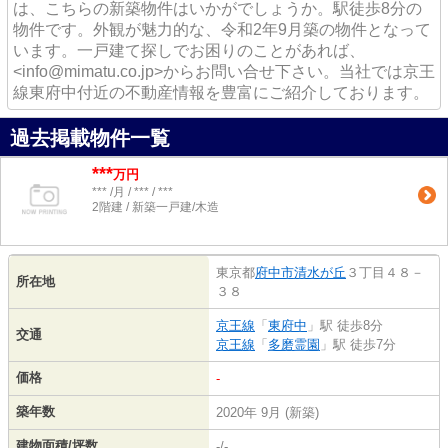
は、こちらの新築物件はいかがでしょうか。駅徒歩8分の
物件です。外観が魅力的な、令和2年9月築の物件となって
います。一戸建て探しでお困りのことがあれば、
<info@mimatu.co.jp>からお問い合せ下さい。当社では京王
線東府中付近の不動産情報を豊富にご紹介しております。
過去掲載物件一覧
***
万円
*** /月 / *** / ***
2階建 / 新築一戸建/木造
東京都
府中市
清水が丘
３丁目４８－
所在地
３８
京王線
「
東府中
」駅 徒歩8分
交通
京王線
「
多磨霊園
」駅 徒歩7分
価格
-
築年数
2020年 9月 (新築)
建物面積/坪数
-/-