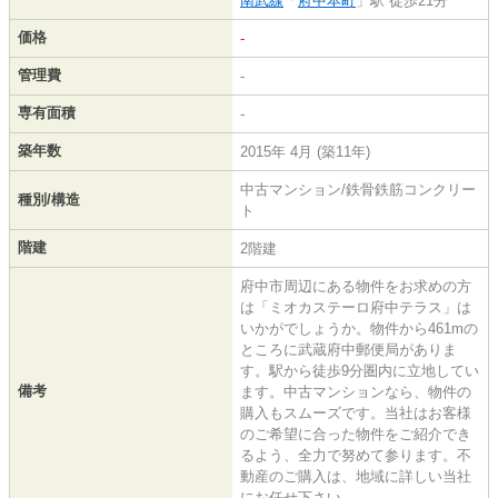
南武線
「
府中本町
」駅 徒歩21分
価格
-
管理費
-
専有面積
-
築年数
2015年 4月 (築11年)
中古マンション/鉄骨鉄筋コンクリー
種別/構造
ト
階建
2階建
府中市周辺にある物件をお求めの方
は「ミオカステーロ府中テラス」は
いかがでしょうか。物件から461mの
ところに武蔵府中郵便局がありま
す。駅から徒歩9分圏内に立地してい
備考
ます。中古マンションなら、物件の
購入もスムーズです。当社はお客様
のご希望に合った物件をご紹介でき
るよう、全力で努めて参ります。不
動産のご購入は、地域に詳しい当社
にお任せ下さい。