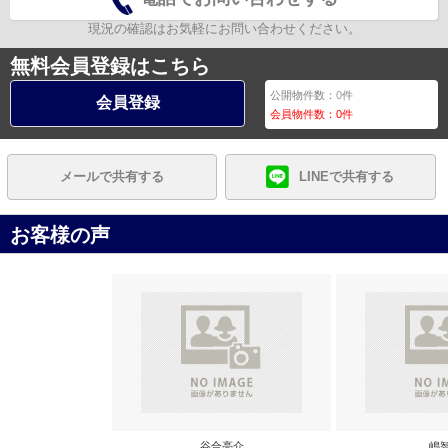
現況の確認はお気軽にお問い合わせください。
無料会員登録はこちら
公開物件数：
0
件
会員登録
会員物件数：
0
件
メールで共有する
LINEで共有する
お客様の声
谷合亮介
嶋