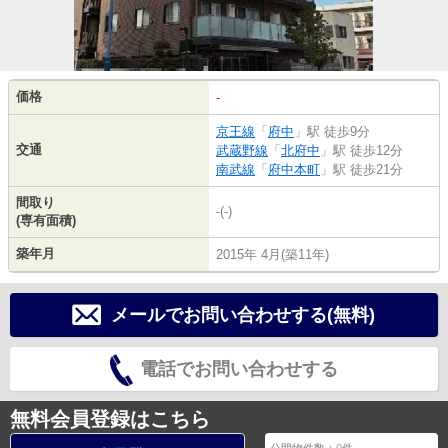
価格
-
京王線
「
府中
」駅 徒歩9分
交通
武蔵野線
「
北府中
」駅 徒歩12分
南武線
「
府中本町
」駅 徒歩21分
間取り
-(-)
(専有面積)
築年月
2015年 4月(築11年)
メールでお問い合わせする(無料)
電話でお問い合わせする
無料会員登録はこちら