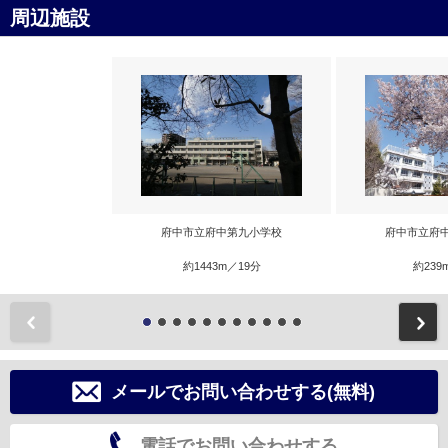
周辺施設
府中市立府中第九小学校
府中市立府
約1443m／19分
約239
前
メールでお問い合わせする(無料)
電話でお問い合わせする