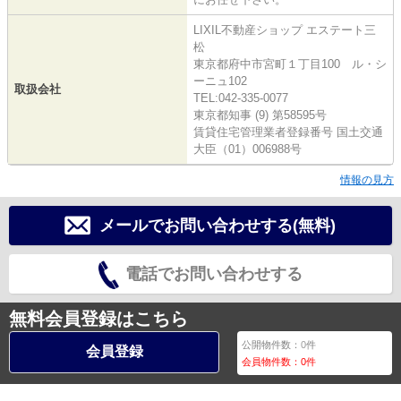
LIXIL不動産ショップ エステート三
松
東京都府中市宮町１丁目100 ル・シ
ーニュ102
取扱会社
TEL:042-335-0077
東京都知事 (9) 第58595号
賃貸住宅管理業者登録番号 国土交通
大臣（01）006988号
情報の見方
メールでお問い合わせする(無料)
電話でお問い合わせする
無料会員登録はこちら
公開物件数：
0
件
会員登録
会員物件数：
0
件