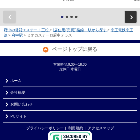
前
府中の賃貸エステート三松
>
(居住用(売買))路線・駅から探す
>
京王電鉄京王
線
>
府中駅
>
ミオカステーロ府中テラス
ページトップに戻る
営業時間:9:30～18:30
定休日:水曜日
ホーム
会社概要
お問い合わせ
PCサイト
プライバシーポリシー
利用規約
｜アクセスマップ
｜