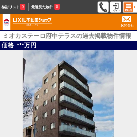
0
0
検討リスト
最近見た物件
お問合せ
ミオカステーロ府中テラスの過去掲載物件情報
価格
***
万円