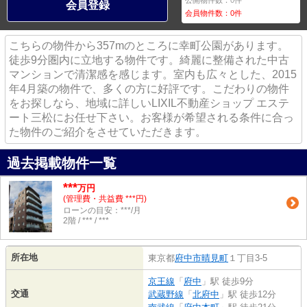
公開物件数：
0
件
会員登録
会員物件数：
0
件
こちらの物件から357mのところに幸町公園があります。
徒歩9分圏内に立地する物件です。綺麗に整備された中古
マンションで清潔感を感じます。室内も広々とした、2015
年4月築の物件で、多くの方に好評です。こだわりの物件
をお探しなら、地域に詳しいLIXIL不動産ショップ エステ
ート三松にお任せ下さい。お客様が希望される条件に合っ
た物件のご紹介をさせていただきます。
過去掲載物件一覧
***
万円
(管理費・共益費 ***円)
ローンの目安：***/月
2階 / *** / ***
所在地
東京都
府中市
晴見町
１丁目3-5
京王線
「
府中
」駅 徒歩9分
交通
武蔵野線
「
北府中
」駅 徒歩12分