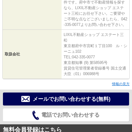
件です。府中市で不動産情報を探す
なら、LIXIL不動産ショップ エステ
ート三松にお任せ下さい。ご要望や
ご不明な点などございましたら、042
-335-0077よりお問い合わせ下さい。
LIXIL不動産ショップ エステート三
松
東京都府中市宮町１丁目100 ル・シ
ーニュ102
取扱会社
TEL:042-335-0077
東京都知事 (9) 第58595号
賃貸住宅管理業者登録番号 国土交通
大臣（01）006988号
情報の見方
メールでお問い合わせする(無料)
電話でお問い合わせする
無料会員登録はこちら