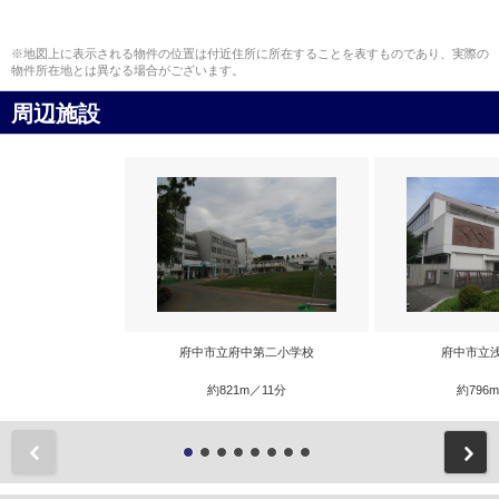
※地図上に表示される物件の位置は付近住所に所在することを表すものであり、実際の
物件所在地とは異なる場合がございます。
周辺施設
府中市立府中第二小学校
府中市立
約821m／11分
約796
前