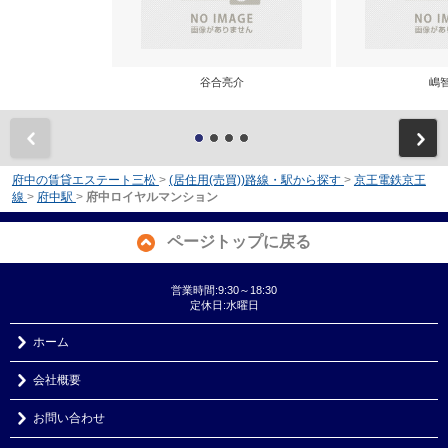
谷合亮介
嶋
前
府中の賃貸エステート三松
>
(居住用(売買))路線・駅から探す
>
京王電鉄京王
線
>
府中駅
>
府中ロイヤルマンション
ページトップに戻る
営業時間:9:30～18:30
定休日:水曜日
ホーム
会社概要
お問い合わせ