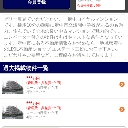
公開物件数：
0
件
会員登録
会員物件数：
0
件
ぜひ一度見ていただきたい、「府中ロイヤルマンション」
です。徒歩10分の距離に府中市立浅間中学校があるのも魅
力。住んでいて心地の良い中古マンションで魅力的です。
エレベーター付きの物件はもはやマストな条件となってい
ます。府中市にある不動産情報をお求めなら、地域密着型
のLIXIL不動産ショップ エステート三松にお任せ下さい。
こだわりやご要望など、ご連絡をお待ちしております。
過去掲載物件一覧
***
万円
(管理費・共益費 ***円)
ローンの目安：***/月
3階 / *** / ***
***
万円
(管理費・共益費 ***円)
ローンの目安：***/月
4階 / *** / ***