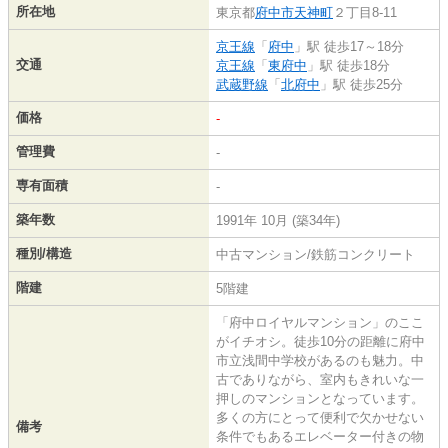
所在地
東京都
府中市
天神町
２丁目8-11
京王線
「
府中
」駅 徒歩17～18分
交通
京王線
「
東府中
」駅 徒歩18分
武蔵野線
「
北府中
」駅 徒歩25分
価格
-
管理費
-
専有面積
-
築年数
1991年 10月 (築34年)
種別/構造
中古マンション/鉄筋コンクリート
階建
5階建
「府中ロイヤルマンション」のここ
がイチオシ。徒歩10分の距離に府中
市立浅間中学校があるのも魅力。中
古でありながら、室内もきれいな一
押しのマンションとなっています。
多くの方にとって便利で欠かせない
備考
条件でもあるエレベーター付きの物