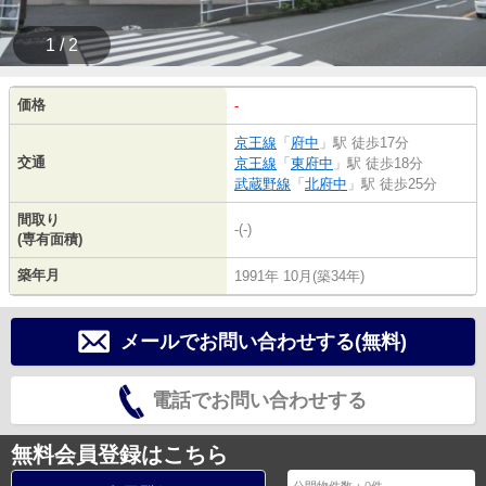
1 / 2
価格
-
京王線
「
府中
」駅 徒歩17分
交通
京王線
「
東府中
」駅 徒歩18分
武蔵野線
「
北府中
」駅 徒歩25分
間取り
-(-)
(専有面積)
築年月
1991年 10月(築34年)
メールでお問い合わせする(無料)
電話でお問い合わせする
無料会員登録はこちら