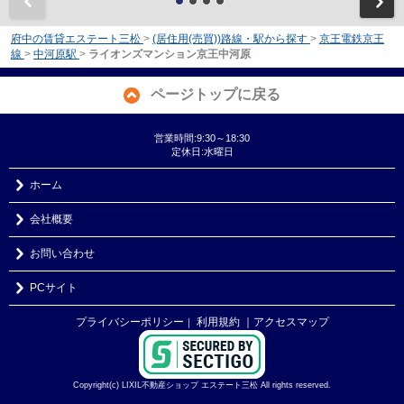
前
府中の賃貸エステート三松
>
(居住用(売買))路線・駅から探す
>
京王電鉄京王
線
>
中河原駅
>
ライオンズマンション京王中河原
ページトップに戻る
営業時間:9:30～18:30
定休日:水曜日
ホーム
会社概要
お問い合わせ
PCサイト
プライバシーポリシー
利用規約
｜アクセスマップ
｜
Copyright(c) LIXIL不動産ショップ エステート三松 All rights reserved.