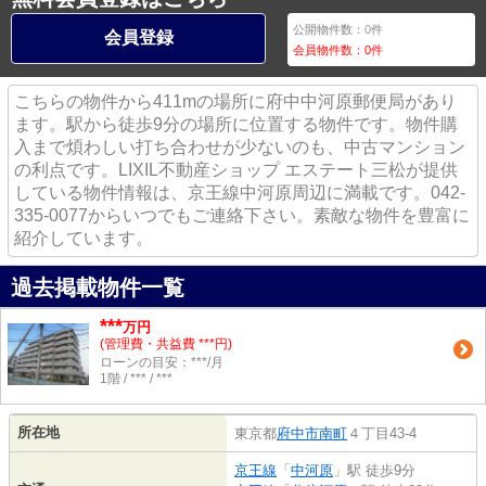
公開物件数：
0
件
会員登録
会員物件数：
0
件
こちらの物件から411mの場所に府中中河原郵便局があり
ます。駅から徒歩9分の場所に位置する物件です。物件購
入まで煩わしい打ち合わせが少ないのも、中古マンション
の利点です。LIXIL不動産ショップ エステート三松が提供
している物件情報は、京王線中河原周辺に満載です。042-
335-0077からいつでもご連絡下さい。素敵な物件を豊富に
紹介しています。
過去掲載物件一覧
***
万円
(管理費・共益費 ***円)
ローンの目安：***/月
1階 / *** / ***
所在地
東京都
府中市
南町
４丁目43-4
京王線
「
中河原
」駅 徒歩9分