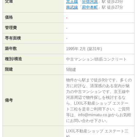
交通
京王線
「
分倍河原
」駅 徒歩23分
南武線
「
府中本町
」駅 徒歩27分
価格
-
管理費
-
専有面積
-
築年数
1995年 2月 (築31年)
種別/構造
中古マンション/鉄筋コンクリート
階建
5階建
物件から駅まで徒歩9分です。多くの
方に好評な、清潔感のある室内が魅
力の中古マンションです。京王線中
河原周辺で物件探しを検討するな
備考
ら、LIXIL不動産ショップ エステー
ト三松を是非ご利用下さい。ご質問
等は、info@mimatu.co.jpからお気軽
にお問い合わせ下さい。
LIXIL不動産ショップ エステート三
松