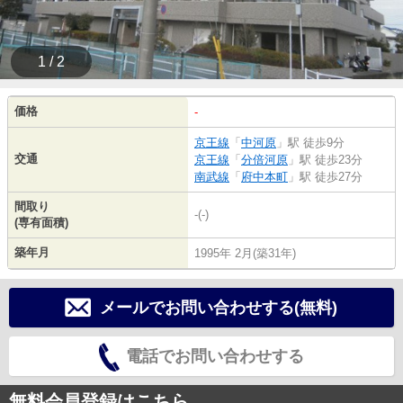
1 / 2
価格
-
京王線
「
中河原
」駅 徒歩9分
交通
京王線
「
分倍河原
」駅 徒歩23分
南武線
「
府中本町
」駅 徒歩27分
間取り
-(-)
(専有面積)
築年月
1995年 2月(築31年)
メールでお問い合わせする(無料)
電話でお問い合わせする
無料会員登録はこちら