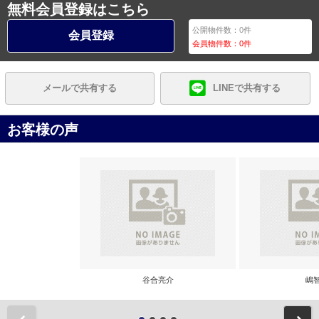
無料会員登録はこちら
公開物件数：
0
件
会員登録
会員物件数：
0
件
メールで共有する
LINEで共有する
お客様の声
谷合亮介
嶋