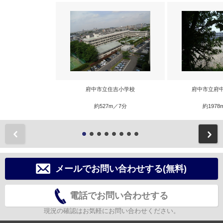
府中市立住吉小学校
府中市立府
約527m／7分
約1978
前
メールでお問い合わせする(無料)
電話でお問い合わせする
現況の確認はお気軽にお問い合わせください。