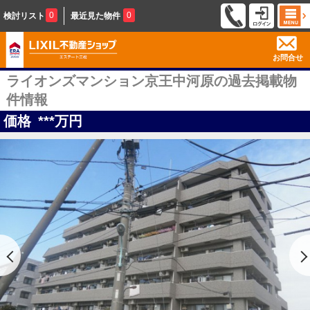
0
0
検討リスト
最近見た物件
お問合せ
ライオンズマンション京王中河原の過去掲載物
件情報
価格
***
万円