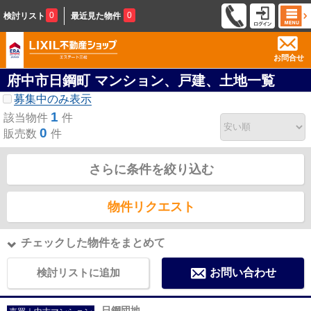
0
0
検討リスト
最近見た物件
お問合せ
府中市日鋼町 マンション、戸建、土地一覧
募集中のみ表示
1
該当物件
件
0
販売数
件
さらに条件を絞り込む
物件リクエスト
チェックした物件をまとめて
検討リストに追加
お問い合わせ
日鋼団地