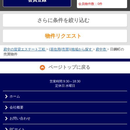
会員物件数：
0
件
さらに条件を絞り込む
物件リクエスト
府中の賃貸エステート三松
>
(居住用(売買))地域から探す
>
府中市
>
日鋼町の
売買物件
ページトップに戻る
営業時間:9:30～18:30
定休日:水曜日
ホーム
会社概要
お問い合わせ
PCサイト