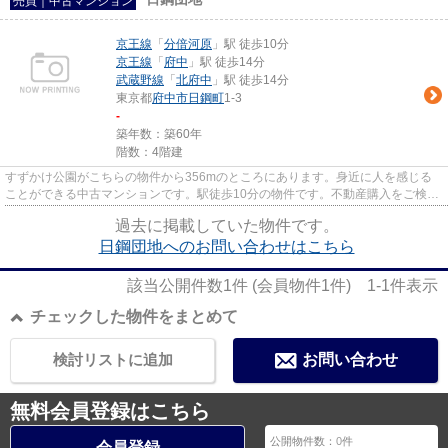
売買｜中古マンション
京王線
「
分倍河原
」駅 徒歩10分
京王線
「
府中
」駅 徒歩14分
武蔵野線
「
北府中
」駅 徒歩14分
東京都
府中市
日鋼町
1-3
-
築年数：築60年
階数：4階建
すずかけ公園がこちらの物件から356mのところにあります。身近に人を感じる
ことができる中古マンションです。駅徒歩10分の物件です。不動産購入をご検討
している方は、多種多様な不動...
過去に掲載していた物件です。
日鋼団地へのお問い合わせはこちら
該当公開件数
1
件 (会員物件
1
件)
1-1
件表示
チェックした物件をまとめて
検討リストに追加
お問い合わせ
無料会員登録はこちら
公開物件数：
0
件
会員登録