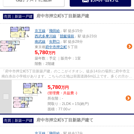
府中市押立町5丁目新築戸建
売買｜新築一戸建
京王線
「
飛田給
」駅 徒歩15分
西武多摩川線
「
競艇場前
」駅 徒歩23分
南武線
「
矢野口
」駅 徒歩28分
東京都
府中市
押立町
５丁目
5,780
万円
築年数：予定 ｜販売中：
1室
階数：2階建
「府中市押立町5丁目新築戸建」のここがイチオシ。徒歩14分の場所に府中市立
南白糸台小学校があります。こちらの土地は前面道路6m以上です。多くの方から
こだわり条件でいただく新築戸...
5,780
万
円
(管理費・共益費 -)
所在階：-
間取り：2LDK＋1S(納戸)
面積：77.00㎡
府中市押立町5丁目新築戸建て
売買｜新築一戸建
京王線
「
飛田給
」駅 徒歩17分