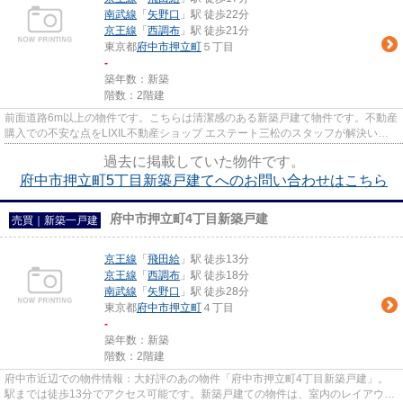
南武線
「
矢野口
」駅 徒歩22分
京王線
「
西調布
」駅 徒歩21分
東京都
府中市
押立町
５丁目
-
築年数：新築
階数：2階建
前面道路6m以上の物件です。こちらは清潔感のある新築戸建て物件です。不動産
購入での不安な点をLIXIL不動産ショップ エステート三松のスタッフが解決いた
しますので、まずはお気軽に0...
過去に掲載していた物件です。
府中市押立町5丁目新築戸建てへのお問い合わせはこちら
府中市押立町4丁目新築戸建
売買｜新築一戸建
京王線
「
飛田給
」駅 徒歩13分
京王線
「
西調布
」駅 徒歩18分
南武線
「
矢野口
」駅 徒歩28分
東京都
府中市
押立町
４丁目
-
築年数：新築
階数：2階建
府中市近辺での物件情報：大好評のあの物件「府中市押立町4丁目新築戸建」。
駅までは徒歩13分でアクセス可能です。新築戸建ての物件は、室内のレイアウト