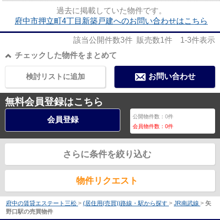
も自分好みに変更可能です。南...
過去に掲載していた物件です。
府中市押立町4丁目新築戸建へのお問い合わせはこちら
該当公開件数
3
件 販売数
1
件
1-3
件表示
チェックした物件をまとめて
検討リストに追加
お問い合わせ
無料会員登録はこちら
公開物件数：
0
件
会員登録
会員物件数：
0
件
さらに条件を絞り込む
物件リクエスト
府中の賃貸エステート三松
>
(居住用(売買))路線・駅から探す
>
JR南武線
>
矢
野口駅の売買物件