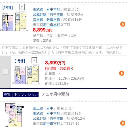
南武線
「
府中本町
」駅 徒歩3分
武蔵野線
「
府中本町
」駅 徒歩3分
京王線
「
分倍河原
」駅 徒歩13分
東京都
府中市
本町
２丁目
8,899
万円
築年数：予定 ｜販売中：
1室
階数：2階建
府中市周辺にある物件をお求めの方は「府中市本町2丁目新築戸建」はいかがで
しょうか。物件から223mのところに府中本町二郵便局があります。内外装共に
綺麗な新築戸建ての物件はいかが...
8,899
万
円
(管理費・共益費 -)
所在階：-
間取り：1LDK＋2S(納戸)
面積：113.18㎡
デュオ府中駅前
売買｜中古マンション
京王線
「
府中
」駅 徒歩3分
南武線
「
府中本町
」駅 徒歩12分
武蔵野線
「
府中本町
」駅 徒歩12分
東京都
府中市
宮町
１丁目17-19