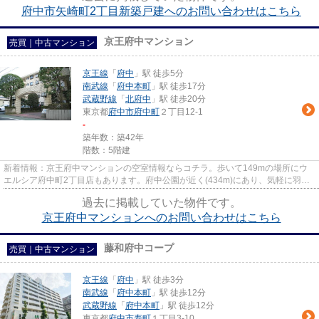
府中市矢崎町2丁目新築戸建へのお問い合わせはこちら
京王府中マンション
売買｜中古マンション
京王線
「
府中
」駅 徒歩5分
南武線
「
府中本町
」駅 徒歩17分
武蔵野線
「
北府中
」駅 徒歩20分
東京都
府中市
府中町
２丁目12-1
-
築年数：築42年
階数：5階建
新着情報：京王府中マンションの空室情報ならコチラ。歩いて149mの場所にウ
エルシア府中町2丁目店もあります。府中公園が近く(434m)にあり、気軽に羽を
伸ばしたい方にオススメの物件で...
過去に掲載していた物件です。
京王府中マンションへのお問い合わせはこちら
藤和府中コープ
売買｜中古マンション
京王線
「
府中
」駅 徒歩3分
南武線
「
府中本町
」駅 徒歩12分
武蔵野線
「
府中本町
」駅 徒歩12分
東京都
府中市
寿町
１丁目3-10