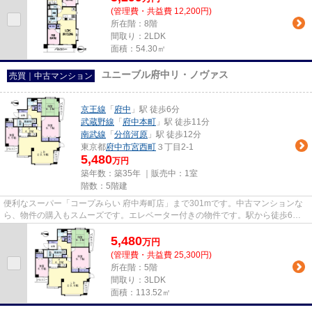
(管理費・共益費 12,200円)
所在階：8階
間取り：2LDK
面積：54.30㎡
ユニーブル府中リ・ノヴァス
売買｜中古マンション
京王線
「
府中
」駅 徒歩6分
武蔵野線
「
府中本町
」駅 徒歩11分
南武線
「
分倍河原
」駅 徒歩12分
東京都
府中市
宮西町
３丁目2-1
5,480
万円
築年数：築35年 ｜販売中：
1室
階数：5階建
便利なスーパー「コープみらい 府中寿町店」まで301mです。中古マンションな
ら、物件の購入もスムーズです。エレベーター付きの物件です。駅から徒歩6分
圏内に立地しています。当社は...
5,480
万
円
(管理費・共益費 25,300円)
所在階：5階
間取り：3LDK
面積：113.52㎡