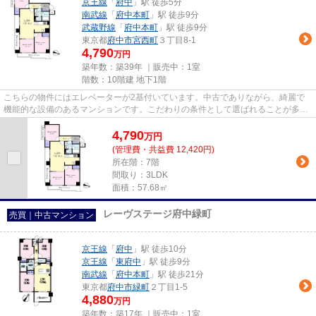
京王線
「
府中
」駅 徒歩5分
南武線
「
府中本町
」駅 徒歩9分
武蔵野線
「
府中本町
」駅 徒歩9分
東京都
府中市
宮西町
３丁目8-1
4,790
万円
築年数：築39年 ｜販売中：
1室
階数：10階建 地下1階
こちらの物件にはエレベーターが2基付いています。中古でありながら、綺麗で
機能的な設備のあるマンションです。こだわりの条件として選ばれることが多
い、駅徒歩5分の駅近物件です。...
4,790
万
円
(管理費・共益費 12,420円)
所在階：7階
間取り：3LDK
面積：57.68㎡
レーヴステージ府中緑町
売買｜中古マンション
京王線
「
府中
」駅 徒歩10分
京王線
「
東府中
」駅 徒歩9分
南武線
「
府中本町
」駅 徒歩21分
東京都
府中市
緑町
２丁目1-5
4,880
万円
築年数：築17年 ｜販売中：
1室