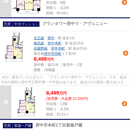
所在階：6階
間取り：3LDK
面積：60.48㎡
グランタワー府中ラ・アヴェニュー
売買｜中古マンション
京王線
「
府中
」駅 徒歩1分
南武線
「
府中本町
」駅 徒歩15分
武蔵野線
「
府中本町
」駅 徒歩15分
東京都
府中市
宮町
１丁目50
8,499
万円
築年数：築21年 ｜販売中：
1室
階数：28階建
ぜひ一度見ていただきたい、「グランタワー府中ラ・アヴェニュー」です。徒歩
6分の場所に府中市立府中第一小学校があります。徒歩1分の場所に駅がありま
す。こちらはタワーマンション...
8,499
万
円
(管理費・共益費 22,200円)
所在階：13階
間取り：2LDK
面積：55.51㎡
府中市本町2丁目新築戸建
売買｜新築一戸建