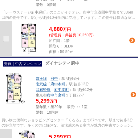
階数：5階建
「レーヴステージ府中緑町」のここがイチオシ。府中市立浅間中学校まで386m
以内の物件です。駅から徒歩10分圏内に立地しています。この物件は快適な室内
環境が魅力の中古マンションと...
4,880
万
円
(管理費・共益費 10,250円)
所在階：1階
間取り：3LDK
面積：59.59㎡
ダイナシティ府中
売買｜中古マンション
京王線
「
府中
」駅 徒歩3分
南武線
「
府中本町
」駅 徒歩12分
武蔵野線
「
府中本町
」駅 徒歩12分
東京都
府中市
宮町
１丁目22-7
5,299
万円
築年数：築29年 ｜販売中：
1室
階数：10階建
買い物に便利なショッピングセンター「くるる」まで87mです。駅まで徒歩3分
の好立地です。多くの方に好評な、清潔感のある室内が魅力の中古マンションで
す。10階建ての建物もお探しし...
5,299
万
円