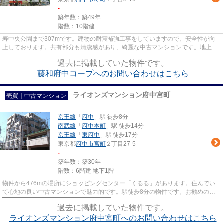
-
築年数：築49年
階数：10階建
寿中央公園まで307mです。建物の耐震補強工事をしていますので、安全性が向
上しております。共有部分も清潔感があり、綺麗な中古マンションです。地上10
階建てなので、開放感もありま...
過去に掲載していた物件です。
藤和府中コープへのお問い合わせはこちら
ライオンズマンション府中宮町
売買｜中古マンション
京王線
「
府中
」駅 徒歩8分
南武線
「
府中本町
」駅 徒歩14分
京王線
「
東府中
」駅 徒歩17分
東京都
府中市
宮町
２丁目27-5
-
築年数：築30年
階数：6階建 地下1階
物件から476mの場所にショッピングセンター「くるる」があります。住んでい
て心地の良い中古マンションで魅力的です。駅徒歩8分の物件です。お勧めの物
件が、京王線府中周辺に幅広くご...
過去に掲載していた物件です。
ライオンズマンション府中宮町へのお問い合わせはこちら