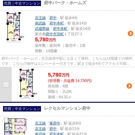
府中パーク・ホームズ
売買｜中古マンション
京王線
「
府中
」駅 徒歩4分
南武線
「
府中本町
」駅 徒歩14分
武蔵野線
「
府中本町
」駅 徒歩14分
東京都
府中市
宮町
１丁目27-1
5,780
万円
築年数：築30年 ｜販売中：
1室
階数：14階建
府中パーク・ホームズ：京王線府中駅にも近くて便利。こちらは14階建ての物件
です。こちらの物件はエレベーター付きです。駅まで徒歩4分でアクセス可能な
物件です。不動産のことでお悩...
5,780
万
円
(管理費・共益費 14,730円)
所在階：4階
間取り：2LDK
面積：64.31㎡
レクセルマンション府中
売買｜中古マンション
京王線
「
東府中
」駅 徒歩9分
京王線
「
府中
」駅 徒歩11分
南武線
「
府中本町
」駅 徒歩21分