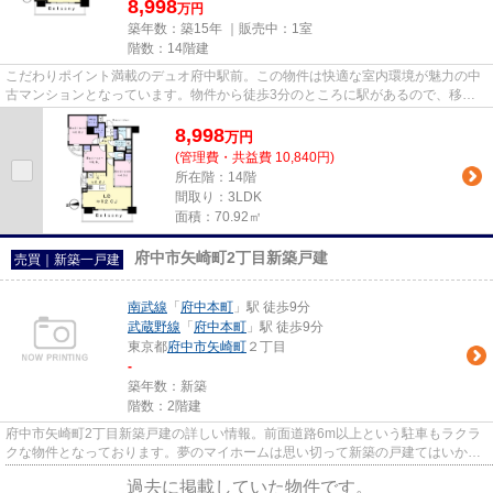
8,998
万円
築年数：築15年 ｜販売中：
1室
階数：14階建
こだわりポイント満載のデュオ府中駅前。この物件は快適な室内環境が魅力の中
古マンションとなっています。物件から徒歩3分のところに駅があるので、移動
時間に余裕を持つことができま...
8,998
万
円
(管理費・共益費 10,840円)
所在階：14階
間取り：3LDK
面積：70.92㎡
府中市矢崎町2丁目新築戸建
売買｜新築一戸建
南武線
「
府中本町
」駅 徒歩9分
武蔵野線
「
府中本町
」駅 徒歩9分
東京都
府中市
矢崎町
２丁目
-
築年数：新築
階数：2階建
府中市矢崎町2丁目新築戸建の詳しい情報。前面道路6m以上という駐車もラクラ
クな物件となっております。夢のマイホームは思い切って新築の戸建てはいかが
でしょうか。徒歩でも駅へのア...
過去に掲載していた物件です。