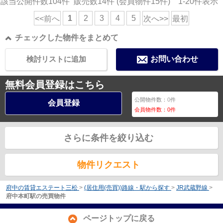
該当公開件数
104
件 販売数
14
件 (会員物件
15
件)
1-20
件表示
1
2
3
4
5
<<前へ
次へ>>
最初
チェックした物件をまとめて
検討リストに追加
お問い合わせ
無料会員登録はこちら
公開物件数：
0
件
会員登録
会員物件数：
0
件
さらに条件を絞り込む
物件リクエスト
府中の賃貸エステート三松
>
(居住用(売買))路線・駅から探す
>
JR武蔵野線
>
府中本町駅の売買物件
ページトップに戻る