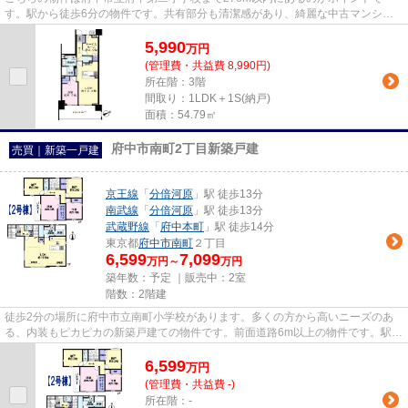
す。駅から徒歩6分の物件です。共有部分も清潔感があり、綺麗な中古マンショ
ンです。不動産を購入するなら、府...
5,990
万
円
(管理費・共益費 8,990円)
所在階：3階
間取り：1LDK＋1S(納戸)
面積：54.79㎡
府中市南町2丁目新築戸建
売買｜新築一戸建
京王線
「
分倍河原
」駅 徒歩13分
南武線
「
分倍河原
」駅 徒歩13分
武蔵野線
「
府中本町
」駅 徒歩14分
東京都
府中市
南町
２丁目
6,599
7,099
万円～
万円
築年数：予定 ｜販売中：
2室
階数：2階建
徒歩2分の場所に府中市立南町小学校があります。多くの方から高いニーズのあ
る、内装もピカピカの新築戸建ての物件です。前面道路6m以上の物件です。駅ま
で歩いて13分ほどの物件です。...
6,599
万
円
(管理費・共益費 -)
所在階：-