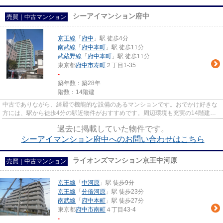
シーアイマンション府中
売買｜中古マンション
京王線
「
府中
」駅 徒歩4分
南武線
「
府中本町
」駅 徒歩11分
武蔵野線
「
府中本町
」駅 徒歩11分
東京都
府中市
寿町
２丁目1-35
-
築年数：築28年
階数：14階建
中古でありながら、綺麗で機能的な設備のあるマンションです。おでかけ好きな
方には、駅から徒歩4分の駅近物件がおすすめです。周辺環境も充実の14階建て
の物件。京王線府中近くの物件...
過去に掲載していた物件です。
シーアイマンション府中へのお問い合わせはこちら
ライオンズマンション京王中河原
売買｜中古マンション
京王線
「
中河原
」駅 徒歩9分
京王線
「
分倍河原
」駅 徒歩23分
南武線
「
府中本町
」駅 徒歩27分
東京都
府中市
南町
４丁目43-4
-