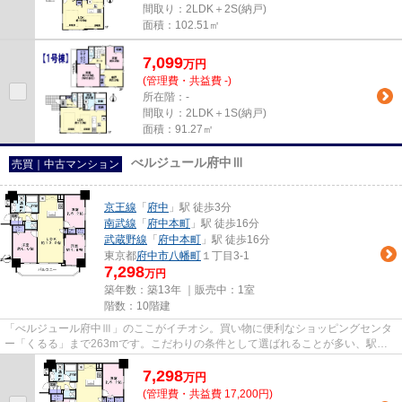
間取り：2LDK＋2S(納戸)
面積：102.51㎡
7,099
万
円
(管理費・共益費 -)
所在階：-
間取り：2LDK＋1S(納戸)
面積：91.27㎡
べルジュール府中Ⅲ
売買｜中古マンション
京王線
「
府中
」駅 徒歩3分
南武線
「
府中本町
」駅 徒歩16分
武蔵野線
「
府中本町
」駅 徒歩16分
東京都
府中市
八幡町
１丁目3-1
7,298
万円
築年数：築13年 ｜販売中：
1室
階数：10階建
「べルジュール府中Ⅲ」のここがイチオシ。買い物に便利なショッピングセンタ
ー「くるる」まで263mです。こだわりの条件として選ばれることが多い、駅徒
歩3分の駅近物件です。こちらは...
7,298
万
円
(管理費・共益費 17,200円)