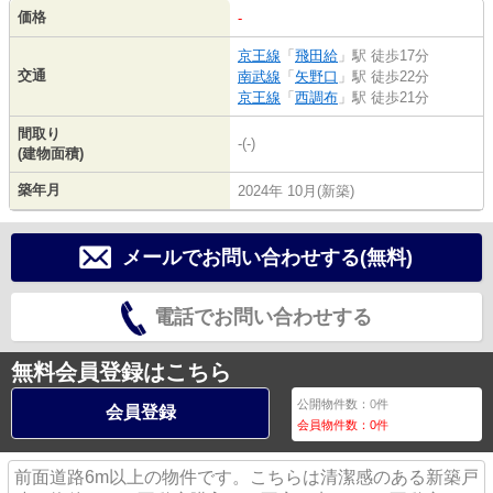
価格
-
京王線
「
飛田給
」駅 徒歩17分
交通
南武線
「
矢野口
」駅 徒歩22分
京王線
「
西調布
」駅 徒歩21分
間取り
-(-)
(建物面積)
築年月
2024年 10月(新築)
メールでお問い合わせする(無料)
電話でお問い合わせする
無料会員登録はこちら
公開物件数：
0
件
会員登録
会員物件数：
0
件
前面道路6m以上の物件です。こちらは清潔感のある新築戸