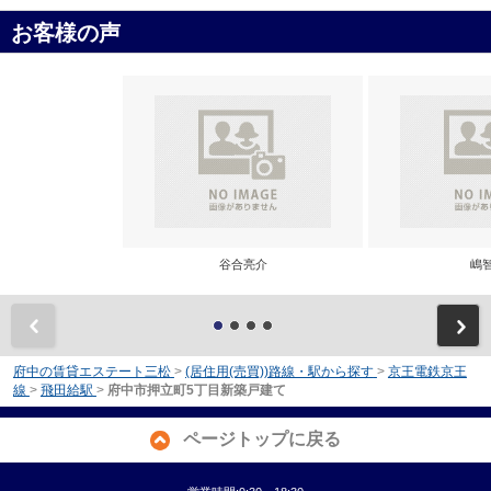
お客様の声
谷合亮介
嶋
前
府中の賃貸エステート三松
>
(居住用(売買))路線・駅から探す
>
京王電鉄京王
線
>
飛田給駅
>
府中市押立町5丁目新築戸建て
ページトップに戻る