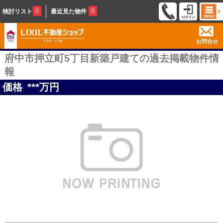
0
0
検討リスト
最近見た物件
お問合せ
府中市押立町5丁目新築戸建ての過去掲載物件情
報
価格
***
万円