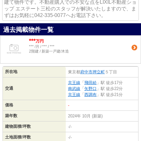
建て物件です。不動産購入での不安な点をLIXIL不動産ショ
ップ エステート三松のスタッフが解決いたしますので、ま
ずはお気軽に042-335-0077へお電話下さい。
過去掲載物件一覧
***
万円
*** /月 / *** / ***
2階建 / 新築一戸建/木造
所在地
東京都
府中市
押立町
５丁目
京王線
「
飛田給
」駅 徒歩17分
交通
南武線
「
矢野口
」駅 徒歩22分
京王線
「
西調布
」駅 徒歩21分
価格
-
築年数
2024年 10月 (新築)
建物面積/坪数
-/-
土地面積/坪数
-/-