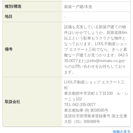
種別/構造
新築一戸建/木造
地目
-
設備も充実している新築戸建ての物
件はいかがでしょうか。前面道路6m
以上という駐車もラクラクな物件と
なっております。LIXIL不動産ショッ
備考
プ エステート三松でなら、きっと素
敵な一戸建てが見つかります。042-3
35-0077またはinfo@mimatu.co.jpか
らのお問い合わせをお待ちしており
ます。
LIXIL不動産ショップ エステート三
松
東京都府中市宮町１丁目100 ル・シ
ーニュ102
取扱会社
TEL:042-335-0077
東京都知事 (9) 第58595号
賃貸住宅管理業者登録番号 国土交通
大臣（01）006988号
情報の見方