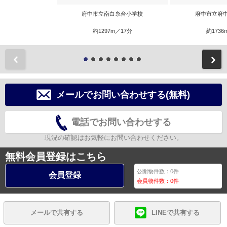
府中市立南白糸台小学校
府中市立府
約1297m／17分
約1736
前
メールでお問い合わせする(無料)
電話でお問い合わせする
現況の確認はお気軽にお問い合わせください。
無料会員登録はこちら
公開物件数：
0
件
会員登録
会員物件数：
0
件
メールで共有する
LINEで共有する