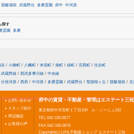
競艇場前
武蔵野台
多磨霊園
府中
中河原
ら探す
磨霊園
多磨
四谷
/
小柳町
/
八幡町
/
本宿町
/
南町
/
緑町
/
宮西町
/
住吉町
武蔵野線
/
西武多摩川線
/
中央線
分倍河原
/
西府
/
中河原
/
多磨霊園
/
武蔵野台
/
聖蹟桜ヶ丘
/
競艇場前
/
北
府中の賃貸・不動産・管理はエステート三
お問い合わせ
スタッフ紹介
東京都府中市宮町１丁目100 ル・シーニュ102
周辺施設
TEL:042-335-0077
お客様の声
FAX:042-335-0076
Copyright(c) LIXIL不動産ショップ エステート三松