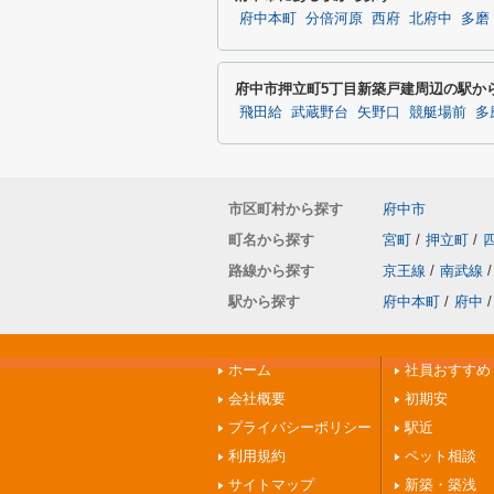
府中本町
分倍河原
西府
北府中
多磨
府中市押立町5丁目新築戸建周辺の駅か
飛田給
武蔵野台
矢野口
競艇場前
多
市区町村から探す
府中市
町名から探す
宮町
/
押立町
/
路線から探す
京王線
/
南武線
/
駅から探す
府中本町
/
府中
/
ホーム
社員おすすめ
会社概要
初期安
プライバシーポリシー
駅近
利用規約
ペット相談
サイトマップ
新築・築浅