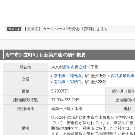
【区画図】カースペース1台分あり(車種による)。
コメント
府中市押立町5丁目新築戸建
の物件概要
所在地
東京都
府中市
押立町
５丁目
京王線
「
飛田給
」駅 徒歩15分
西武多摩川線
交通
南武線
「
矢野口
」駅 徒歩28分
価格
5,780万円
築年月（築
建物面積/坪数
77.00㎡/23.29坪
土地面積/
種別/構造
新築一戸建 / 木造
地目
徒歩14分の場所に府中市立南白糸台小学校が
ていて、安全性が保たれています。新築の戸建
備考
断熱の物件です。府中市に特化した当社では、
ます。不動産情報と併せて地域情報もお伝え致