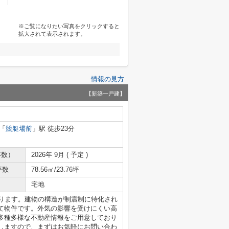
※ご覧になりたい写真をクリックすると
拡大されて表示されます。
情報の見方
【新築一戸建】
「
競艇場前
」駅 徒歩23分
年数）
2026年 9月 ( 予定 )
坪数
78.56㎡/23.76坪
宅地
あります。建物の構造が制震制に特化され
て物件です。外気の影響を受けにくい高
多種多様な不動産情報をご用意しており
しますので、まずはお気軽にお問い合わ