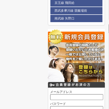
京王線 飛田給
西武多摩川線 競艇場前
南武線 矢野口
メールアドレス
パスワード