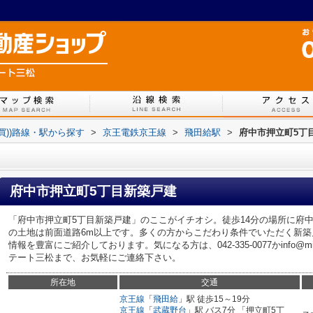
売買))路線・駅から探す
>
京王電鉄京王線
>
飛田給駅
>
府中市押立町5丁
府中市押立町5丁目新築戸建
「府中市押立町5丁目新築戸建」のここがイチオシ。徒歩14分の場所に府
の土地は前面道路6m以上です。多くの方からこだわり条件でいただく新
情報を豊富にご紹介しております。気になる方は、042-335-0077かinfo@mima
テート三松まで、お気軽にご連絡下さい。
所在地
交通
京王線
「
飛田給
」駅 徒歩15～19分
京王線
「
武蔵野台
」駅 バス7分 「押立町5丁