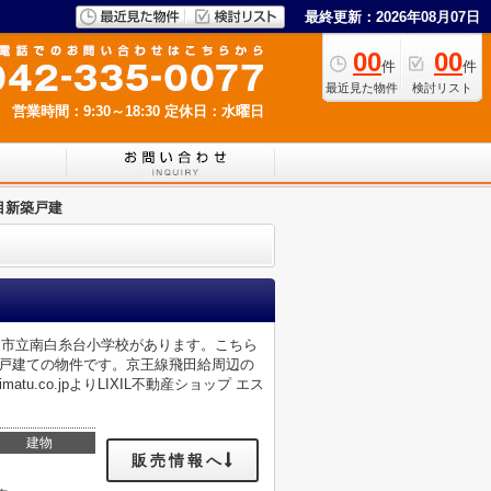
最終更新：2026年08月07日
00
00
件
件
最近見た物件
検討リスト
営業時間：9:30～18:30
定休日：水曜日
目新築戸建
中市立南白糸台小学校があります。こちら
築戸建ての物件です。京王線飛田給周辺の
tu.co.jpよりLIXIL不動産ショップ エス
建物
販売情報へ