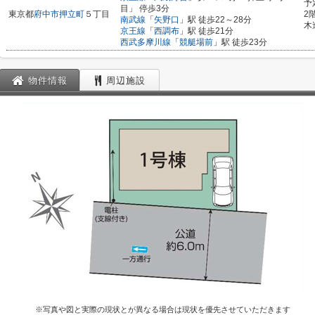
予
目」 停歩3分
東京都
府中市
押立町
５丁目
2
南武線
「
矢野口
」駅 徒歩22～28分
木
京王線
「
西調布
」駅 徒歩21分
西武多摩川線
「
競艇場前
」駅 徒歩23分
物件情報
周辺施設
※写真や図と実際の現状とが異なる場合は現状を優先させていただきます