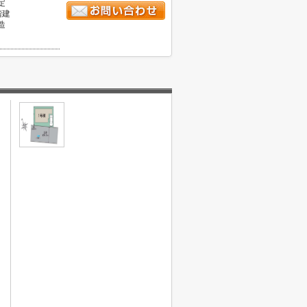
定
階建
造