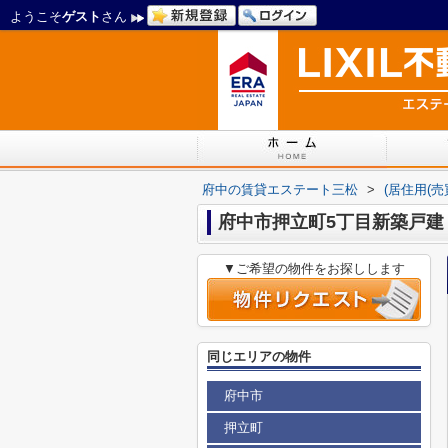
ようこそ
ゲスト
さん
府中の賃貸エステート三松
>
(居住用(
府中市押立町5丁目新築戸建
▼ご希望の物件をお探しします
同じエリアの物件
府中市
押立町