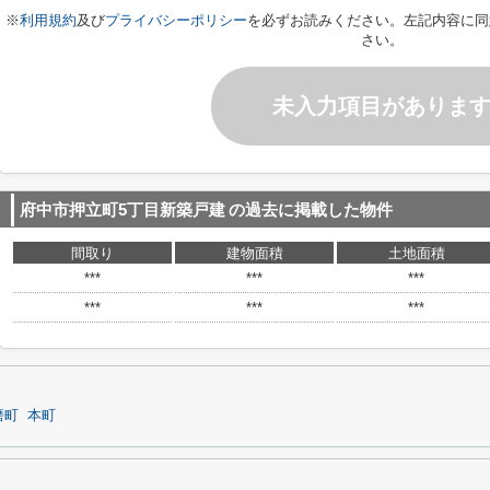
※
利用規約
及び
プライバシーポリシー
を必ずお読みください。左記内容に同
さい。
未入力項目がありま
府中市押立町5丁目新築戸建
の過去に掲載した物件
間取り
建物面積
土地面積
***
***
***
***
***
***
磨町
本町