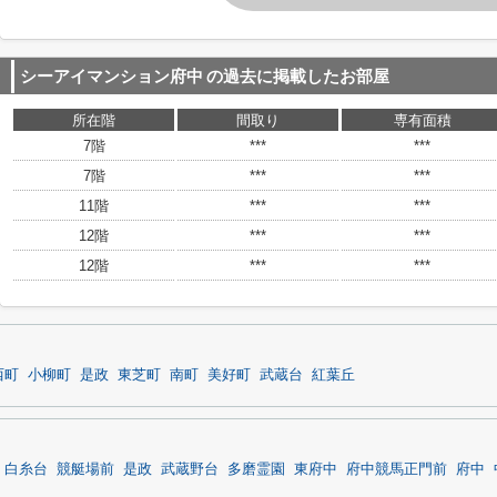
シーアイマンション府中
の過去に掲載したお部屋
所在階
間取り
専有面積
7階
***
***
7階
***
***
11階
***
***
12階
***
***
12階
***
***
西町
小柳町
是政
東芝町
南町
美好町
武蔵台
紅葉丘
白糸台
競艇場前
是政
武蔵野台
多磨霊園
東府中
府中競馬正門前
府中