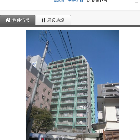
南武線
「
分倍河原
」駅 徒歩13分
ー
物件情報
周辺施設