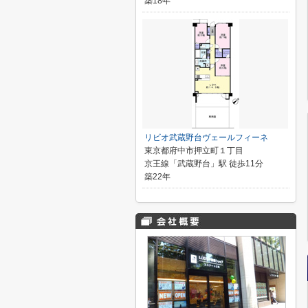
築18年
リビオ武蔵野台ヴェールフィーネ
東京都府中市押立町１丁目
京王線「武蔵野台」駅 徒歩11分
築22年