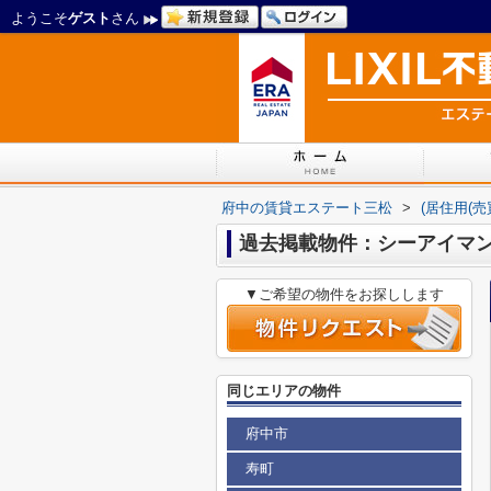
ようこそ
ゲスト
さん
府中の賃貸エステート三松
>
(居住用(
過去掲載物件：シーアイマ
▼ご希望の物件をお探しします
同じエリアの物件
府中市
寿町