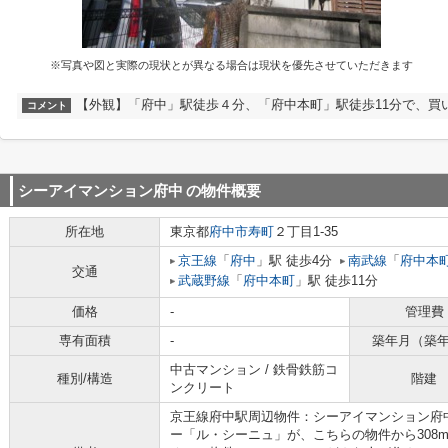
※写真や図と実際の現状とが異なる場合は現状を優先させていただきます
【外観】「府中」駅徒歩４分、「府中本町」駅徒歩11分で、買
コメント
シーアイマンション府中
の物件概要
所在地
東京都
府中市
寿町
２丁目1-35
京王線
「
府中
」駅 徒歩4分
南武線
「
府中本
交通
武蔵野線
「
府中本町
」駅 徒歩11分
価格
-
管理費
専有面積
-
築年月（築
中古マンション / 鉄骨鉄筋コ
種別/構造
階建
ンクリート
京王線府中駅周辺物件：シーアイマンション府
ー「ル・シーニュ」が、こちらの物件から308