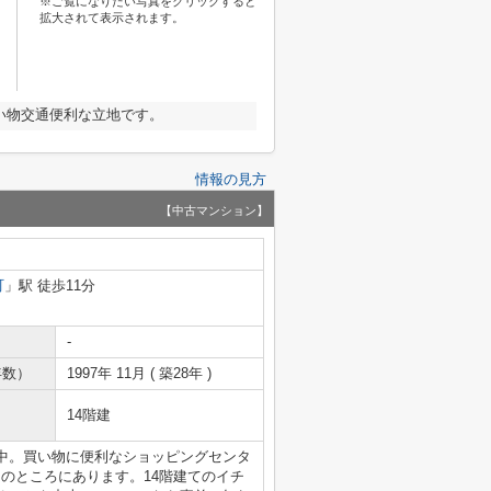
※ご覧になりたい写真をクリックすると
拡大されて表示されます。
い物交通便利な立地です。
情報の見方
【中古マンション】
町
」駅 徒歩11分
-
年数）
1997年 11月 ( 築28年 )
14階建
中。買い物に便利なショッピングセンタ
mのところにあります。14階建てのイチ