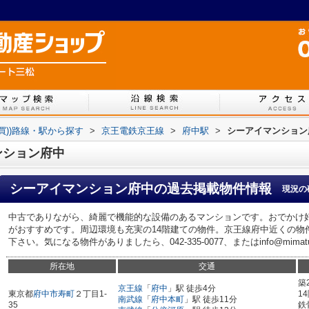
売買))路線・駅から探す
>
京王電鉄京王線
>
府中駅
>
シーアイマンション
ンション府中
シーアイマンション府中
の過去掲載物件情報
現況の
中古でありながら、綺麗で機能的な設備のあるマンションです。おでかけ
がおすすめです。周辺環境も充実の14階建ての物件。京王線府中近くの物
下さい。気になる物件がありましたら、042-335-0077、またはinfo@mima
所在地
交通
築
京王線
「
府中
」駅 徒歩4分
東京都
府中市
寿町
２丁目1-
1
南武線
「
府中本町
」駅 徒歩11分
35
鉄