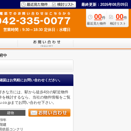
最終更新：2026年08月09日
00
00
件
件
最近見た物件
検討リスト
営業時間：9:30～18:30
定休日：水曜日
府中
確認はお気軽にお問い合わせください。
好きな方には、駅から徒歩4分の駅近物件
件を検討するなら、当社の物件情報をご覧
tu.co.jpまでお問い合わせ下さい。
建物
28年
4階建
骨鉄筋コンクリ