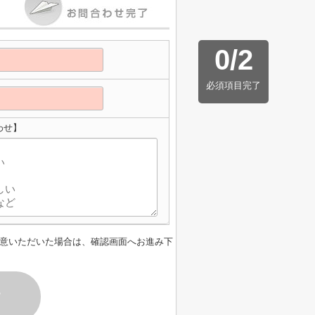
0
/
2
必須項目完了
わせ】
意いただいた場合は、確認画面へお進み下
す