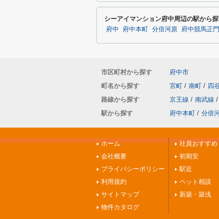
シーアイマンション府中周辺の駅から探
府中
府中本町
分倍河原
府中競馬正
市区町村から探す
府中市
町名から探す
宮町
/
南町
/
四
路線から探す
京王線
/
南武線
/
駅から探す
府中本町
/
分倍
ホーム
社員おすすめ
会社概要
初期安
プライバシーポリシー
駅近
利用規約
ペット相談
サイトマップ
新築・築浅
物件カタログ