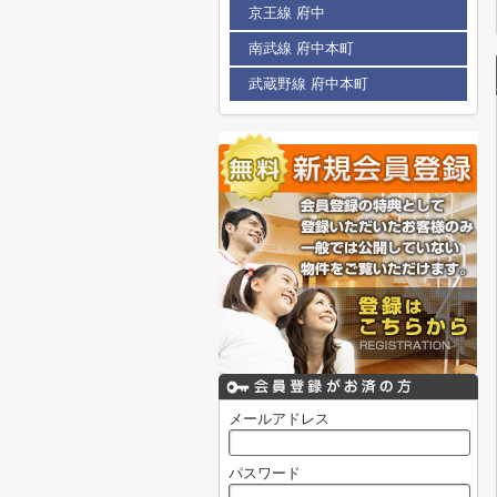
京王線 府中
南武線 府中本町
武蔵野線 府中本町
メールアドレス
パスワード