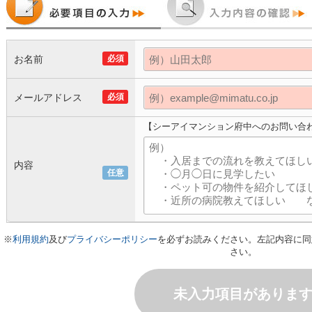
お名前
必須
メールアドレス
必須
【シーアイマンション府中へのお問い合
内容
任意
※
利用規約
及び
プライバシーポリシー
を必ずお読みください。左記内容に同
さい。
未入力項目がありま