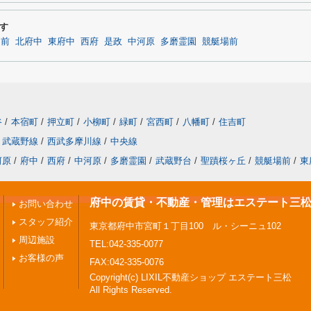
す
門前
北府中
東府中
西府
是政
中河原
多磨霊園
競艇場前
谷
/
本宿町
/
押立町
/
小柳町
/
緑町
/
宮西町
/
八幡町
/
住吉町
武蔵野線
/
西武多摩川線
/
中央線
河原
/
府中
/
西府
/
中河原
/
多磨霊園
/
武蔵野台
/
聖蹟桜ヶ丘
/
競艇場前
/
東
府中の賃貸・不動産・管理はエステート三
お問い合わせ
スタッフ紹介
東京都府中市宮町１丁目100 ル・シーニュ102
周辺施設
TEL:042-335-0077
お客様の声
FAX:042-335-0076
Copyright(c) LIXIL不動産ショップ エステート三松
All Rights Reserved.