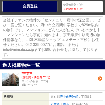
公開物件数：
0
件
会員登録
会員物件数：
0
件
当社イチオシの物件の「センチュリー府中の森公園」。ぜ
ひ一度ご覧ください。府中市立浅間中学校まで829m以内
の物件です。マンションにどんな人が住んでいるのかも中
古マンションなら事前に知れます。京王線府中駅周辺の物
件情報なら、LIXIL不動産ショップ エステート三松にお任
せください。042-335-0077にお電話、または
info@mimatu.co.jpまでお問い合わせをお待ちしておりま
す。
過去掲載物件一覧
***
万円
(管理費・共益費 ***円)
ローンの目安：***/月
1階 / *** / ***
所在地
東京都
府中市
天神町
２丁目8-1
京王線
「
府中
」駅 徒歩19分