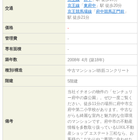
京王線
「
東府中
」駅 徒歩20分
交通
京王競馬場線
「
府中競馬正門前
」
駅 徒歩21分
価格
-
管理費
-
専有面積
-
築年数
2008年 4月 (築18年)
種別/構造
中古マンション/鉄筋コンクリート
階建
5階建
当社イチオシの物件の「センチュリ
ー府中の森公園」。ぜひ一度ご覧く
ださい。徒歩11分の場所に府中市立
府中第二小学校があります。中古な
がらも綺麗な室内と魅力的な住環境
備考
のマンションです。府中市の不動産
情報を多数取り扱っているLIXIL不動
産ショップ エステート三松なら、お
客様のこだわりやご要望に合わせた