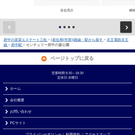
谷合亮介
嶋
前
府中の賃貸エステート三松
>
(居住用(売買))路線・駅から探す
>
京王電鉄京王
線
>
府中駅
>
センチュリー府中の森公園
ページトップに戻る
営業時間:9:30～18:30
定休日:水曜日
ホーム
会社概要
お問い合わせ
PCサイト
プライバシーポリシー
利用規約
｜アクセスマップ
｜