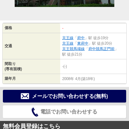
価格
-
京王線
「
府中
」駅 徒歩19分
京王線
「
東府中
」駅 徒歩20分
交通
京王競馬場線
「
府中競馬正門前
」
駅 徒歩21分
間取り
-(-)
(専有面積)
築年月
2008年 4月(築18年)
メールでお問い合わせする(無料)
電話でお問い合わせする
無料会員登録はこちら