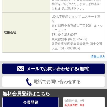
物件をご紹介いたします。お気軽に
当社までご連絡下さい。
LIXIL不動産ショップ エステート三
松
東京都府中市宮町１丁目100 ル・シ
ーニュ102
取扱会社
TEL:042-335-0077
東京都知事 (9) 第58595号
賃貸住宅管理業者登録番号 国土交通
大臣（01）006988号
情報の見方
メールでお問い合わせする(無料)
電話でお問い合わせする
無料会員登録はこちら
公開物件数：
0
件
会員登録
会員物件数：
0
件