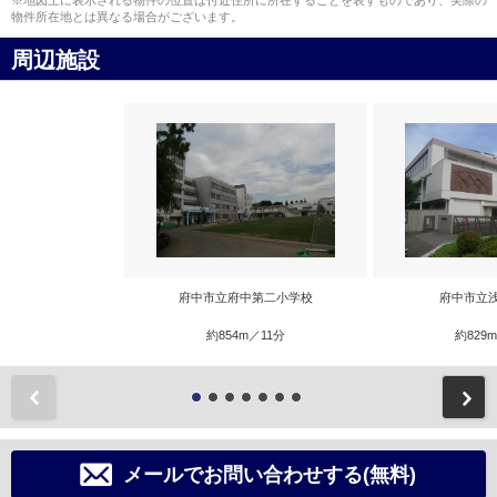
※地図上に表示される物件の位置は付近住所に所在することを表すものであり、実際の
物件所在地とは異なる場合がございます。
周辺施設
府中市立府中第二小学校
府中市立
約854m／11分
約829
前
メールでお問い合わせする(無料)