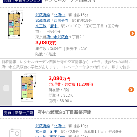
売買｜中古マンション
武蔵野線
「
北府中
」駅 徒歩15分
武蔵野線
「
西国分寺
」駅 徒歩19分
京王線
「
府中
」駅 バス10分 「栄町三丁目（国分寺
市）」 停歩4分
東京都
府中市
武蔵台
１丁目2-1
3,080
万円
築年数：築34年 ｜販売中：
1室
階数：8階建
新着情報：レクセルガーデン西国分寺の空室情報ならコチラ。徒歩8分の場所に
府中市立武蔵台小学校があります。エレベーター付きの物件です。駅まで徒歩15
分の場所にある物件です。府中...
3,080
万
円
(管理費・共益費 11,200円)
所在階：2階
間取り：3LDK
面積：66.90㎡
府中市武蔵台1丁目新築戸建
売買｜新築一戸建
武蔵野線
「
北府中
」駅 徒歩19分
京王線
「
府中
」駅 バス9分 「西原町1丁目」 停歩6分