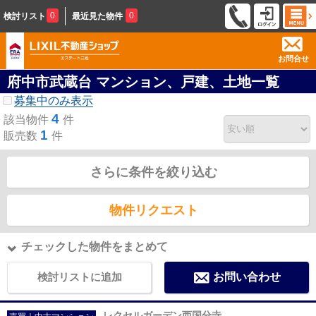
0
0
検討リスト
最近見た物件
お問合せ
府中市武蔵台 マンション、戸建、土地一覧
募集中のみ表示
4
該当物件
件
1
販売数
件
さらに条件を絞り込む
物件リクエスト
チェックした物件をまとめて
検討リストに追加
お問い合わせ
レクセルガーデン西国分寺