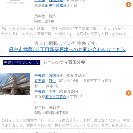
中央線
「
西国分寺
」駅 徒歩23分
東京都
府中市
武蔵台
１丁目
-
築年数：新築
階数：2階建
気になるイチオシ物件情報：「府中市武蔵台1丁目新築戸建」。多くの方からこ
だわり条件でいただく新築戸建ての物件です。お客様の充実した日々が送れる戸
建てを、府中市よりご案内致し...
過去に掲載していた物件です。
府中市武蔵台1丁目新築戸建へのお問い合わせはこちら
レールシティ西国分寺
売買｜中古マンション
中央線
「
西国分寺
」駅 徒歩10分
京王線
「
府中
」駅 バス14分 「泉町三丁目（東京
都）」 停歩3分
中央線
「
国立
」駅 徒歩24分
東京都
府中市
武蔵台
３丁目1-6
-
築年数：築29年
階数：6階建 地下1階
当社イチオシの物件の「レールシティ西国分寺」。ぜひ一度ご覧ください。中古
でありながら、室内もきれいな一押しのマンションとなっています。徒歩10分圏
内に駅のある物件です。不動...