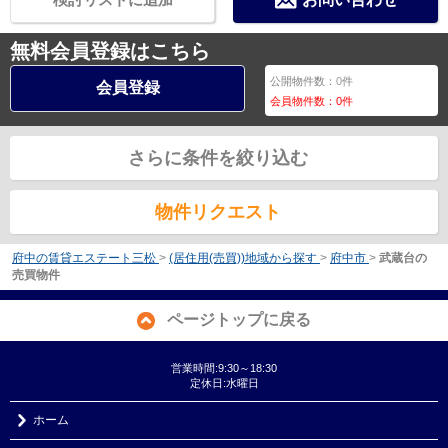
無料会員登録はこちら
公開物件数：
0
件
会員登録
会員物件数：
0
件
さらに条件を絞り込む
物件リクエスト
府中の賃貸エステート三松
>
(居住用(売買))地域から探す
>
府中市
>
武蔵台の
売買物件
ページトップに戻る
営業時間:9:30～18:30
定休日:水曜日
ホーム