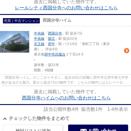
過去に掲載していた物件です。
レールシティ西国分寺へのお問い合わせはこちら
西国分寺ハイム
売買｜中古マンション
中央線
「
西国分寺
」駅 徒歩7分
中央線
「
国立
」駅 徒歩22分
京王線
「
府中
」駅 バス14分 「泉町三丁目（東京
都）」 停歩4分
東京都
府中市
武蔵台
３丁目14-3
-
築年数：築31年
階数：4階建
「西国分寺ハイム」のここがイチオシ。徒歩18分の距離に府中市立府中第七中学
校があるのも魅力。駅から徒歩7分の物件です。こちらの物件にはエレベーター
が付いています。LIXIL不動産...
過去に掲載していた物件です。
西国分寺ハイムへのお問い合わせはこちら
該当公開件数
4
件 販売数
1
件
1-4
件表示
チェックした物件をまとめて
検討リストに追加
お問い合わせ