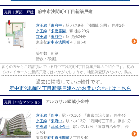
府中市浅間町4丁目新築戸建
売買｜新築一戸建
京王線
「
東府中
」駅 バス9分 「浅間山公園」 停歩2分
京王線
「
多磨霊園
」駅 徒歩29分
京王線
「
東府中
」駅 徒歩24分
東京都
府中市
浅間町
４丁目6-8
-
築年数：新築
階数：2階建
多くの方からご好評頂いている府中市浅間町4丁目新築戸建のご紹介です。初め
てのマイホームに新築戸建てはいかがでしょうか。地盤調査済みなので、防災面
での安心感が増します。ゆった...
過去に掲載していた物件です。
府中市浅間町4丁目新築戸建へのお問い合わせはこちら
アルカサル武蔵小金井
売買｜中古マンション
京王線
「
府中
」駅 バス16分 「東京自治会館」 停歩4分
京王線
「
東府中
」駅 バス13分 「浅間町三丁目」 停歩1分
中央線
「
武蔵小金井
」駅 バス12分 「東京自治会館」 停
歩4分
東京都
府中市
浅間町
３丁目8-40