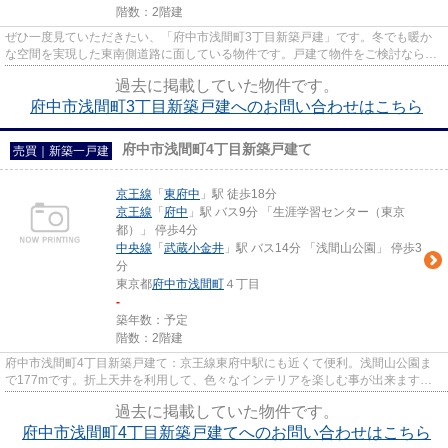
階数：2階建
ぜひ一度見ていただきたい、「府中市浅間町3丁目新築戸建」です。冬でも暖か
な空間を実現した東南側道路に面している物件です。戸建て物件をご検討なら、
コチラの新築の物件をご覧くだ...
過去に掲載していた物件です。
府中市浅間町3丁目新築戸建へのお問い合わせはこちら
府中市浅間町4丁目新築戸建て
売買｜新築一戸建
京王線
「
東府中
」駅 徒歩18分
京王線
「
府中
」駅 バス9分 「生涯学習センター（東京
都）」 停歩4分
中央線
「
武蔵小金井
」駅 バス14分 「浅間山公園」 停歩3
分
東京都
府中市
浅間町
４丁目
-
築年数：予定
階数：2階建
府中市浅間町4丁目新築戸建て：京王線東府中駅にも近くて便利。浅間山公園ま
で177mです。折上天井を利用して、色々なインテリアを楽しむ事が出来ます。
お客様から高い評価をいただく南...
過去に掲載していた物件です。
府中市浅間町4丁目新築戸建てへのお問い合わせはこちら