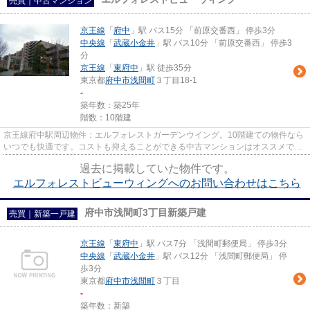
売買｜中古マンション
京王線
「
府中
」駅 バス15分 「前原交番西」 停歩3分
中央線
「
武蔵小金井
」駅 バス10分 「前原交番西」 停歩3
分
京王線
「
東府中
」駅 徒歩35分
東京都
府中市
浅間町
３丁目18-1
-
築年数：築25年
階数：10階建
京王線府中駅周辺物件：エルフォレストガーデンウイング。10階建ての物件なら
いつでも快適です。コストも抑えることができる中古マンションはオススメで
す。府中市での物件探しでお困...
過去に掲載していた物件です。
エルフォレストビューウィングへのお問い合わせはこちら
府中市浅間町3丁目新築戸建
売買｜新築一戸建
京王線
「
東府中
」駅 バス7分 「浅間町郵便局」 停歩3分
中央線
「
武蔵小金井
」駅 バス12分 「浅間町郵便局」 停
歩3分
東京都
府中市
浅間町
３丁目
-
築年数：新築