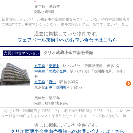
-
築年数：築18年
階数：6階建
新着情報：フェアベール東府中の空室情報ならコチラ。いなげや府中浅間町店ま
で382mです。中古マンションなら、物件の購入もスムーズです。エレベーター
付きの物件なので、重い荷物を...
過去に掲載していた物件です。
フェアベール東府中へのお問い合わせはこちら
クリオ武蔵小金井南壱番館
売買｜中古マンション
京王線
「
東府中
」駅 バス6分 「浅間郵便局」 停歩1分
中央線
「
武蔵小金井
」駅 バス13分 「浅間郵便局」 停歩1
分
京王線
「
府中
」駅 徒歩33分
東京都
府中市
浅間町
４丁目5-2
-
築年数：築28年
階数：8階建 地下2階
いなげや府中浅間町店まで375mです。府中浅間郵便局まで173mです。エレベー
ター付きの物件はもはやマストな条件となっています。中古でありながら、綺麗
で機能的な設備のあるマンショ...
過去に掲載していた物件です。
クリオ武蔵小金井南壱番館へのお問い合わせはこちら