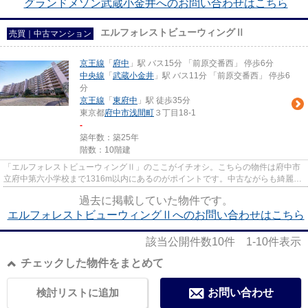
グランドメゾン武蔵小金井へのお問い合わせはこちら
エルフォレストビューウィングⅡ
売買｜中古マンション
京王線
「
府中
」駅 バス15分 「前原交番西」 停歩6分
中央線
「
武蔵小金井
」駅 バス11分 「前原交番西」 停歩6
分
京王線
「
東府中
」駅 徒歩35分
東京都
府中市
浅間町
３丁目18-1
-
築年数：築25年
階数：10階建
「エルフォレストビューウィングⅡ」のここがイチオシ。こちらの物件は府中市
立府中第六小学校まで1316m以内にあるのがポイントです。中古ながらも綺麗な
室内と魅力的な住環境のマンシ...
過去に掲載していた物件です。
エルフォレストビューウィングⅡへのお問い合わせはこちら
該当公開件数
10
件
1-10
件表示
チェックした物件をまとめて
検討リストに追加
お問い合わせ