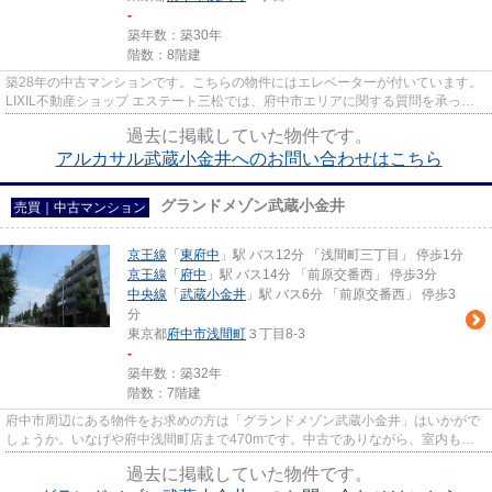
-
築年数：築30年
階数：8階建
築28年の中古マンションです。こちらの物件にはエレベーターが付いています。
LIXIL不動産ショップ エステート三松では、府中市エリアに関する質問を承って
おります。042-335-0077にお...
過去に掲載していた物件です。
アルカサル武蔵小金井へのお問い合わせはこちら
グランドメゾン武蔵小金井
売買｜中古マンション
京王線
「
東府中
」駅 バス12分 「浅間町三丁目」 停歩1分
京王線
「
府中
」駅 バス14分 「前原交番西」 停歩3分
中央線
「
武蔵小金井
」駅 バス6分 「前原交番西」 停歩3
分
東京都
府中市
浅間町
３丁目8-3
-
築年数：築32年
階数：7階建
府中市周辺にある物件をお求めの方は「グランドメゾン武蔵小金井」はいかがで
しょうか。いなげや府中浅間町店まで470mです。中古でありながら、室内もき
れいな一押しのマンションとな...
過去に掲載していた物件です。