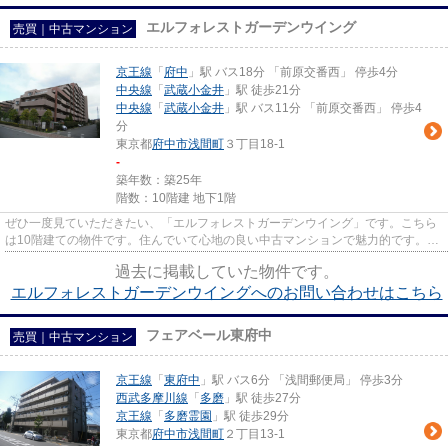
エルフォレストガーデンウイング
売買｜中古マンション
京王線
「
府中
」駅 バス18分 「前原交番西」 停歩4分
中央線
「
武蔵小金井
」駅 徒歩21分
中央線
「
武蔵小金井
」駅 バス11分 「前原交番西」 停歩4
分
東京都
府中市
浅間町
３丁目18-1
-
築年数：築25年
階数：10階建 地下1階
ぜひ一度見ていただきたい、「エルフォレストガーデンウイング」です。こちら
は10階建ての物件です。住んでいて心地の良い中古マンションで魅力的です。京
王線府中周辺の物件探しなら...
過去に掲載していた物件です。
エルフォレストガーデンウイングへのお問い合わせはこちら
フェアベール東府中
売買｜中古マンション
京王線
「
東府中
」駅 バス6分 「浅間郵便局」 停歩3分
西武多摩川線
「
多磨
」駅 徒歩27分
京王線
「
多磨霊園
」駅 徒歩29分
東京都
府中市
浅間町
２丁目13-1