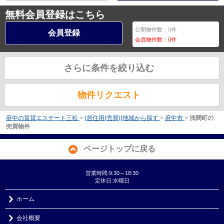
無料会員登録はこちら
公開物件数：
0
件
会員登録
会員物件数：
0
件
さらに条件を絞り込む
物件リクエスト
府中の賃貸エステート三松
>
(居住用(売買))地域から探す
>
府中市
>
浅間町の
売買物件
ページトップに戻る
営業時間:9:30～18:30
定休日:水曜日
ホーム
会社概要