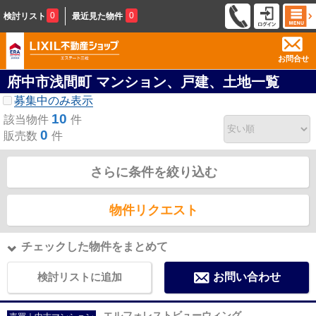
0
0
検討リスト
最近見た物件
お問合せ
府中市浅間町 マンション、戸建、土地一覧
募集中のみ表示
10
該当物件
件
0
販売数
件
さらに条件を絞り込む
物件リクエスト
チェックした物件をまとめて
検討リストに追加
お問い合わせ
エルフォレストビューウィング