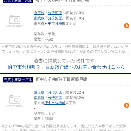
売買｜新築一戸建
京王線
「
分倍河原
」駅 徒歩10分
南武線
「
分倍河原
」駅 徒歩10分
東京都
府中市
分梅町
２丁目
-
築年数：予定
階数：2階建
府中市周辺にある物件をお求めの方は「府中市分梅町２丁目新築戸建」はいかが
でしょうか。近場にローソン府中分梅町店(354m)があるので急な買い物にも便利
です。多くの方からこだわり...
過去に掲載していた物件です。
府中市分梅町２丁目新築戸建へのお問い合わせはこちら
府中市分梅町4丁目新築戸建
売買｜新築一戸建
京王線
「
分倍河原
」駅 徒歩12分
南武線
「
分倍河原
」駅 徒歩12分
東京都
府中市
分梅町
４丁目
-
築年数：予定
階数：2階建
家から379mの場所に府中分梅郵便局があります。害虫の侵入や床下からの湿気