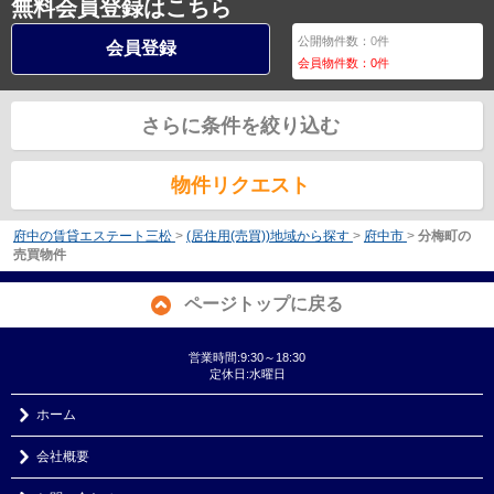
無料会員登録はこちら
公開物件数：
0
件
会員登録
会員物件数：
0
件
さらに条件を絞り込む
物件リクエスト
府中の賃貸エステート三松
>
(居住用(売買))地域から探す
>
府中市
>
分梅町の
売買物件
ページトップに戻る
営業時間:9:30～18:30
定休日:水曜日
ホーム
会社概要