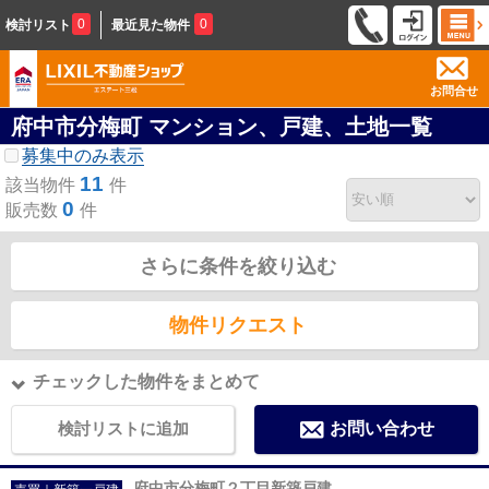
0
0
検討リスト
最近見た物件
お問合せ
府中市分梅町 マンション、戸建、土地一覧
募集中のみ表示
11
該当物件
件
0
販売数
件
さらに条件を絞り込む
物件リクエスト
チェックした物件をまとめて
検討リストに追加
お問い合わせ
府中市分梅町２丁目新築戸建