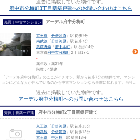
過去に掲載していた物件です。
府中市分梅町3丁目新築戸建へのお問い合わせはこちら
アーデル府中分梅町
売買｜中古マンション
京王線
「
分倍河原
」駅 徒歩7分
南武線
「
分倍河原
」駅 徒歩7分
武蔵野線
「
府中本町
」駅 徒歩14分
東京都
府中市
分梅町
２丁目17-1
-
築年数：築31年
階数：4階建
「アーデル府中分梅町」のここがイチオシ。駅から徒歩7分の物件です。マンシ
ョンにどんな人が住んでいるのかも中古マンションなら事前に知れます。当社は
府中市内の物件情報を豊富に取...
過去に掲載していた物件です。
アーデル府中分梅町へのお問い合わせはこちら
府中市分梅町2丁目新築戸建て
売買｜新築一戸建
京王線
「
分倍河原
」駅 徒歩13分
南武線
「
分倍河原
」駅 徒歩13分
京王線
「
中河原
」駅 徒歩13分