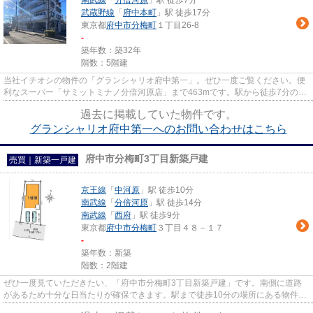
南武線
「
分倍河原
」駅 徒歩7分
武蔵野線
「
府中本町
」駅 徒歩17分
東京都
府中市
分梅町
１丁目26-8
-
築年数：築32年
階数：5階建
当社イチオシの物件の「グランシャリオ府中第一」。ぜひ一度ご覧ください。便
利なスーパー「サミットミナノ分倍河原店」まで463mです。駅から徒歩7分の場
所に位置する物件です。綺麗に...
過去に掲載していた物件です。
グランシャリオ府中第一へのお問い合わせはこちら
府中市分梅町3丁目新築戸建
売買｜新築一戸建
京王線
「
中河原
」駅 徒歩10分
南武線
「
分倍河原
」駅 徒歩14分
南武線
「
西府
」駅 徒歩9分
東京都
府中市
分梅町
３丁目４８－１７
-
築年数：新築
階数：2階建
ぜひ一度見ていただきたい、「府中市分梅町3丁目新築戸建」です。南側に道路
があるため十分な日当たりが確保できます。駅まで徒歩10分の場所にある物件で
す。令和4年11月築の物件で、...