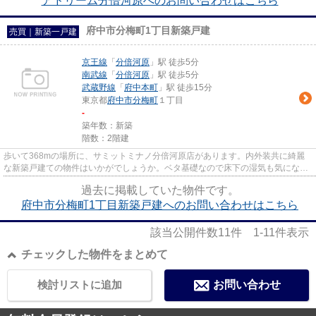
アドリーム分倍河原へのお問い合わせはこちら
府中市分梅町1丁目新築戸建
売買｜新築一戸建
京王線
「
分倍河原
」駅 徒歩5分
南武線
「
分倍河原
」駅 徒歩5分
武蔵野線
「
府中本町
」駅 徒歩15分
東京都
府中市
分梅町
１丁目
-
築年数：新築
階数：2階建
歩いて368mの場所に、サミットミナノ分倍河原店があります。内外装共に綺麗
な新築戸建ての物件はいかがでしょうか。ベタ基礎なので床下の湿気も気になり
ません。こちらは省エネ対策に...
過去に掲載していた物件です。
府中市分梅町1丁目新築戸建へのお問い合わせはこちら
該当公開件数
11
件
1-11
件表示
チェックした物件をまとめて
検討リストに追加
お問い合わせ