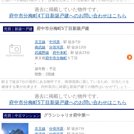
に強いベタ基礎の物件です。設備も充実している新築戸建ての物件はいかがでし
ょうか。徒歩12分で駅へのアク...
過去に掲載していた物件です。
府中市分梅町4丁目新築戸建へのお問い合わせはこちら
府中市分梅町5丁目新築戸建
売買｜新築一戸建
京王線
「
中河原
」駅 徒歩7分
南武線
「
分倍河原
」駅 徒歩13分
武蔵野線
「
府中本町
」駅 徒歩23分
東京都
府中市
分梅町
５丁目
-
築年数：予定
階数：2階建
駅まで徒歩7分の場所にある物件です。南側道路に面しているため、日当たりを
確保する事が出来ます。内外装共に綺麗な新築戸建ての物件はいかがでしょう
か。当社ではたくさんの売買情報...
過去に掲載していた物件です。
府中市分梅町5丁目新築戸建へのお問い合わせはこちら
グランシャリオ府中第一
売買｜中古マンション
京王線
「
分倍河原
」駅 徒歩7分