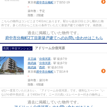
東京都
府中市
分梅町
２丁目52-19
-
築年数：予定
階数：2階建
こちらの物件はコンビニまで401mにあります。駅から徒歩13分と少し離れた物
件です。多くの方からこだわり条件でいただく新築戸建ての物件です。南西側の
道路に接しているので日当たり...
過去に掲載していた物件です。
府中市分梅町2丁目新築戸建てへのお問い合わせはこちら
アドリーム分倍河原
売買｜中古マンション
京王線
「
分倍河原
」駅 徒歩7分
南武線
「
分倍河原
」駅 徒歩7分
南武線
「
西府
」駅 徒歩13分
東京都
府中市
分梅町
１丁目14-9
-
築年数：築31年
階数：6階建
ぜひ一度見ていただきたい、「アドリーム分倍河原」です。便利なスーパー「い
なげや府中美好店」まで493mです。ニーズの高いエレベーター付きの物件はこ
ちらです。マンションにどんな...
過去に掲載していた物件です。