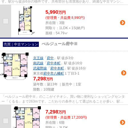
す。駅から徒歩6分の物件です。共有部分も清潔感があり、綺麗な中古マンショ
ンです。不動産を購入するなら、府...
5,990
万
円
(管理費・共益費 8,990円)
所在階：3階
間取り：1LDK＋1S(納戸)
面積：54.79㎡
べルジュール府中Ⅲ
売買｜中古マンション
京王線
「
府中
」駅 徒歩3分
南武線
「
府中本町
」駅 徒歩16分
武蔵野線
「
府中本町
」駅 徒歩16分
東京都
府中市
八幡町
１丁目3-1
7,298
万円
築年数：築13年 ｜販売中：
1室
階数：10階建
「べルジュール府中Ⅲ」のここがイチオシ。買い物に便利なショッピングセンタ
ー「くるる」まで263mです。こだわりの条件として選ばれることが多い、駅徒
歩3分の駅近物件です。こちらは...
7,298
万
円
(管理費・共益費 17,200円)
所在階：6階
間取り：3LDK