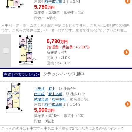
東京都
府中市
宮町
１丁目27-1
5,780
万円
築年数：築30年 ｜販売中：
1室
階数：14階建
府中パーク・ホームズ：京王線府中駅にも近くて便利。こちらは14階建ての物件
です。こちらの物件はエレベーター付きです。駅まで徒歩4分でアクセス可能な
物件です。不動産のことでお悩...
5,780
万
円
(管理費・共益費 14,730円)
所在階：4階
間取り：2LDK
面積：64.31㎡
クラッシィハウス府中
売買｜中古マンション
京王線
「
府中
」駅 徒歩6分
南武線
「
府中本町
」駅 徒歩17分
武蔵野線
「
府中本町
」駅 徒歩17分
東京都
府中市
緑町
１丁目14-3
5,990
万円
築年数：築15年 ｜販売中：
1室
階数：3階建
こちらの物件は府中市立府中第二小学校まで276m以内にあるのがポイントで