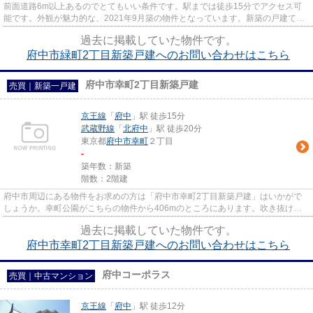
前面道路6m以上あるのでとてもいい条件です。駅までは徒歩15分でアクセス可
能です。外観が魅力的な、2021年9月築の物件となっています。新築の戸建て物
件です。LIXIL不動産ショップ エ...
過去に掲載していた物件です。
府中市緑町2丁目新築戸建へのお問い合わせはこちら
府中市幸町2丁目新築戸建
売買｜新築一戸建
京王線
「
府中
」駅 徒歩15分
武蔵野線
「
北府中
」駅 徒歩20分
東京都
府中市
幸町
２丁目
-
築年数：新築
階数：2階建
府中市周辺にある物件をお求めの方は「府中市幸町2丁目新築戸建」はいかがで
しょうか。幸町公園がこちらの物件から406mのところにあります。吹き抜けの
開放感が格の違いを演出していま...
過去に掲載していた物件です。
府中市幸町2丁目新築戸建へのお問い合わせはこちら
府中コーポラス
売買｜中古マンション
京王線
「
府中
」駅 徒歩12分