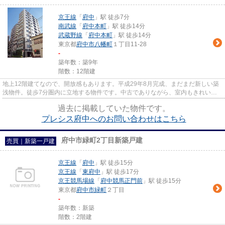
京王線
「
府中
」駅 徒歩7分
南武線
「
府中本町
」駅 徒歩14分
武蔵野線
「
府中本町
」駅 徒歩14分
東京都
府中市
八幡町
１丁目11-28
-
築年数：築9年
階数：12階建
地上12階建てなので、開放感もあります。平成29年8月完成、まだまだ新しい築
浅物件。徒歩7分圏内に立地する物件です。中古でありながら、室内もきれいな
一押しのマンションとなってい...
過去に掲載していた物件です。
プレシス府中へのお問い合わせはこちら
府中市緑町2丁目新築戸建
売買｜新築一戸建
京王線
「
府中
」駅 徒歩15分
京王線
「
東府中
」駅 徒歩17分
京王競馬場線
「
府中競馬正門前
」駅 徒歩15分
東京都
府中市
緑町
２丁目
-
築年数：新築
階数：2階建