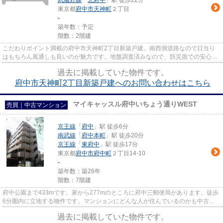
武蔵野線
「
北府中
」駅 徒歩22分
東京都
府中市
天神町
２丁目
-
築年数：予定
階数：2階建
こだわりポイント満載の府中市天神町2丁目新築戸建。南西側道路なので日当り
はもちろん風通しも良いのが魅力です。地盤調査済みなので、防災面での安心感
が増します。ベタ基礎による建...
過去に掲載していた物件です。
府中市天神町2丁目新築戸建へのお問い合わせはこちら
マイキャッスル府中いちょう通りWEST
売買｜中古マンション
京王線
「
府中
」駅 徒歩6分
南武線
「
府中本町
」駅 徒歩20分
京王線
「
東府中
」駅 徒歩17分
東京都
府中市
府中町
２丁目14-10
-
築年数：築26年
階数：7階建
府中公園まで433mです。家から277mのところに府中三郵便局があります。徒歩
6分圏内に立地する物件です。マンションにどんな人が住んでいるのかも中古マ
ンションなら事前に知れます。京...
過去に掲載していた物件です。