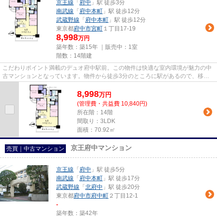
京王線
「
府中
」駅 徒歩3分
南武線
「
府中本町
」駅 徒歩12分
武蔵野線
「
府中本町
」駅 徒歩12分
東京都
府中市
宮町
１丁目17-19
8,998
万円
築年数：築15年 ｜販売中：
1室
階数：14階建
こだわりポイント満載のデュオ府中駅前。この物件は快適な室内環境が魅力の中
古マンションとなっています。物件から徒歩3分のところに駅があるので、移動
時間に余裕を持つことができま...
8,998
万
円
(管理費・共益費 10,840円)
所在階：14階
間取り：3LDK
面積：70.92㎡
京王府中マンション
売買｜中古マンション
京王線
「
府中
」駅 徒歩5分
南武線
「
府中本町
」駅 徒歩17分
武蔵野線
「
北府中
」駅 徒歩20分
東京都
府中市
府中町
２丁目12-1
-
築年数：築42年