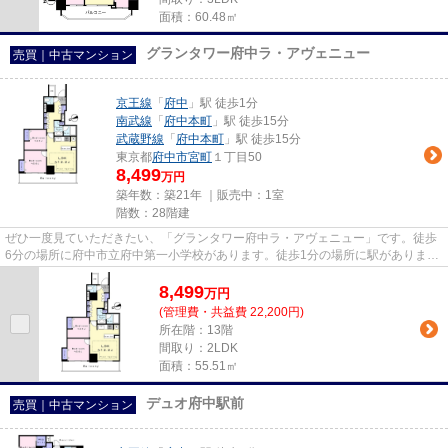
面積：60.48㎡
グランタワー府中ラ・アヴェニュー
売買｜中古マンション
京王線
「
府中
」駅 徒歩1分
南武線
「
府中本町
」駅 徒歩15分
武蔵野線
「
府中本町
」駅 徒歩15分
東京都
府中市
宮町
１丁目50
8,499
万円
築年数：築21年 ｜販売中：
1室
階数：28階建
ぜひ一度見ていただきたい、「グランタワー府中ラ・アヴェニュー」です。徒歩
6分の場所に府中市立府中第一小学校があります。徒歩1分の場所に駅がありま
す。こちらはタワーマンション...
8,499
万
円
(管理費・共益費 22,200円)
所在階：13階
間取り：2LDK
面積：55.51㎡
デュオ府中駅前
売買｜中古マンション