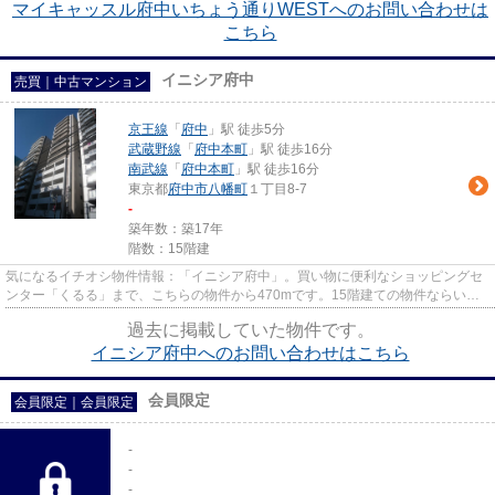
マイキャッスル府中いちょう通りWESTへのお問い合わせは
こちら
イニシア府中
売買｜中古マンション
京王線
「
府中
」駅 徒歩5分
武蔵野線
「
府中本町
」駅 徒歩16分
南武線
「
府中本町
」駅 徒歩16分
東京都
府中市
八幡町
１丁目8-7
-
築年数：築17年
階数：15階建
気になるイチオシ物件情報：「イニシア府中」。買い物に便利なショッピングセ
ンター「くるる」まで、こちらの物件から470mです。15階建ての物件ならいつ
でも快適です。中古ながらも綺...
過去に掲載していた物件です。
イニシア府中へのお問い合わせはこちら
会員限定
会員限定
｜
会員限定
-
-
-