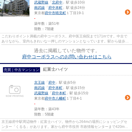
武蔵野線
「
北府中
」駅 徒歩10分
南武線
「
府中本町
」駅 徒歩24分
東京都
府中市
晴見町
１丁目19-1
-
築年数：築51年
階数：7階建
こだわりポイント満載の府中コーポラス。府中医王病院まで171mです。中古で
ありながら、室内もきれいな一押しのマンションとなっています。駅から徒歩12
分の物件はいかがですか。夢の...
過去に掲載していた物件です。
府中コーポラスへのお問い合わせはこちら
紅富士ハイツ
売買｜中古マンション
京王線
「
府中
」駅 徒歩5分
南武線
「
府中本町
」駅 徒歩15分
武蔵野線
「
府中本町
」駅 徒歩15分
東京都
府中市
八幡町
１丁目4-1
-
築年数：築43年
階数：5階建
京王線府中駅周辺物件：紅富士ハイツ。物件から264mの場所にショッピングセ
ンター「くるる」があります。家から府中市役所 市政情報センターまで420mで
す。電車移動の多い方には、駅か...