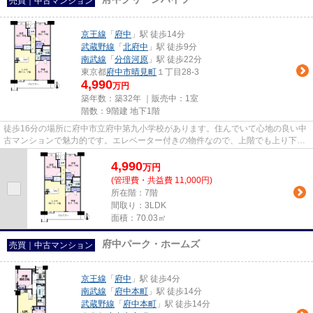
売買｜中古マンション
京王線
「
府中
」駅 徒歩14分
武蔵野線
「
北府中
」駅 徒歩9分
南武線
「
分倍河原
」駅 徒歩22分
東京都
府中市
晴見町
１丁目28-3
4,990
万円
築年数：築32年 ｜販売中：
1室
階数：9階建 地下1階
徒歩16分の場所に府中市立府中第九小学校があります。住んでいて心地の良い中
古マンションで魅力的です。エレベーター付きの物件なので、上階でも上り下り
が楽です。駅まで徒歩14分で...
4,990
万
円
(管理費・共益費 11,000円)
所在階：7階
間取り：3LDK
面積：70.03㎡
府中パーク・ホームズ
売買｜中古マンション
京王線
「
府中
」駅 徒歩4分
南武線
「
府中本町
」駅 徒歩14分
武蔵野線
「
府中本町
」駅 徒歩14分