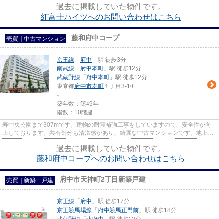
過去に掲載していた物件です。
紅富士ハイツへのお問い合わせはこちら
藤和府中コープ
売買｜中古マンション
京王線
「
府中
」駅 徒歩3分
南武線
「
府中本町
」駅 徒歩12分
武蔵野線
「
府中本町
」駅 徒歩12分
東京都
府中市
寿町
１丁目3-10
-
築年数：築49年
階数：10階建
寿中央公園まで307mです。建物の耐震補強工事をしていますので、安全性が向
上しております。共有部分も清潔感があり、綺麗な中古マンションです。地上10
階建てなので、開放感もありま...
過去に掲載していた物件です。
藤和府中コープへのお問い合わせはこちら
府中市天神町2丁目新築戸建
売買｜新築一戸建
京王線
「
府中
」駅 徒歩17分
京王競馬場線
「
府中競馬正門前
」駅 徒歩18分