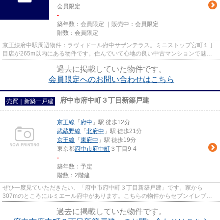
会員限定
-
築年数：
会員限定
｜販売中：
会員限定
階数：
会員限定
京王線府中駅周辺物件：ラヴィドール府中サザンテラス。ミニストップ宮町１丁
目店が265m以内にある物件です。住んでいて心地の良い中古マンションで魅力
的です。15階建てで街並みにも...
過去に掲載していた物件です。
会員限定
へのお問い合わせはこちら
府中市府中町３丁目新築戸建
売買｜新築一戸建
京王線
「
府中
」駅 徒歩12分
武蔵野線
「
北府中
」駅 徒歩21分
京王線
「
東府中
」駅 徒歩19分
東京都
府中市
府中町
３丁目9-4
-
築年数：予定
階数：2階建
ぜひ一度見ていただきたい、「府中市府中町３丁目新築戸建」です。家から
307mのところにルミエール府中があります。こちらの物件からセブンイレブン
府中天神町店まで119mです。綺麗で...
過去に掲載していた物件です。