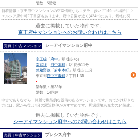
階数：5階建
新着情報：京王府中マンションの空室情報ならコチラ。歩いて149mの場所にウ
エルシア府中町2丁目店もあります。府中公園が近く(434m)にあり、気軽に羽を
伸ばしたい方にオススメの物件で...
過去に掲載していた物件です。
京王府中マンションへのお問い合わせはこちら
シーアイマンション府中
売買｜中古マンション
京王線
「
府中
」駅 徒歩4分
南武線
「
府中本町
」駅 徒歩11分
武蔵野線
「
府中本町
」駅 徒歩11分
東京都
府中市
寿町
２丁目1-35
-
築年数：築28年
階数：14階建
中古でありながら、綺麗で機能的な設備のあるマンションです。おでかけ好きな
方には、駅から徒歩4分の駅近物件がおすすめです。周辺環境も充実の14階建て
の物件。京王線府中近くの物件...
過去に掲載していた物件です。
シーアイマンション府中へのお問い合わせはこちら
プレシス府中
売買｜中古マンション