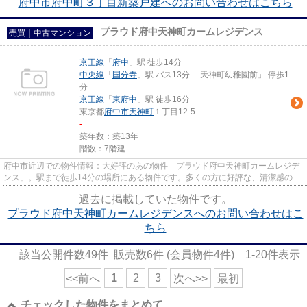
府中市府中町３丁目新築戸建へのお問い合わせはこちら
プラウド府中天神町カームレジデンス
売買｜中古マンション
京王線
「
府中
」駅 徒歩14分
中央線
「
国分寺
」駅 バス13分 「天神町幼稚園前」 停歩1
分
京王線
「
東府中
」駅 徒歩16分
東京都
府中市
天神町
１丁目12-5
-
築年数：築13年
階数：7階建
府中市近辺での物件情報：大好評のあの物件「プラウド府中天神町カームレジデ
ンス」。駅まで徒歩14分の場所にある物件です。多くの方に好評な、清潔感のあ
る室内が魅力の中古マンショ...
過去に掲載していた物件です。
プラウド府中天神町カームレジデンスへのお問い合わせはこ
ちら
該当公開件数
49
件 販売数
6
件 (会員物件
4
件)
1-20
件表示
1
2
3
<<前へ
次へ>>
最初
チェックした物件をまとめて