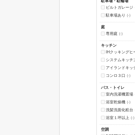
駐車場・駐輪場
ビルトガレージ
駐車場あり
(-)
庭
専用庭
(-)
キッチン
IHクッキングヒ
システムキッチ
アイランドキッ
コンロ３口
(-)
バス・トイレ
室内洗濯機置場
浴室乾燥機
(-)
洗髪洗面化粧台
浴室１坪以上
(-)
空調