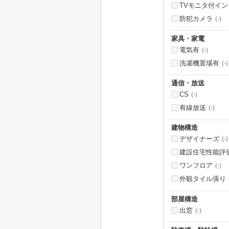
TVモニタ付イ
防犯カメラ
(-)
家具・家電
電気有
(-)
洗濯機置場有
(-)
通信・放送
CS
(-)
有線放送
(-)
建物構造
デザイナーズ
(-)
建設住宅性能評
ワンフロア
(-)
外観タイル張り
部屋構造
出窓
(-)