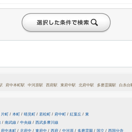
駅
府中本町駅
中河原駅
西府駅
東府中駅
北府中駅
多磨霊園駅
白糸台
片町
/
本町
/
晴見町
/
若松町
/
府中町
/
紅葉丘
/
東
線
/
南武線
/
中央線
/
西武多摩川線
府中本町
/
北府中
/
東府中
/
西府
/
中河原
/
多磨霊園
/
国立
/
西国分寺