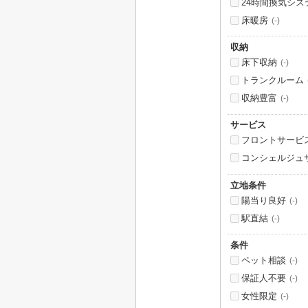
24時間換気シス
床暖房
(-)
収納
床下収納
(-)
トランクルーム
収納豊富
(-)
サービス
フロントサービ
コンシェルジュ
立地条件
陽当り良好
(-)
駅直結
(-)
条件
ペット相談
(-)
保証人不要
(-)
女性限定
(-)