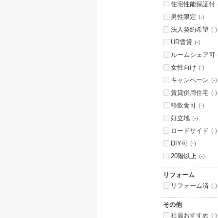
住宅性能保証付
男性限定
(-)
法人契約希望
(-)
UR賃貸
(-)
ルームシェア可
女性向け
(-)
キャンペーン
(-)
賃貸併用住宅
(-)
軽飲食可
(-)
好立地
(-)
ロードサイド
(-)
DIY可
(-)
20階以上
(-)
リフォーム
リフォーム済
(-)
その他
社員おすすめ
(-)