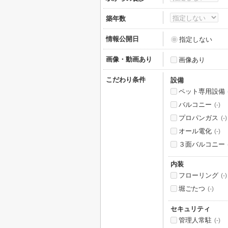
築年数
情報公開日
指定しない
画像・動画あり
画像あり
こだわり条件
設備
ペット専用設備
バルコニー
(-)
プロパンガス
(-)
オール電化
(-)
３面バルコニー
内装
フローリング
(-)
堀ごたつ
(-)
セキュリティ
管理人常駐
(-)