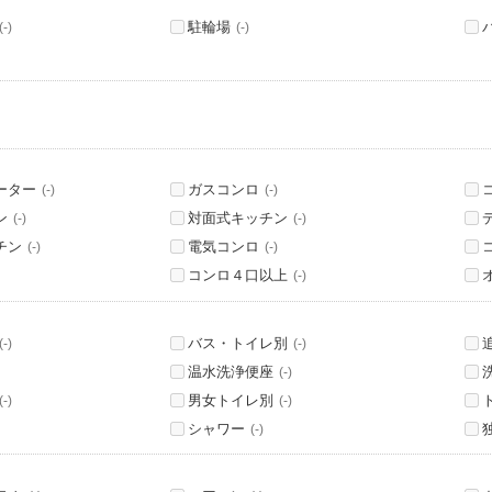
駐輪場
(-)
(-)
ーター
ガスコンロ
(-)
(-)
ン
対面式キッチン
(-)
(-)
チン
電気コンロ
(-)
(-)
コンロ４口以上
(-)
バス・トイレ別
(-)
(-)
温水洗浄便座
(-)
男女トイレ別
(-)
(-)
シャワー
(-)