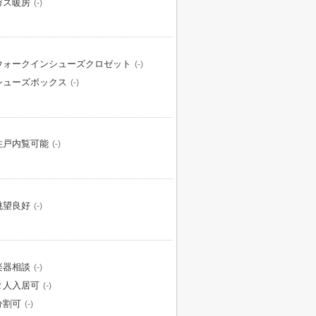
ガス暖房
(-)
ウォークインシューズクロゼット
(-)
シューズボックス
(-)
住戸内覧可能
(-)
眺望良好
(-)
楽器相談
(-)
２人入居可
(-)
分割可
(-)