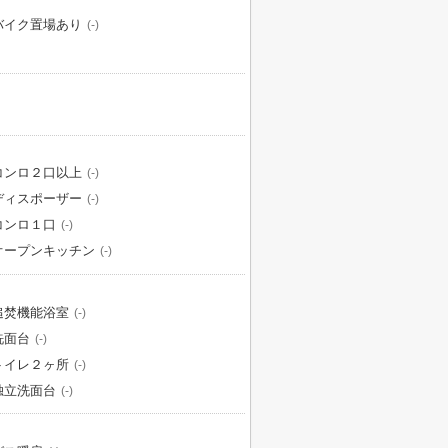
バイク置場あり
(-)
コンロ２口以上
(-)
ディスポーザー
(-)
コンロ１口
(-)
オープンキッチン
(-)
追焚機能浴室
(-)
洗面台
(-)
トイレ２ヶ所
(-)
独立洗面台
(-)