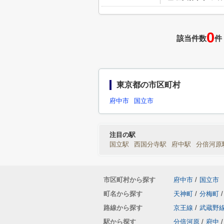
0
該当件数
件
東京都の市区町村
府中市
国立市
注目の駅
国立駅
西国分寺駅
府中駅
分倍河原
市区町村から探す
府中市
/
国立市
町名から探す
天神町
/
分梅町
/
路線から探す
京王線
/
武蔵野
駅から探す
分倍河原
/
府中
/