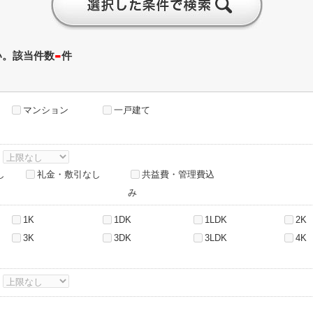
-
い。該当件数
件
マンション
一戸建て
～
し
礼金・敷引なし
共益費・管理費込
み
1K
1DK
1LDK
2K
3K
3DK
3LDK
4K
～