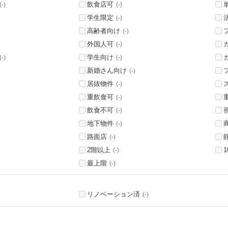
飲食店可
(-)
(-)
学生限定
(-)
高齢者向け
(-)
外国人可
(-)
学生向け
(-)
(-)
新婚さん向け
(-)
居抜物件
(-)
重飲食可
(-)
飲食不可
(-)
地下物件
(-)
路面店
(-)
2階以上
(-)
最上階
(-)
リノベーション済
(-)