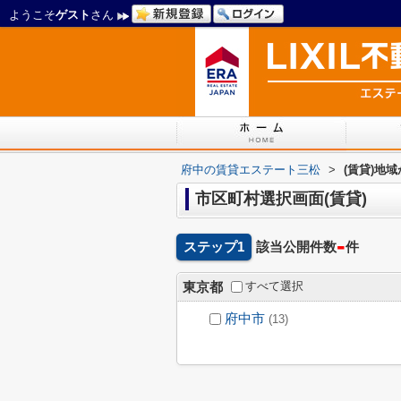
ようこそ
ゲスト
さん
府中の賃貸エステート三松
>
(賃貸)地
市区町村選択画面(賃貸)
-
ステップ1
該当公開件数
件
すべて選択
東京都
府中市
(13)