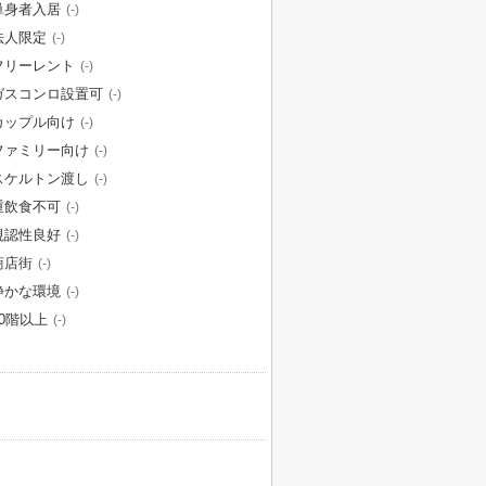
単身者入居
(-)
法人限定
(-)
フリーレント
(-)
ガスコンロ設置可
(-)
カップル向け
(-)
ファミリー向け
(-)
スケルトン渡し
(-)
重飲食不可
(-)
視認性良好
(-)
商店街
(-)
静かな環境
(-)
10階以上
(-)