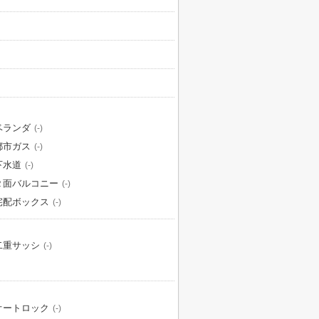
ベランダ
(-)
都市ガス
(-)
下水道
(-)
２面バルコニー
(-)
宅配ボックス
(-)
二重サッシ
(-)
オートロック
(-)