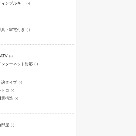
ディンプルキー
(-)
家具・家電付き
(-)
ATV
(-)
インターネット対応
(-)
分譲タイプ
(-)
レトロ
(-)
耐震構造
(-)
角部屋
(-)