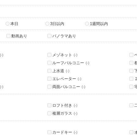
本日
3日以内
1週間以内
動画あり
パノラマあり
メゾネット
(-)
(-)
ルーフバルコニー
(-)
上水道
(-)
エレベーター
(-)
両面バルコニー
(-)
(-)
ロフト付き
(-)
複層ガラス
(-)
カードキー
(-)