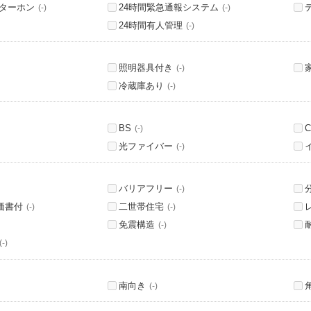
ンターホン
24時間緊急通報システム
(-)
(-)
24時間有人管理
(-)
照明器具付き
(-)
冷蔵庫あり
(-)
BS
C
(-)
光ファイバー
(-)
バリアフリー
(-)
価書付
二世帯住宅
(-)
(-)
免震構造
(-)
(-)
南向き
(-)