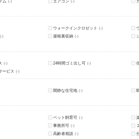
テム
エアコン
(-)
(-)
ウォークインクロゼット
(-)
屋根裏収納
(-)
(-)
ス
24時間ゴミ出し可
(-)
(-)
サービス
(-)
閑静な住宅地
(-)
ペット飼育可
(-)
事務所可
(-)
高齢者相談
(-)